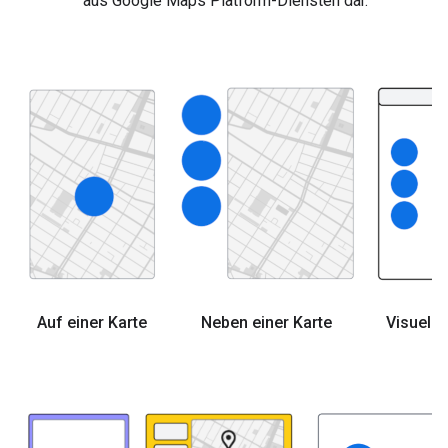
aus Google Maps Platform-Diensten dar.
Auf einer Karte
Neben einer Karte
Visuell 