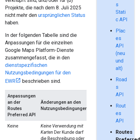
verknüpft sind, und/oder für (b)
s
Projekte, die nach dem 8. Juli 2025
Stati
nicht mehr den
ursprünglichen Status
c API
haben.
Plac
In der folgenden Tabelle sind die
es
Anpassungen für die einzelnen
API
Google Maps Platform-Dienste
(neu
zusammengefasst, die in den
und
dienstspezifischen
alt)
Nutzungsbedingungen für den
Road
EWR
beschrieben sind.
s
API
Anpassungen
an der
Änderungen an den
Rout
Routes
Nutzungsbedingungen
es
Preferred API
API
Keine
Keine Verwendung mit
Routes
Karten
Der Kunde darf
die Beschreibung oder
Preferre