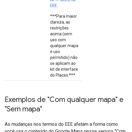
EEE
.
***Para maior
clareza, as
restrições
acima (sem
uso com
qualquer mapa
e uso
permitido) não
se aplicam ao
kit de interface
do Places.***
Exemplos de "Com qualquer mapa" e
"Sem mapa"
As mudanças nos termos do EEE afetam a forma como
você usa o conteúdo do Google Maps nesse serviço "Com