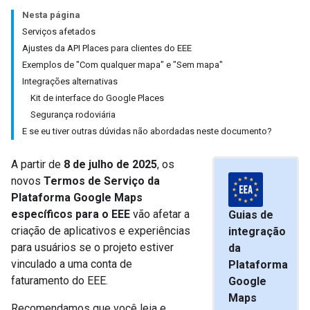
Nesta página
Serviços afetados
Ajustes da API Places para clientes do EEE
Exemplos de "Com qualquer mapa" e "Sem mapa"
Integrações alternativas
Kit de interface do Google Places
Segurança rodoviária
E se eu tiver outras dúvidas não abordadas neste documento?
A partir de
8 de julho de 2025
, os
novos
Termos de Serviço da
Plataforma Google Maps
específicos para o EEE
vão afetar a
Guias de
criação de aplicativos e experiências
integração
para usuários se o projeto estiver
da
vinculado a uma conta de
Plataforma
faturamento do EEE.
Google
Maps
Recomendamos que você leia e