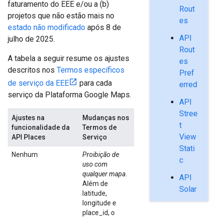
faturamento do EEE e/ou a (b)
Rout
projetos que não estão mais no
es
estado não modificado
após 8 de
API
julho de 2025.
Rout
A tabela a seguir resume os ajustes
es
descritos nos
Termos específicos
Pref
de serviço da EEE
para cada
erred
serviço da Plataforma Google Maps.
API
Stree
Ajustes na
Mudanças nos
t
funcionalidade da
Termos de
View
API Places
Serviço
Stati
Nenhum
Proibição de
c
uso com
qualquer mapa
.
API
Além de
Solar
latitude,
longitude e
place_id, o