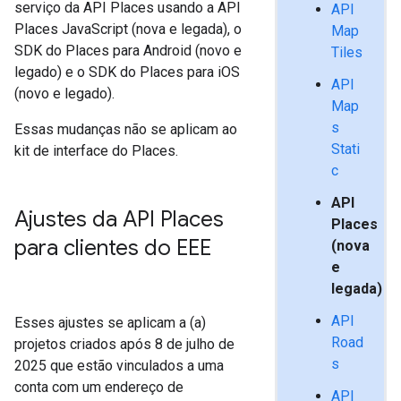
serviço da API Places usando a API
API
Places JavaScript (nova e legada), o
Map
SDK do Places para Android (novo e
Tiles
legado) e o SDK do Places para iOS
API
(novo e legado).
Map
s
Essas mudanças não se aplicam ao
Stati
kit de interface do Places.
c
API
Ajustes da API Places
Places
para clientes do EEE
(nova
e
legada)
API
Esses ajustes se aplicam a (a)
Road
projetos criados após 8 de julho de
s
2025 que estão vinculados a uma
conta com um endereço de
API