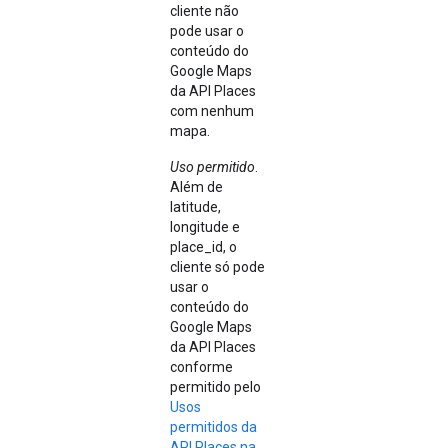
cliente não
pode usar o
conteúdo do
Google Maps
da API Places
com nenhum
mapa.
Uso permitido
.
Além de
latitude,
longitude e
place_id, o
cliente só pode
usar o
conteúdo do
Google Maps
da API Places
conforme
permitido pelo
Usos
permitidos da
API Places na