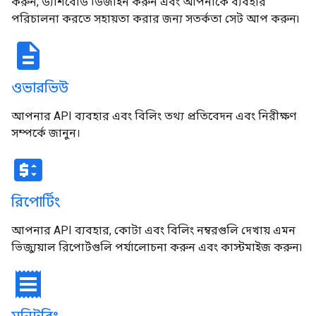
করুন, ড্যাশবোর্ড ডিজাইন করুন এবং আপনাকে ব্যবহার
পরিচালনা করতে সহায়তা করার জন্য সতর্কতা সেট আপ করুন৷
description
ওভারভিউ
আপনার API ব্যবহার এবং বিলিং তথ্য প্রতিবেদন এবং নিরীক্ষণ
সম্পর্কে জানুন।
price_change
রিপোর্টিং
আপনার API ব্যবহার, কোটা এবং বিলিং নম্বরগুলি দেখায় এমন
ভিজ্যুয়াল রিপোর্টগুলি পর্যালোচনা করুন এবং কাস্টমাইজ করুন৷
receipt