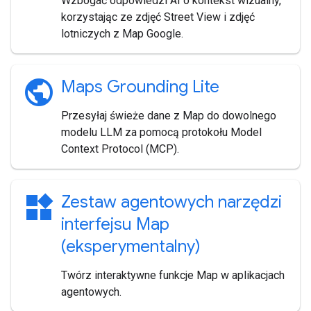
Wzbogać odpowiedzi AI o kontekst wizualny,
korzystając ze zdjęć Street View i zdjęć
lotniczych z Map Google.
public
Maps Grounding Lite
Przesyłaj świeże dane z Map do dowolnego
modelu LLM za pomocą protokołu Model
Context Protocol (MCP).
widgets
Zestaw agentowych narzędzi
interfejsu Map
(eksperymentalny)
Twórz interaktywne funkcje Map w aplikacjach
agentowych.