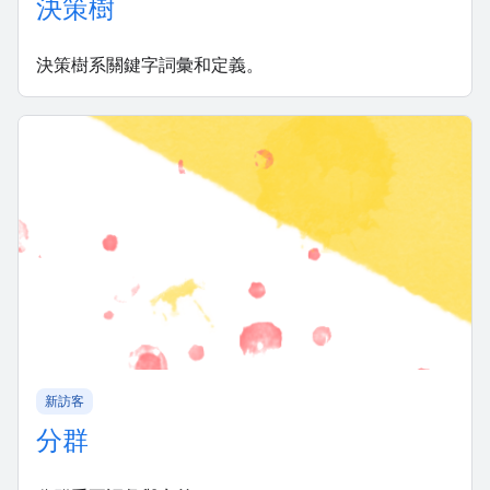
決策樹
決策樹系關鍵字詞彙和定義。
新訪客
分群