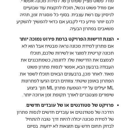
מודל פשוט מציין שפתרון של למידת מכונה אפשרי.
אם מודל פשוט נכשל, תוכלו להקצות עוד שבועיים
לניסיון עם רשת עצבית. בסוף כל מסגרת זמן, תהיה
לכם יותר מידע כדי לקבוע אם כדאי להמשיך להשקיע
משאבים בפתרון הבעיה.
הצגת דרישות הפרויקט ברמת פירוט נמוכה יותר
אם פתרון למידת מכונה נראה מבטיח אבל הוא לא
תכונה קריטית למוצר או לשירות שלכם, תוכלו
לצמצם את הדרישות שלו. לדוגמה, כשמתכננים את
העבודה ברבעון הבא, אפשר לנסות פתרון פשוט
מאוד. לאחר מכן, ברבעונים הבאים תוכלו לשפר את
הפתרון באופן שיטתי. צוותים רבים הגיעו לפתרונות
ML יעילים על ידי הטמעת פתרון ML תוך ביצוע
שיפורים מצטברים לאורך תקופת זמן ארוכה יותר.
פרויקט של סטודנטים או של עובדים חדשים
.
הדרכה של סטודנטים או עובדים חדשים לנסות פתרון
של למידת מכונה יכולה להיות דרך טובה להתחיל
לבדוק תחום חדש עם תוצאות לא ידועות. בסיום