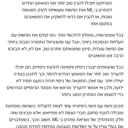
הפרויקט תוכלו להבין טוב יותר את המאמץ הנדרש
לפתרון ב-ML ואת הגישות שעשויות להניב תוצאות
טובות, או להבין אם כדאי להשקיע את המשאבים
במקום אחר.
בכל אסטרטגיה, מומלץ להיכשל מהר. נסו קודם את הגישות עם
העלויות הנמוכות ביותר, אבל עם פוטנציאל התמורה הגבוה ביותר.
אם הגישה עובדת, סימן שמצאתם פתרון טוב. אם לא, לא תבזבזו
הרבה זמן ומשאבים.
ככל שהצוותים יצברו ניסיון וחשיפה להרצת ניסויים, הם יוכלו
להעריך טוב יותר את המאמץ הנדרש לניסוי, וכך לתכנן בצורה
יעילה יותר. עם זאת, התוצאה של ניסוי תהיה כמעט תמיד לא
ידועה, ולכן אי אפשר להעריך מראש את מספר הניסויים הנדרשים
כדי למצוא את הפתרון הטוב ביותר.
תכנון גישה עם גישה ניסיונית עוזר לצוות להצליח. כשגישה מסוימת
מובילה למבוי סתום, חברי הצוות לא מתייאש, אלא מבינים שזה
חלק מהתהליך של מציאת פתרון ב-ML. חשוב מכך, כשמדברים
עם בעלי עניין על אי-הוודאות הטבועה בפיתוח למידת מכונה,