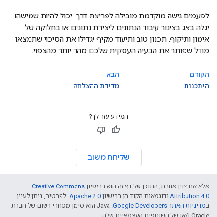
לפעמים גישה מוקדמת מובילה לפריצת דרך. יכול להיות שמישהו
יגלה באג בצינור עיבוד הנתונים ליצירת נתונים או בחלוקה של
אימון ותיקוף. תכנון טוב ותיעוד מקיף יגדילו את הסיכוי שתמצאו
מודל שפותר את הבעיה העסקית שלכם מהר יותר מהצפוי.
הקודם
הבא
היתכנות
מדידת ההצלחה
המידע עזר לך?
שליחת משוב
אלא אם צוין אחרת, התוכן של דף זה הוא ברישיון
Creative Commons
Attribution 4.0
ודוגמאות הקוד הן ברישיון
Apache 2.0
. לפרטים, ניתן לעיין
ב
מדיניות האתר Google Developers‏
.‏ Java הוא סימן מסחרי רשום של חברת
Oracle ו/או של השותפים העצמאיים שלה.