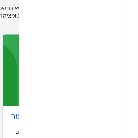
במודולים האלה נדון בגורמים קריטיים שצריך להביא בחש
האמיתי, כולל שיטות מומלצות להעברה לייצור, אוטומציה 
מערכות למידת מכונה בסביבת ייצור
איך פועלת מערכת ייצור של למידת מכונה במגוון רכיבים.