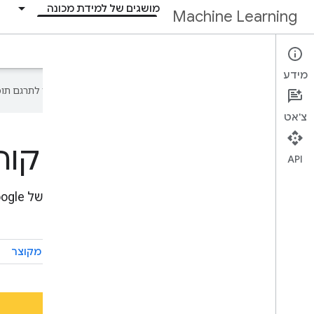
מושגים של למידת מכונה
Machine Learning
דף הבית
Crash Course
מידע
‫Google משתמשת בטכנולוגיית AI כדי לתרגם תוכן לשפה המועדפת עליך. בתרגומים כאלו עשויות להיות שגיאות.
צ'אט
קור
API
התחלת קורס מקוצר