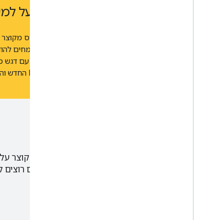
מה חדש בקורס המקוצר על למי
מאז 2018, מיליוני אנשים ברחבי העולם הסתמכו על קורס מקו
למידת מכונה עובדת ואיך היא יכולה לעזור להם. אנחנו שמחים ל
MLCC, שמכסה את ההתקד
בסרטון הזה מוסבר על ה-MLCC החדש והמשופר.
כל מודול בקורס המקוצר על ל
לנושאים שאתם רוצים ל
מודלים של למידת מכונה