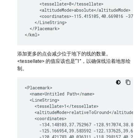
      <tessellate>0</tessellate>

      <altitudeMode>absolute</altitudeMode>

      <coordinates>-115.415105,40.669016 -37.7
    </LineString>

  </Placemark>

</kml>
添加更多的点会减少位于地下的线的数量。
<tessellate> 的值应该也是“1”，以确保线沿着地形绘
制。
<Placemark>

  <name>Untitled Path</name>

  <LineString>

    <tessellate>1</tessellate>

    <altitudeMode>relativeToGround</altitudeMo
    <coordinates>

      -134.148103,37.752967 -128.917074,38.803
      -125.166954,39.583592 -122.137625,39.656
      -120.421783,40.036311 -118.298157,40.235