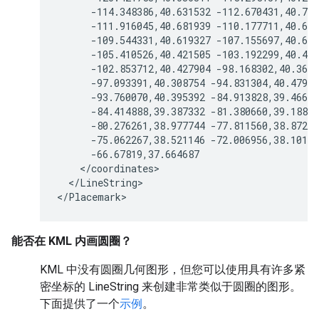
      -114.348386,40.631532 -112.670431,40.761
      -111.916045,40.681939 -110.177711,40.653
      -109.544331,40.619327 -107.155697,40.642
      -105.410526,40.421505 -103.192299,40.430
      -102.853712,40.427904 -98.168302,40.3635
      -97.093391,40.308754 -94.831304,40.47917
      -93.760070,40.395392 -84.913828,39.46665
      -84.414888,39.387332 -81.380660,39.18855
      -80.276261,38.977744 -77.811560,38.87254
      -75.062267,38.521146 -72.006956,38.10173
      -66.67819,37.664687

    </coordinates>

  </LineString>

</Placemark>
能否在 KML 内画圆圈？
KML 中没有圆圈几何图形，但您可以使用具有许多紧
密坐标的 LineString 来创建非常类似于圆圈的图形。
下面提供了一个
示例
。