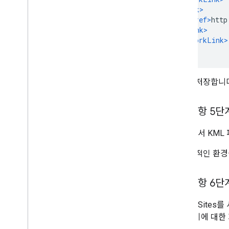
<Link>
<href>
http
</Link>
</NetworkLink>
</kml>
파일을 저장합니다
선택사항 5단
3단계에서 KML
보다 동적인 환경
선택사항 6단
Google Sit
시작하기에 대한 자