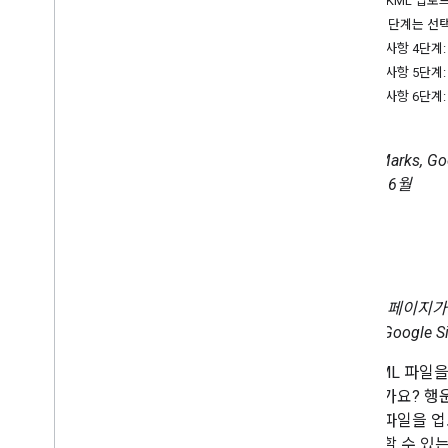
3단계: KML 업로
Sky Data
나머지 단계는 선
Photo Overlays
선택사항 4단계: 
Custom Data
선택사항 5단계:
3d Models
선택사항 6단계
Developer Concepts
Mano Marks, G
Compressed KMZ Files
2010년 6월
Regionalize data
Syncing Data
Refresh and Expiration
소개
Google 페이지
이지가 Google
웹에 KML 파일
고 계신가요? 행운
유형의 파일을 업
를 공유할 수 있