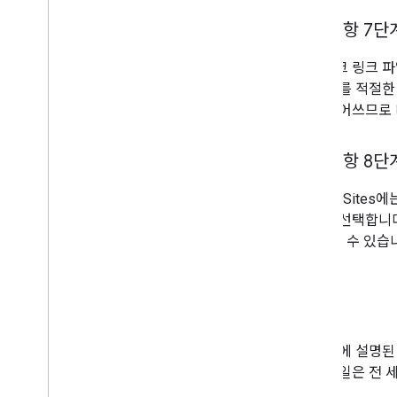
선택사항 7단
네트워크 링크 파
경우 이를 적절한
으로 덮어쓰므로 
선택사항 8단
Google Sit
관리를 선택합니다
용)을 할 수 있
다.
마무리
이 문서에 설명된
말해 파일은 전 