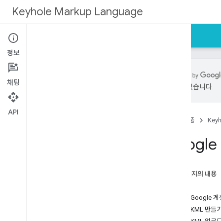
Keyhole Markup Language
홈
안내
참조
지원
정보
채팅
있을 수 있습니다.
Introduction
KML Tutorial
API
홈
제품
Keyh
Topic Overview
Googl
Changing the Camera
Touring
Altitude Modes
이 페이지의 내용
Time & Animation
소개
Cameras
1단계: Google 
2단계: KML 만들
Data Types