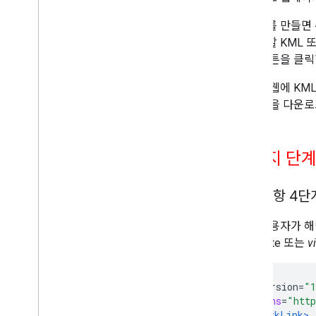
페이지를 만들면 
업로드할 KML 
저장 버튼을 클릭
이로써 웹에 KM
여 파일을 다운로
나머지 단
선택사항 4단계:
이제 사용자가 해
Textmate 또는
vi
<?
xml version
=
"1
<kml
xmlns
=
"http
<NetworkLink>