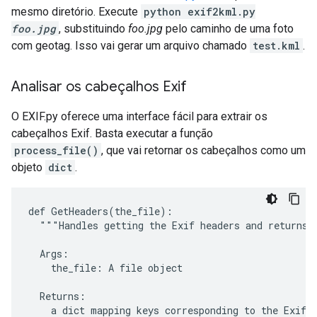
mesmo diretório. Execute
python exif2kml.py
foo.jpg
, substituindo
foo.jpg
pelo caminho de uma foto
com geotag. Isso vai gerar um arquivo chamado
test.kml
.
Analisar os cabeçalhos Exif
O EXIF.py oferece uma interface fácil para extrair os
cabeçalhos Exif. Basta executar a função
process_file()
, que vai retornar os cabeçalhos como um
objeto
dict
.
def GetHeaders(the_file):

  """Handles getting the Exif headers and returns t
  Args:

    the_file: A file object

  Returns:

    a dict mapping keys corresponding to the Exif h