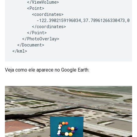
      </ViewVolume>

      <Point>

        <coordinates>

          -122.3902159196034,37.78961266330473,0

        </coordinates>

      </Point>

    </PhotoOverlay>

  </Document>

</kml>
Veja como ele aparece no Google Earth: