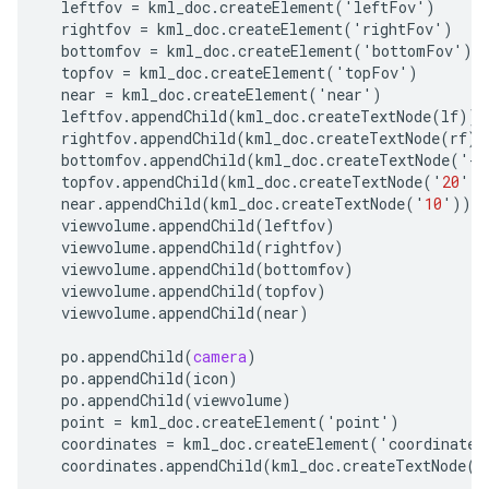
leftfov
=
kml_doc
.
createElement
(
'
leftFov
'
)
rightfov
=
kml_doc
.
createElement
(
'
rightFov
'
)
bottomfov
=
kml_doc
.
createElement
(
'
bottomFov
'
)
topfov
=
kml_doc
.
createElement
(
'
topFov
'
)
near
=
kml_doc
.
createElement
(
'
near
'
)
leftfov
.
appendChild
(
kml_doc
.
createTextNode
(
lf
))
rightfov
.
appendChild
(
kml_doc
.
createTextNode
(
rf
))
bottomfov
.
appendChild
(
kml_doc
.
createTextNode
(
'
-
2
topfov
.
appendChild
(
kml_doc
.
createTextNode
(
'
20
'
))
near
.
appendChild
(
kml_doc
.
createTextNode
(
'
10
'
))
viewvolume
.
appendChild
(
leftfov
)
viewvolume
.
appendChild
(
rightfov
)
viewvolume
.
appendChild
(
bottomfov
)
viewvolume
.
appendChild
(
topfov
)
viewvolume
.
appendChild
(
near
)
po
.
appendChild
(
camera
)
po
.
appendChild
(
icon
)
po
.
appendChild
(
viewvolume
)
point
=
kml_doc
.
createElement
(
'
point
'
)
coordinates
=
kml_doc
.
createElement
(
'
coordinates
coordinates
.
appendChild
(
kml_doc
.
createTextNode
(
'