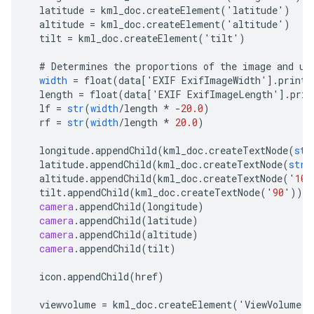
latitude
=
kml_doc
.
createElement
(
'
latitude
'
)
altitude
=
kml_doc
.
createElement
(
'
altitude
'
)
tilt
=
kml_doc
.
createElement
(
'
tilt
'
)
#
Determines
the
proportions
of
the
image
and
us
width
=
float
(
data
[
'
EXIF
ExifImageWidth
'
]
.
printa
length
=
float
(
data
[
'
EXIF
ExifImageLength
'
]
.
prin
lf
=
str
(
width
/
length
*
-
20.0
)
rf
=
str
(
width
/
length
*
20.0
)
longitude
.
appendChild
(
kml_doc
.
createTextNode
(
str
latitude
.
appendChild
(
kml_doc
.
createTextNode
(
str
(
altitude
.
appendChild
(
kml_doc
.
createTextNode
(
'
10
'
tilt
.
appendChild
(
kml_doc
.
createTextNode
(
'
90
'
))
camera
.
appendChild
(
longitude
)
camera
.
appendChild
(
latitude
)
camera
.
appendChild
(
altitude
)
camera
.
appendChild
(
tilt
)
icon
.
appendChild
(
href
)
viewvolume
=
kml_doc
.
createElement
(
'
ViewVolume
'
)