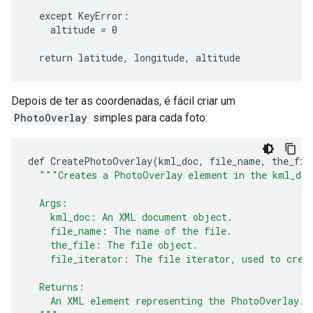
  except KeyError:

    altitude = 0

  return latitude, longitude, altitude
Depois de ter as coordenadas, é fácil criar um
PhotoOverlay
simples para cada foto:
def
CreatePhotoOverlay
(
kml_doc
,
file_name
,
the_fil
""
"Creates a PhotoOverlay element in the kml_doc
  Args:
    kml_doc: An XML document object.
    file_name: The name of the file.
    the_file: The file object.
    file_iterator: The file iterator, used to crea
  Returns:
    An XML element representing the PhotoOverlay.