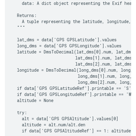
    data: A dict object representing the Exif heade
  Returns:

    A tuple representing the latitude, longitude, a
  """

  lat_dms = data['GPS GPSLatitude'].values

  long_dms = data['GPS GPSLongitude'].values

  latitude = DmsToDecimal(lat_dms[0].num, lat_dms[0
                          lat_dms[1].num, lat_dms[1
                          lat_dms[2].num, lat_dms[2
  longitude = DmsToDecimal(long_dms[0].num, long_dm
                           long_dms[1].num, long_dm
                           long_dms[2].num, long_dm
  if data['GPS GPSLatitudeRef'].printable == 'S':
  if data['GPS GPSLongitudeRef'].printable == 'W'
  altitude = None

  try:

    alt = data['GPS GPSAltitude'].values[0]

    altitude = alt.num/alt.den

    if data['GPS GPSAltitudeRef'] == 1: altitude *=