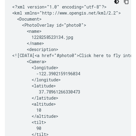
<?xml version="1.0" encoding="utf-8"?>

<kml xmlns="http://www.opengis.net/kml/2.2">

  <Document>

    <PhotoOverlay id="photo0">

      <name>

        1228258523134.jpg

      </name>

      <description>

<![CDATA[<a href="#photo0">Click here to fly into p
      <Camera>

      	<longitude>

          -122.3902159196034

        </longitude>

        <latitude>

           37.78961266330473

        </latitude>

        <altitude>

          10

        </altitude>

        <tilt>

          90

        </tilt>
