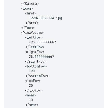
      </Camera>

      <Icon>

        <href>

          1228258523134.jpg

        </href>

      </Icon>

      <ViewVolume>

        <leftFov>

          -26.6666666667

        </leftFov>

        <rightFov>

          26.6666666667

        </rightFov>

        <bottomFov>

          -20

        </bottomFov>

        <topFov>

          20

        </topFov>

        <near>

          10

        </near>
