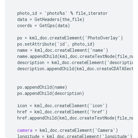
  "
""
photo_id
=
'
photo
%
s
'
%
file_iterator
data
=
GetHeaders
(
the_file
)
coords
=
GetGps
(
data
)
po
=
kml_doc
.
createElement
(
'
PhotoOverlay
'
)
po
.
setAttribute
(
'
id
'
,
photo_id
)
name
=
kml_doc
.
createElement
(
'
name
'
)
name
.
appendChild
(
kml_doc
.
createTextNode
(
file_nam
description
=
kml_doc
.
createElement
(
'
description
description
.
appendChild
(
kml_doc
.
createCDATASecti
po
.
appendChild
(
name
)
po
.
appendChild
(
description
)
icon
=
kml_doc
.
createElement
(
'
icon
'
)
href
=
kml_doc
.
createElement
(
'
href
'
)
href
.
appendChild
(
kml_doc
.
createTextNode
(
file_nam
camera
=
kml_doc
.
createElement
(
'
Camera
'
)
longitude
=
kml_doc
.
createElement
(
'
longitude
'
)