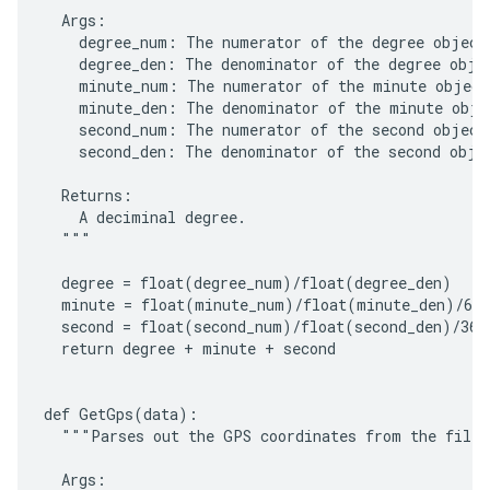
  Args:

    degree_num: The numerator of the degree object.
    degree_den: The denominator of the degree objec
    minute_num: The numerator of the minute object.
    minute_den: The denominator of the minute objec
    second_num: The numerator of the second object.
    second_den: The denominator of the second objec
  Returns:

    A deciminal degree.

  """

  degree = float(degree_num)/float(degree_den)

  minute = float(minute_num)/float(minute_den)/60

  second = float(second_num)/float(second_den)/3600
  return degree + minute + second

def GetGps(data):

  """Parses out the GPS coordinates from the file.

  Args:
