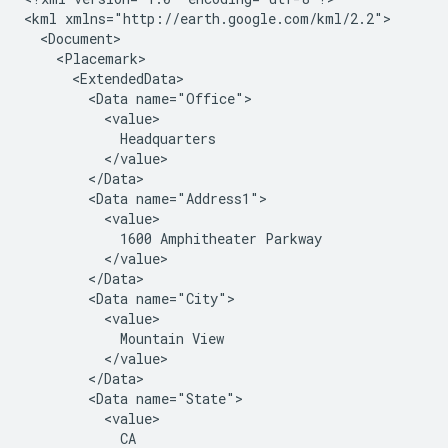
<kml xmlns="http://earth.google.com/kml/2.2">
  <Document>
    <Placemark>
      <ExtendedData>
        <Data name="Office">
          <value>
            Headquarters
          </value>
        </Data>
        <Data name="Address1">
          <value>
            1600 Amphitheater Parkway
          </value>
        </Data>
        <Data name="City">
          <value>
            Mountain View
          </value>
        </Data>
        <Data name="State">
          <value>
            CA