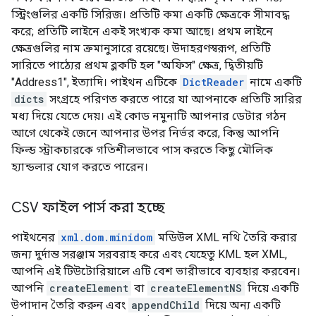
স্ট্রিংগুলির একটি সিরিজ। প্রতিটি কমা একটি ক্ষেত্রকে সীমাবদ্ধ
করে; প্রতিটি লাইনে একই সংখ্যক কমা আছে। প্রথম লাইনে
ক্ষেত্রগুলির নাম ক্রমানুসারে রয়েছে। উদাহরণস্বরূপ, প্রতিটি
সারিতে পাঠ্যের প্রথম ব্লকটি হল "অফিস" ক্ষেত্র, দ্বিতীয়টি
"Address1", ইত্যাদি। পাইথন এটিকে
DictReader
নামে একটি
dicts
সংগ্রহে পরিণত করতে পারে যা আপনাকে প্রতিটি সারির
মধ্য দিয়ে যেতে দেয়। এই কোড নমুনাটি আপনার ডেটার গঠন
আগে থেকেই জেনে আপনার উপর নির্ভর করে, কিন্তু আপনি
ফিল্ড স্ট্রাকচারকে গতিশীলভাবে পাস করতে কিছু মৌলিক
হ্যান্ডলার যোগ করতে পারেন।
CSV ফাইল পার্স করা হচ্ছে
পাইথনের
xml.dom.minidom
মডিউল XML নথি তৈরি করার
জন্য দুর্দান্ত সরঞ্জাম সরবরাহ করে এবং যেহেতু KML হল XML,
আপনি এই টিউটোরিয়ালে এটি বেশ ভারীভাবে ব্যবহার করবেন।
আপনি
createElement
বা
createElementNS
দিয়ে একটি
উপাদান তৈরি করুন এবং
appendChild
দিয়ে অন্য একটি