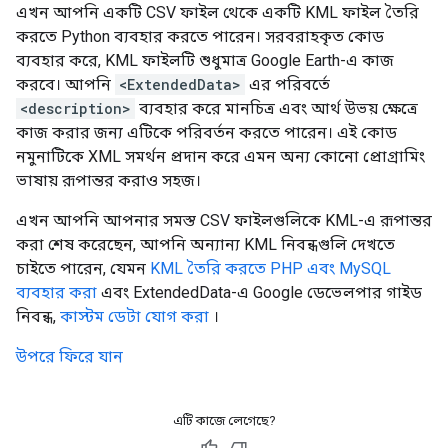
এখন আপনি একটি CSV ফাইল থেকে একটি KML ফাইল তৈরি
করতে Python ব্যবহার করতে পারেন। সরবরাহকৃত কোড
ব্যবহার করে, KML ফাইলটি শুধুমাত্র Google Earth-এ কাজ
করবে। আপনি
<ExtendedData>
এর পরিবর্তে
<description>
ব্যবহার করে মানচিত্র এবং আর্থ উভয় ক্ষেত্রে
কাজ করার জন্য এটিকে পরিবর্তন করতে পারেন। এই কোড
নমুনাটিকে XML সমর্থন প্রদান করে এমন অন্য কোনো প্রোগ্রামিং
ভাষায় রূপান্তর করাও সহজ।
এখন আপনি আপনার সমস্ত CSV ফাইলগুলিকে KML-এ রূপান্তর
করা শেষ করেছেন, আপনি অন্যান্য KML নিবন্ধগুলি দেখতে
চাইতে পারেন, যেমন
KML তৈরি করতে PHP এবং MySQL
ব্যবহার করা
এবং ExtendedData-এ Google ডেভেলপার গাইড
নিবন্ধ,
কাস্টম ডেটা যোগ করা
।
উপরে ফিরে যান
এটি কাজে লেগেছে?