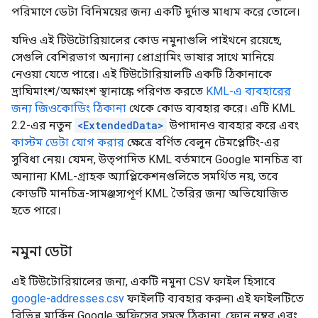
পরিমাণে ডেটা বিনিময়ের জন্য একটি দুর্দান্ত মাধ্যম করে তোলে।
যদিও এই টিউটোরিয়ালের কোড নমুনাগুলি পাইথনে রয়েছে,
সেগুলি বেশিরভাগ অন্যান্য প্রোগ্রামিং ভাষার সাথে মানিয়ে
নেওয়া যেতে পারে। এই টিউটোরিয়ালটি একটি ঠিকানাকে
দ্রাঘিমাংশ/অক্ষাংশ স্থানাঙ্কে পরিণত করতে
KML-এ ব্যবহারের
জন্য জিওকোডিং ঠিকানা
থেকে কোড ব্যবহার করে। এটি KML
2.2-এর নতুন
<ExtendedData>
উপাদানও ব্যবহার করে এবং
কাস্টম ডেটা যোগ করার
ক্ষেত্রে বর্ণিত বেলুন টেমপ্লেটিং-এর
সুবিধা নেয়। যেমন, উত্পাদিত KML বর্তমানে Google মানচিত্র বা
অন্যান্য KML-গ্রাহক অ্যাপ্লিকেশনগুলিতে সমর্থিত নয়, তবে
কোডটি মানচিত্র-সামঞ্জস্যপূর্ণ KML তৈরির জন্য অভিযোজিত
হতে পারে।
নমুনা ডেটা
এই টিউটোরিয়ালের জন্য, একটি নমুনা CSV ফাইল হিসাবে
google-addresses.csv
ফাইলটি ব্যবহার করুন৷ এই ফাইলটিতে
বিভিন্ন মার্কিন Google অফিসের সমস্ত ঠিকানা, ফোন নম্বর এবং