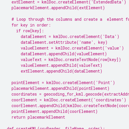
  extElement = kmlDoc.createElement('ExtendedData')
  placemarkElement.appendChild(extElement)
  # Loop through the columns and create a 
 element f
  for key in order:
    if row[key]:
      dataElement = kmlDoc.createElement('Data')
      dataElement.setAttribute('name', key)
      valueElement = kmlDoc.createElement('value')
      dataElement.appendChild(valueElement)
      valueText = kmlDoc.createTextNode(row[key])
      valueElement.appendChild(valueText)
      extElement.appendChild(dataElement)
  pointElement = kmlDoc.createElement('Point')
  placemarkElement.appendChild(pointElement)
  coordinates = geocoding_for_kml.geocode(extractAdd
  coorElement = kmlDoc.createElement('coordinates')
  coorElement.appendChild(kmlDoc.createTextNode(coor
  pointElement.appendChild(coorElement)
  return placemarkElement
def createKML(csvReader, fileName, order):