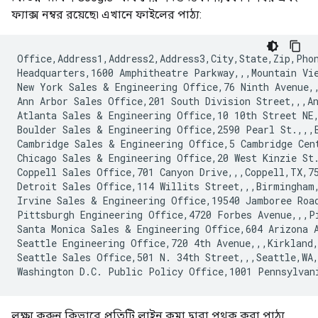
ফ্যাক্স নম্বর রয়েছে৷ এখানে ফাইলের পাঠ্য:
Office,Address1,Address2,Address3,City,State,Zip,Phon
Headquarters,1600 Amphitheatre Parkway,,,Mountain Vie
New York Sales & Engineering Office,76 Ninth Avenue,,
Ann Arbor Sales Office,201 South Division Street,,,An
Atlanta Sales & Engineering Office,10 10th Street NE,
Boulder Sales & Engineering Office,2590 Pearl St.,,,B
Cambridge Sales & Engineering Office,5 Cambridge Cent
Chicago Sales & Engineering Office,20 West Kinzie St.
Coppell Sales Office,701 Canyon Drive,,,Coppell,TX,75
Detroit Sales Office,114 Willits Street,,,Birmingham,
Irvine Sales & Engineering Office,19540 Jamboree Road
Pittsburgh Engineering Office,4720 Forbes Avenue,,,Pi
Santa Monica Sales & Engineering Office,604 Arizona A
Seattle Engineering Office,720 4th Avenue,,,Kirkland,
Seattle Sales Office,501 N. 34th Street,,,Seattle,WA,
Washington D.C. Public Policy Office,1001 Pennsylvan
লক্ষ্য করুন কিভাবে প্রতিটি লাইন কমা দ্বারা পৃথক করা পাঠ্য