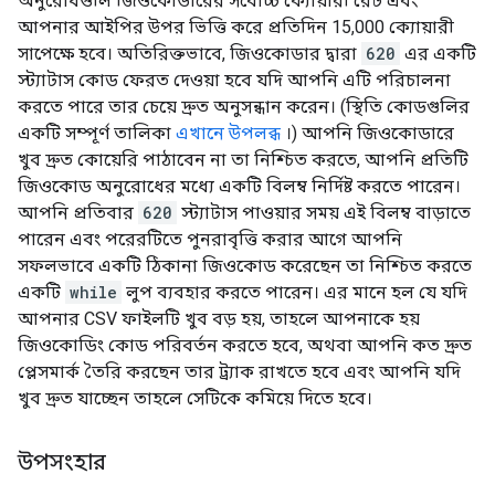
অনুরোধগুলি জিওকোডারের সর্বোচ্চ ক্যোয়ারী রেট এবং
আপনার আইপির উপর ভিত্তি করে প্রতিদিন 15,000 ক্যোয়ারী
সাপেক্ষে হবে। অতিরিক্তভাবে, জিওকোডার দ্বারা
620
এর একটি
স্ট্যাটাস কোড ফেরত দেওয়া হবে যদি আপনি এটি পরিচালনা
করতে পারে তার চেয়ে দ্রুত অনুসন্ধান করেন। (স্থিতি কোডগুলির
একটি সম্পূর্ণ তালিকা
এখানে উপলব্ধ
।) আপনি জিওকোডারে
খুব দ্রুত কোয়েরি পাঠাবেন না তা নিশ্চিত করতে, আপনি প্রতিটি
জিওকোড অনুরোধের মধ্যে একটি বিলম্ব নির্দিষ্ট করতে পারেন।
আপনি প্রতিবার
620
স্ট্যাটাস পাওয়ার সময় এই বিলম্ব বাড়াতে
পারেন এবং পরেরটিতে পুনরাবৃত্তি করার আগে আপনি
সফলভাবে একটি ঠিকানা জিওকোড করেছেন তা নিশ্চিত করতে
একটি
while
লুপ ব্যবহার করতে পারেন। এর মানে হল যে যদি
আপনার CSV ফাইলটি খুব বড় হয়, তাহলে আপনাকে হয়
জিওকোডিং কোড পরিবর্তন করতে হবে, অথবা আপনি কত দ্রুত
প্লেসমার্ক তৈরি করছেন তার ট্র্যাক রাখতে হবে এবং আপনি যদি
খুব দ্রুত যাচ্ছেন তাহলে সেটিকে কমিয়ে দিতে হবে।
উপসংহার