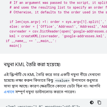
  # If an argument was passed to the script, it spli
  # and uses the resulting list to specify an order 
  # Otherwise, it defaults to the order used in the 
  if len(sys.argv) >1: order = sys.argv[1].split(','
  else: order = ['Office','Address1','Address2','Ad
  csvreader = csv.DictReader(open('google-addresses.
  kml = createKML(csvreader, 'google-addresses.kml',
if __name__ == '__main__':
  main()
নমুনা KML তৈরি করা হয়েছে৷
এই স্ক্রিপ্টটি যে KML তৈরি করে তার একটি নমুনা নীচে দেখানো
হয়েছে৷ লক্ষ্য করুন কিভাবে কিছু
<value>
উপাদানে শুধুমাত্র
সাদা স্থান আছে। কারণ ক্ষেত্রটিতে কোনো ডেটা ছিল না। আপনি
এখানে
সম্পূর্ণ নমুনা ডাউনলোড করতে পারেন।
<?xml version="1.0" encoding="utf-8"?>