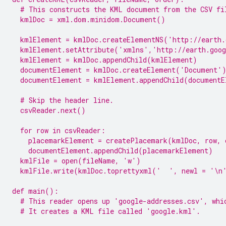
  # This constructs the KML document from the CSV fi
  kmlDoc = xml.dom.minidom.Document()
  kmlElement = kmlDoc.createElementNS('http://earth
  kmlElement.setAttribute('xmlns','http://earth.goo
  kmlElement = kmlDoc.appendChild(kmlElement)
  documentElement = kmlDoc.createElement('Document'
  documentElement = kmlElement.appendChild(documentE
  # Skip the header line.
  csvReader.next()
  for row in csvReader:
    placemarkElement = createPlacemark(kmlDoc, row, 
    documentElement.appendChild(placemarkElement)
  kmlFile = open(fileName, 'w')
  kmlFile.write(kmlDoc.toprettyxml('  ', newl = '\n
def main():
  # This reader opens up 'google-addresses.csv', whi
  # It creates a KML file called 'google.kml'.