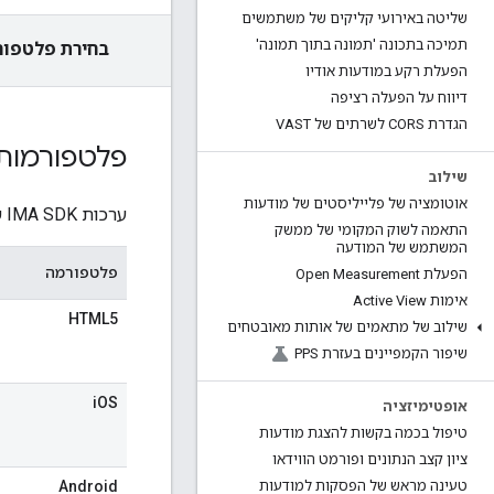
שליטה באירועי קליקים של משתמשים
תמיכה בתכונה 'תמונה בתוך תמונה'
בחירת פלטפור
הפעלת רקע במודעות אודיו
דיווח על הפעלה רציפה
הגדרת CORS לשרתים של VAST
פלטפורמות 
שילוב
אוטומציה של פלייליסטים של מודעות
ערכות IMA SDK של Google נתמכות בפלטפורמות הבאות:
התאמה לשוק המקומי של ממשק
המשתמש של המודעה
פלטפורמה
הפעלת Open Measurement
אימות Active View
HTML5
שילוב של מתאמים של אותות מאובטחים
שיפור הקמפיינים בעזרת PPS
iOS
אופטימיזציה
טיפול בכמה בקשות להצגת מודעות
ציון קצב הנתונים ופורמט הווידאו
Android
טעינה מראש של הפסקות למודעות