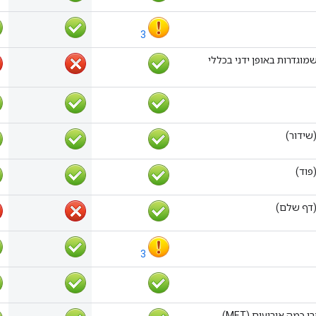
3
וגדרות באופן ידני בכללי
שידור)
פוד)
(דף שלם)
3
כמה אירועים (MET)