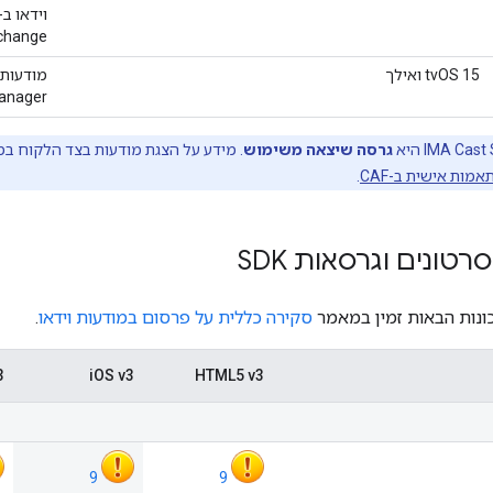
Exchange ומודעות
tvOS 15 ואילך
Manager ומודעות וידאו ב-nge
גרסה שיצאה משימוש
. מידע על הצגת מודעות בצד הלקוח במכשירי Google Cast זמין ב
ות אישית ב-CAF
.
טונים וגרסאות SDK
ונות הבאות זמין במאמר
סקירה כללית על פרסום במודעות וידאו
.
3
iOS v3
HTML5 v3
9
9