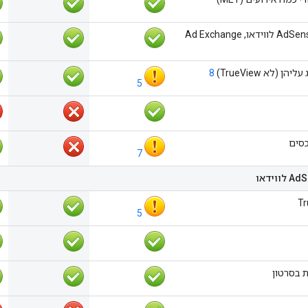
הקצאה דינמית (AdSense לווידאו, Ad Exchange
 (לא TrueView)
8
5
סים
7
Tr
5
ת בסרטון