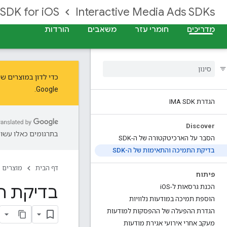
SDK for iOS
Interactive Media Ads SDKs
מדריכים
חומרי עזר
משאבים
הורדות
כדי לדון במוצרים שלנו ולס
.
Google
הגדרת IMA SDK
Discover
בתרגומים כאלו עשויו
הסבר על הארכיטקטורה של ה-SDK
בדיקת התמיכה והתאימות של ה-SDK
דף הבית
מוצרים
פיתוח
בדיקת הת
הכנת גרסאות ל-i
OS
הוספת תמיכה במודעות נלוויות
הגדרת ההפעלה של ההפסקות למודעות
מעקב אחרי אירועי אגירת מודעות