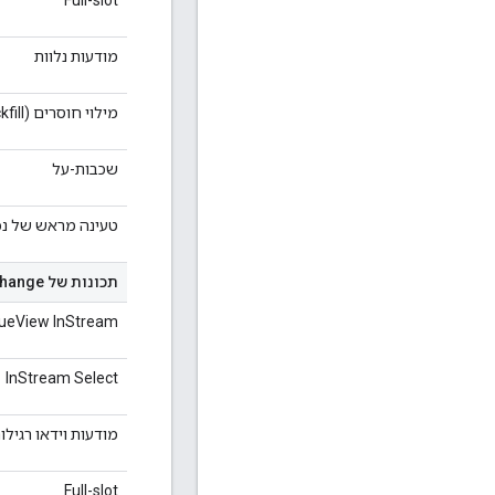
מודעות נלוות
מילוי חוסרים (backfill) של מודעות נלוות
שכבות-על
טעינה מראש של נכ
תכונות של Ad Exchange ב-Ad Manager
ueView InStream
InStream Select
מודעות וידאו רגילו
Full-slot