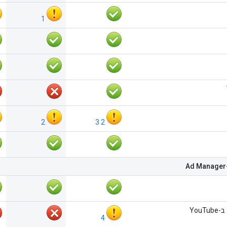
1
2
3
2
You
4