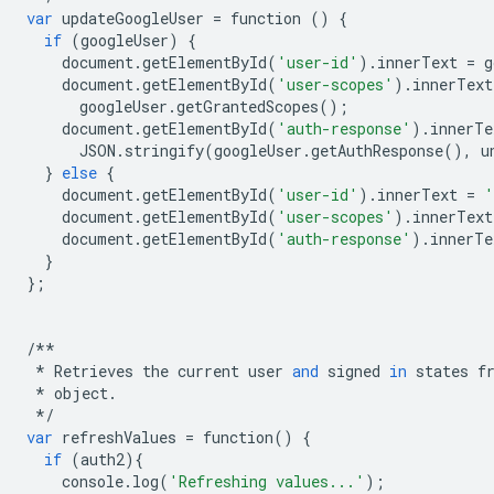
var
updateGoogleUser
=
function
()
{
if
(
googleUser
)
{
document
.
getElementById
(
'user-id'
)
.
innerText
=
g
document
.
getElementById
(
'user-scopes'
)
.
innerText
googleUser
.
getGrantedScopes
();
document
.
getElementById
(
'auth-response'
)
.
innerTe
JSON
.
stringify
(
googleUser
.
getAuthResponse
(),
u
}
else
{
document
.
getElementById
(
'user-id'
)
.
innerText
=
'
document
.
getElementById
(
'user-scopes'
)
.
innerText
document
.
getElementById
(
'auth-response'
)
.
innerTe
}
};
/**
*
Retrieves
the
current
user
and
signed
in
states
f
*
object
.
*/
var
refreshValues
=
function
()
{
if
(
auth2
){
console
.
log
(
'Refreshing values...'
);