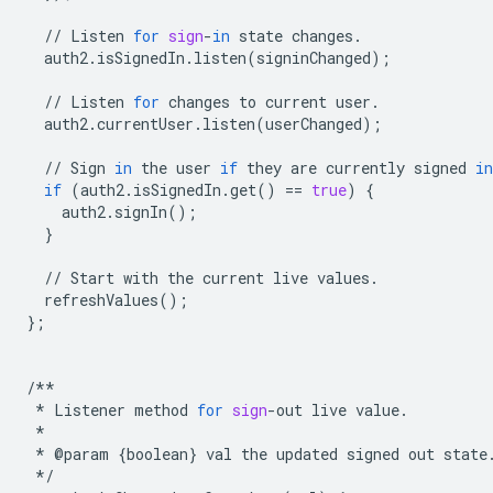
//
Listen
for
sign
-
in
state
changes
.
auth2
.
isSignedIn
.
listen
(
signinChanged
);
//
Listen
for
changes
to
current
user
.
auth2
.
currentUser
.
listen
(
userChanged
);
//
Sign
in
the
user
if
they
are
currently
signed
in
if
(
auth2
.
isSignedIn
.
get
()
==
true
)
{
auth2
.
signIn
();
}
//
Start
with
the
current
live
values
.
refreshValues
();
};
/**
*
Listener
method
for
sign
-
out
live
value
.
*
*
@
param
{
boolean
}
val
the
updated
signed
out
state
*/