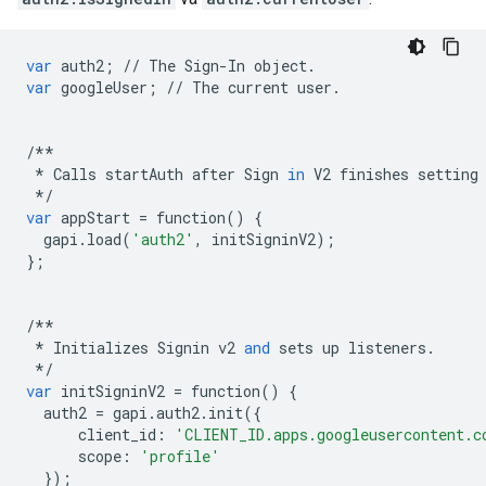
var
auth2
;
//
The
Sign
-
In
object
.
var
googleUser
;
//
The
current
user
.
/**
*
Calls
startAuth
after
Sign
in
V2
finishes
setting
*/
var
appStart
=
function
()
{
gapi
.
load
(
'auth2'
,
initSigninV2
);
};
/**
*
Initializes
Signin
v2
and
sets
up
listeners
.
*/
var
initSigninV2
=
function
()
{
auth2
=
gapi
.
auth2
.
init
({
client_id
:
'CLIENT_ID.apps.googleusercontent.c
scope
:
'profile'
});