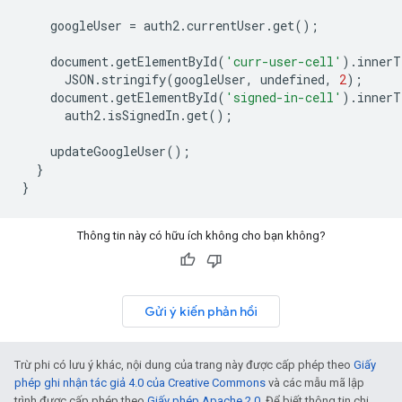
googleUser
=
auth2
.
currentUser
.
get
();
document
.
getElementById
(
'curr-user-cell'
)
.
innerT
JSON
.
stringify
(
googleUser
,
undefined
,
2
);
document
.
getElementById
(
'signed-in-cell'
)
.
innerT
auth2
.
isSignedIn
.
get
();
updateGoogleUser
();
}
}
Thông tin này có hữu ích không cho bạn không?
Gửi ý kiến phản hồi
Trừ phi có lưu ý khác, nội dung của trang này được cấp phép theo
Giấy
phép ghi nhận tác giả 4.0 của Creative Commons
và các mẫu mã lập
trình được cấp phép theo
Giấy phép Apache 2.0
. Để biết thông tin chi