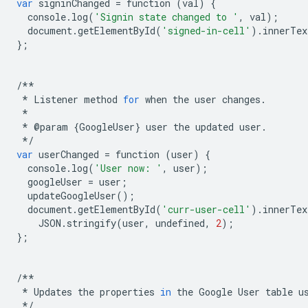
var
signinChanged
=
function
(
val
)
{
console
.
log
(
'Signin state changed to '
,
val
);
document
.
getElementById
(
'signed-in-cell'
)
.
innerTex
};
/**
*
Listener
method
for
when
the
user
changes
.
*
*
@
param
{
GoogleUser
}
user
the
updated
user
.
*/
var
userChanged
=
function
(
user
)
{
console
.
log
(
'User now: '
,
user
);
googleUser
=
user
;
updateGoogleUser
();
document
.
getElementById
(
'curr-user-cell'
)
.
innerTex
JSON
.
stringify
(
user
,
undefined
,
2
);
};
/**
*
Updates
the
properties
in
the
Google
User
table
u
*/