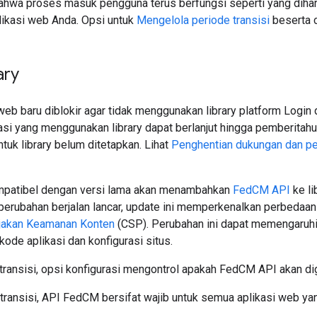
hwa proses masuk pengguna terus berfungsi seperti yang diharap
ikasi web Anda. Opsi untuk
Mengelola periode transisi
beserta 
ary
eb baru diblokir agar tidak menggunakan library platform Login 
si yang menggunakan library dapat berlanjut hingga pemberitahuan
ntuk library belum ditetapkan. Lihat
Penghentian dukungan dan p
mpatibel dengan versi lama akan menambahkan
FedCM API
ke li
perubahan berjalan lancar, update ini memperkenalkan perbedaa
jakan Keamanan Konten
(CSP). Perubahan ini dapat memengaruh
ode aplikasi dan konfigurasi situs.
transisi, opsi konfigurasi mengontrol apakah FedCM API akan di
 transisi, API FedCM bersifat wajib untuk semua aplikasi web y