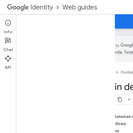
Web guides
Identity
Beranda
Login dengan Google untuk Web
Info
Chat
pilihan Anda. Te
Penghentian dan penghentian total
API
Beranda
Produk
Dasar-dasar
Integrasikan Google Sign-In
Login d
Dapatkan Informasi Profil
Mengautentikasi dengan Server
Backend
Kemampuan Tambahan
Pada halaman i
Menyesuaikan Tombol Login
Status library
Memantau Status Sesi Pengguna
Linimasa