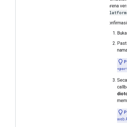
karena ver
platform
Konfirmasi
Buka
Past
nama
P
<por
Seca
call
diot
mem
P
web 