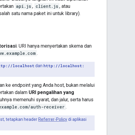
ertakan
api.js
,
client.js
, atau
ah satu nama paket ini untuk library).
torisasi
. URI hanya menyertakan skema dan
ww.example.com
.
ttp://localhost
dan
http://localhost:
an ke endpoint yang Anda host, bukan melalui
sertakan dalam
URI pengalihan yang
nya memenuhi syarat, dan jalur, serta harus
example.com/auth-receiver
.
st, tetapkan header
Referrer-Policy
di aplikasi