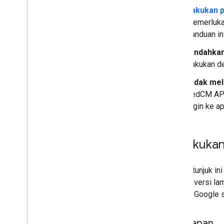
Lakukan p
memerlukan
panduan ini
Pindahka
Lakukan d
Tidak mel
FedCM API 
login ke a
Melakukan
Ikuti petunjuk i
dengan versi lam
dengan Google 
Penyiapan