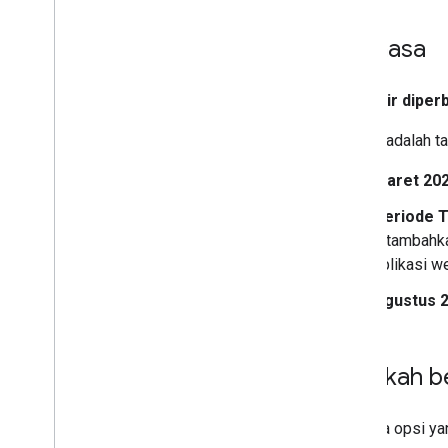
Linimasa
Terakhir diperb
Berikut adalah 
Maret 20
Periode T
ditambahk
aplikasi w
Agustus 2
Langkah b
Ada tiga opsi yan