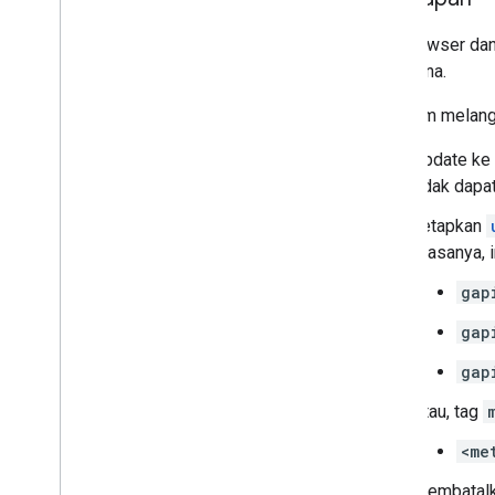
API browser dan
pengguna.
Sebelum melangk
Update ke 
tidak dapa
Tetapkan
Biasanya, i
gap
gap
gap
Atau, tag
<me
Membatalka