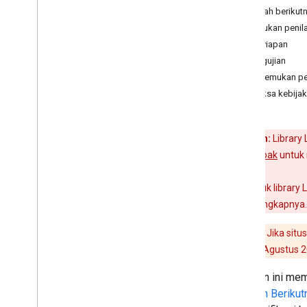
Meminta Izin Tambahan
Langkah berikut
Mengintegrasikan Login Menggunakan
Melakukan penil
Pemroses
Penyiapan
Login dengan Google untuk Aplikasi
Pengujian
Sisi Server
Menemukan per
Putuskan dan Cabut Cakupan
Periksa kebijak
Integrasi Lintas Platform
Login Tunggal Lintas Platform
Peringatan:
Library
penilaian dampak
untuk 
Referensi
Pemecahan masalah
Dukungan untuk library 
Menggunakan Fed
CM API
informasi selengkapnya.
Bermigrasi dari Login dengan Google+
Perhatian:
Jika situ
Referensi
tersedia pada Agustus 20
Referensi Klien Java
Script
Panduan ini mem
Langkah Berikut