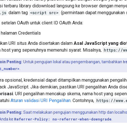
si terbaru library didownload langsung ke browser dengan meny
.js
dalam tag
<script src>
(permintaan dapat menggunakan sal
 setelan OAuth untuk client ID OAuth Anda:
 halaman Credentials
ikan URI situs Anda disertakan dalam
Asal JavaScript yang dio
 host yang sepenuhnya memenuhi syarat. Misalnya,
https://w
oin Penting:
Untuk pengujian lokal atau pengembangan, tambahkan
h
t_number>
.
ra opsional, kredensial dapat ditampilkan menggunakan pengalih
back JavaScript. Jika demikian, pastikan URI pengalihan Anda di
orisasi
. URI pengalihan mencakup skema, nama host yang sepenuh
atuhi
Aturan validasi URI Pengalihan
. Contohnya,
https://www.
oin Penting:
Saat melakukan pengujian menggunakan http dan localho
Anda ke
Referrer-Policy: no-referrer-when-downgrade
.