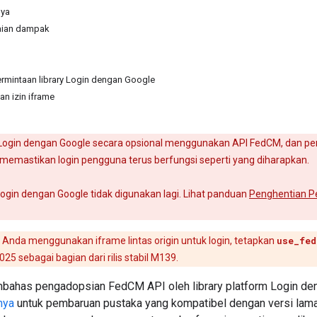
nya
aian dampak
mintaan library Login dengan Google
an izin iframe
 Login dengan Google secara opsional menggunakan API FedCM, dan p
memastikan login pengguna terus berfungsi seperti yang diharapkan.
Login dengan Google tidak digunakan lagi. Lihat panduan
Penghentian P
s Anda menggunakan iframe lintas origin untuk login, tetapkan
use_fed
25 sebagai bagian dari rilis stabil M139.
bahas pengadopsian FedCM API oleh library platform Login den
nya
untuk pembaruan pustaka yang kompatibel dengan versi lama