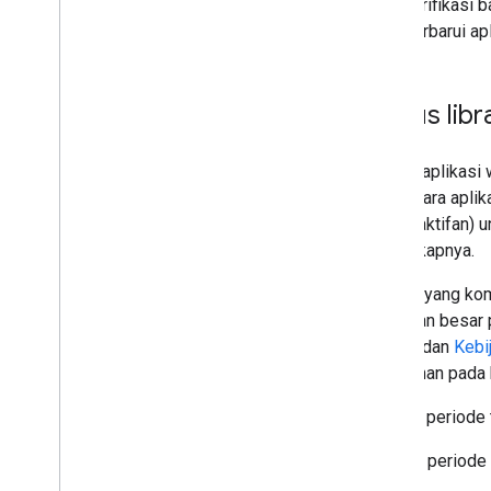
memverifikasi ba
memperbarui apl
Status libr
Semua aplikasi w
sementara aplika
(penonaktifan) u
selengkapnya.
Update yang ko
sebagian besar 
iframe, dan
Kebi
perubahan pada k
Selama periode 
Setelah periode