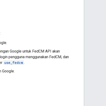
:
ogle.
 dengan Google untuk FedCM API akan
n login pengguna menggunakan FedCM, dan
er
use_fedcm
.
n Google.