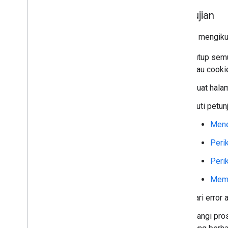
Pengujian
Setelah mengikut
Tutup semu
atau cooki
Muat halam
Ikuti petu
Mene
Perik
Peri
Meme
Cari error
Ulangi pro