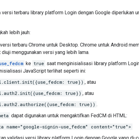
 versi terbaru library platform Login dengan Google diperluka
ah lebih jauh:
versi terbaru Chrome untuk Desktop. Chrome untuk Android meme
t diuji menggunakan versi yang lebih lama.
use_fedcm
ke
true
saat menginisialisasi library platform Log
nisialisasi JavaScript terlihat seperti ini:
i.client.init({use_fedcm: true})
, atau
i.auth2.init({use_fedcm: true})
, atau
i.auth2.authorize({use_fedcm: true})
.
meta
dapat digunakan untuk mengaktifkan FedCM di HTML:
ta name="google-signin-use_fedcm" content="true">
n validasi versi library platform Login dengan Google yang di-ca