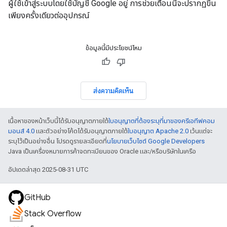
ผู้ใช้เข้าสู่ระบบโดยใช้บัญชี Google อยู่ การช่วยเตือนนี้จะปรากฏขึ้น
เพียงครั้งเดียวต่ออุปกรณ์
ข้อมูลนี้มีประโยชน์ไหม
ส่งความคิดเห็น
เนื้อหาของหน้าเว็บนี้ได้รับอนุญาตภายใต้
ใบอนุญาตที่ต้องระบุที่มาของครีเอทีฟคอม
มอนส์ 4.0
และตัวอย่างโค้ดได้รับอนุญาตภายใต้
ใบอนุญาต Apache 2.0
เว้นแต่จะ
ระบุไว้เป็นอย่างอื่น โปรดดูรายละเอียดที่
นโยบายเว็บไซต์ Google Developers
Java เป็นเครื่องหมายการค้าจดทะเบียนของ Oracle และ/หรือบริษัทในเครือ
อัปเดตล่าสุด 2025-08-31 UTC
GitHub
Stack Overflow