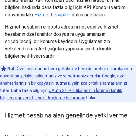
dönebilirsiniz. API Konsolu'ndaki hizmet hesabı kimlik
bilgileri hakkında daha fazla bilgi için API Konsolu yardım
dosyasındaki
Hizmet hesapları
bölümüne bakın.
Hizmet hesabının e-posta adresini not edin ve hizmet
hesabının özel anahtar dosyasını uygulamanızın
erişebileceği bir konuma kaydedin. Uygulamanızın
yetkilendirilmiş API çağrıları yapması için bu kimlik
bilgilerine ihtiyacı vardır.
Not:
Özel anahtarları hem geliştirme hem de üretim ortamlarında
güvenli bir şekilde saklamanız ve yönetmeniz gerekir. Google, özel
anahtarlarınızın bir kopyasını tutmaz, yalnızca ortak anahtarlarınızı
tutar. Daha fazla bilgi için
OAuth 2.0 Politikaları'nın İstemci kimlik
bilgilerini güvenli bir şekilde işleme bölümüne
bakın.
Hizmet hesabına alan genelinde yetki verme