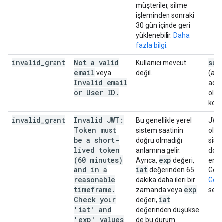
müşteriler, silme
işleminden sonraki
30 gün içinde geri
yüklenebilir.
Daha
fazla bilgi
.
invalid
_
grant
Not a valid
sub
Kullanıcı mevcut
email
veya
değil.
(ala
Invalid email
adre
or User ID
.
olup
kont
invalid
_
grant
Invalid JWT:
Bu genellikle yerel
JWT
Token must
sistem saatinin
oluş
be a short-
doğru olmadığı
sist
lived token
anlamına gelir.
doğ
(60 minutes)
exp
Ayrıca,
değeri,
emin
and in a
iat
değerinden 65
Gere
reasonable
dakika daha ileri bir
Goo
timeframe.
exp
zamanda veya
senk
Check your
iat
değeri,
'iat' and
değerinden düşükse
'exp' values
de bu durum