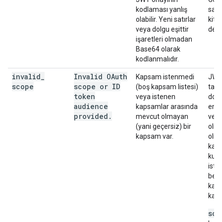
kodlaması yanlış
sağl
olabilir. Yeni satırlar
kita
veya dolgu eşittir
dene
işaretleri olmadan
Base64 olarak
kodlanmalıdır.
invalid
_
Invalid OAuth
Kapsam istenmedi
JWT
scope
scope or ID
(boş kapsam listesi)
tale
token
veya istenen
dol
audience
kapsamlar arasında
emin
provided
.
mevcut olmayan
veya
(yani geçersiz) bir
olm
kapsam var.
olma
kaps
kul
iste
belg
kaps
karşı
sco