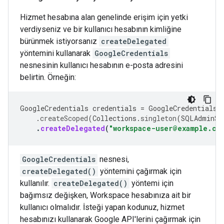
Hizmet hesabına alan genelinde erişim için yetki
verdiyseniz ve bir kullanıcı hesabının kimliğine
bürünmek istiyorsanız
createDelegated
yöntemini kullanarak
GoogleCredentials
nesnesinin kullanıcı hesabının e-posta adresini
belirtin. Örneğin:
GoogleCredentials
credentials
=
GoogleCredentials
.
.
createScoped
(
Collections
.
singleton
(
SQLAdminSc
.
createDelegated
(
"workspace-user@example.co
GoogleCredentials
nesnesi,
createDelegated()
yöntemini çağırmak için
kullanılır.
createDelegated()
yöntemi için
bağımsız değişken, Workspace hesabınıza ait bir
kullanıcı olmalıdır. İsteği yapan kodunuz, hizmet
hesabınızı kullanarak Google API'lerini çağırmak için