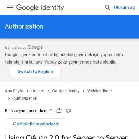
Identity
Oturum aç
Authorization
Google, içerikleri tercih ettiğiniz dile çevirmek için yapay zeka
teknolojisini kullanır. Yapay zeka çevirilerinde hata olabilir.
Ana Sayfa
Ürünler
Google Identity
Yetkilendirme
Authorization
Bu size yardımcı oldu mu?
Geri bildirim gönderin
Using OAuth 2
.
0 for Server to Server