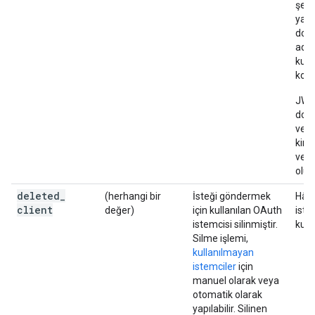
şeki
yapı
doğr
adre
kull
kont
JWT
doğ
ve i
kimli
veri
olun
deleted
_
(herhangi bir
İsteği göndermek
Hâlâ
client
değer)
için kullanılan OAuth
iste
istemcisi silinmiştir.
kull
Silme işlemi,
kullanılmayan
istemciler
için
manuel olarak veya
otomatik olarak
yapılabilir. Silinen