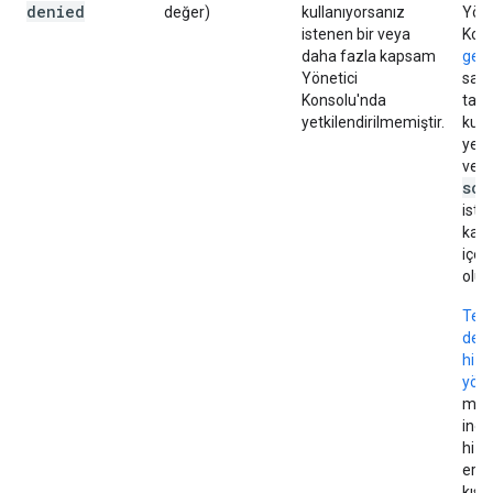
denied
değer)
kullanıyorsanız
Yöne
istenen bir veya
Kon
daha fazla kapsam
gene
Yönetici
say
Konsolu'nda
tale
yetkilendirilmemiştir.
kulla
yetk
ve J
sco
iste
kaps
içer
olun
Tek 
den
hizm
yön
mak
ince
hizm
eriş
kısı