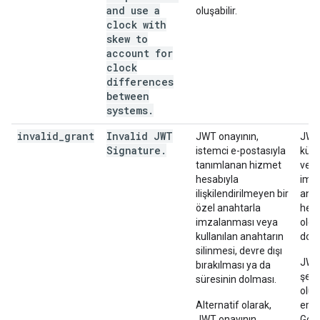
and use a
oluşabilir.
clock with
skew to
account for
clock
differences
between
systems.
invalid
_
grant
Invalid JWT
JWT onayının,
JWT 
Signature
.
istemci e-postasıyla
küme
tanımlanan hizmet
ve o
hesabıyla
imz
ilişkilendirilmeyen bir
anah
özel anahtarla
hesab
imzalanması veya
old
kullanılan anahtarın
doğr
silinmesi, devre dışı
JWT'
bırakılması ya da
şeki
süresinin dolması.
oluş
Alternatif olarak,
emin
JWT onayının
Goog