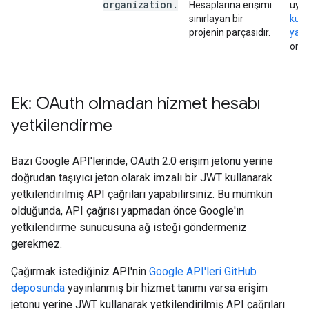
organization
.
Hesaplarına erişimi
uygu
sınırlayan bir
kull
projenin parçasıdır.
yapı
onay
Ek: OAuth olmadan hizmet hesabı
yetkilendirme
Bazı Google API'lerinde, OAuth 2.0 erişim jetonu yerine
doğrudan taşıyıcı jeton olarak imzalı bir JWT kullanarak
yetkilendirilmiş API çağrıları yapabilirsiniz. Bu mümkün
olduğunda, API çağrısı yapmadan önce Google'ın
yetkilendirme sunucusuna ağ isteği göndermeniz
gerekmez.
Çağırmak istediğiniz API'nin
Google API'leri GitHub
deposunda
yayınlanmış bir hizmet tanımı varsa erişim
jetonu yerine JWT kullanarak yetkilendirilmiş API çağrıları