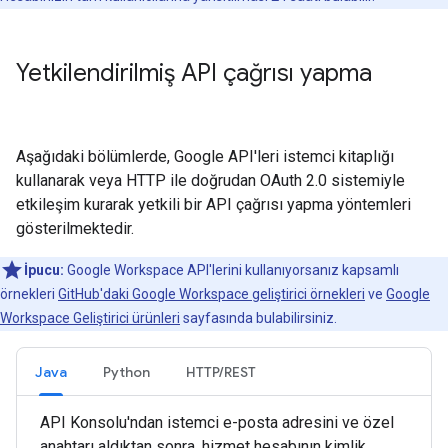
Yetkilendirilmiş API çağrısı yapma
Aşağıdaki bölümlerde, Google API'leri istemci kitaplığı
kullanarak veya HTTP ile doğrudan OAuth 2.0 sistemiyle
etkileşim kurarak yetkili bir API çağrısı yapma yöntemleri
gösterilmektedir.
İpucu:
Google Workspace API'lerini kullanıyorsanız kapsamlı
örnekleri
GitHub'daki Google Workspace geliştirici örnekleri
ve
Google
Workspace Geliştirici ürünleri
sayfasında bulabilirsiniz.
Java
Python
HTTP/REST
API Konsolu'ndan istemci e-posta adresini ve özel
anahtarı aldıktan sonra, hizmet hesabının kimlik