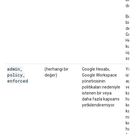
doğr
Bu i
birk
de y
Goo
Hesa
kull
uyg
saati
admin
_
(herhangi bir
Google Hesabı,
Yöne
policy
_
değer)
Google Workspace
iste
enforced
yöneticisinin
açık
politikaları nedeniyle
veri
istenen bir veya
kap
daha fazla kapsamı
hass
yetkilendiremiyor.
kısı
kaps
nası
kısı
hak