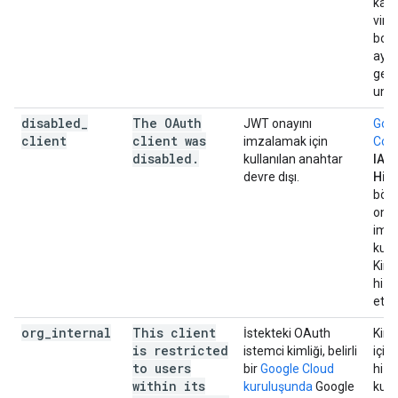
kaps
virgü
boşl
ayrı
gere
unu
disabled
_
The OAuth
JWT onayını
Goog
client
client was
imzalamak için
Con
disabled
.
kullanılan anahtar
IAM 
devre dışı.
Hiz
böl
onay
imza
kull
Kiml
hizm
etkin
org
_
internal
This client
İstekteki OAuth
Kiml
is restricted
istemci kimliği, belirli
için
to users
bir
Google Cloud
hizm
within its
kuruluşunda
Google
kull