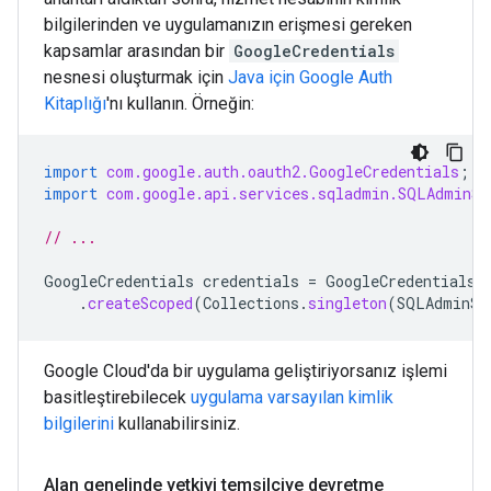
bilgilerinden ve uygulamanızın erişmesi gereken
kapsamlar arasından bir
GoogleCredentials
nesnesi oluşturmak için
Java için Google Auth
Kitaplığı
'nı kullanın. Örneğin:
import
com.google.auth.oauth2.GoogleCredentials
;
import
com.google.api.services.sqladmin.SQLAdminSc
// ...
GoogleCredentials
credentials
=
GoogleCredentials
.
.
createScoped
(
Collections
.
singleton
(
SQLAdminSc
Google Cloud'da bir uygulama geliştiriyorsanız işlemi
basitleştirebilecek
uygulama varsayılan kimlik
bilgilerini
kullanabilirsiniz.
Alan genelinde yetkiyi temsilciye devretme