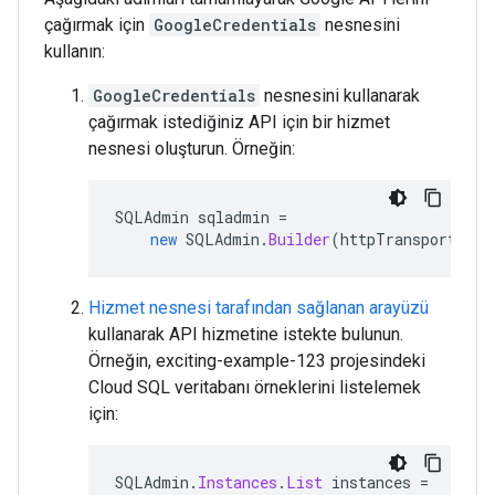
çağırmak için
GoogleCredentials
nesnesini
kullanın:
GoogleCredentials
nesnesini kullanarak
çağırmak istediğiniz API için bir hizmet
nesnesi oluşturun. Örneğin:
SQLAdmin
sqladmin
=
new
SQLAdmin
.
Builder
(
httpTransport
,
JS
Hizmet nesnesi tarafından sağlanan arayüzü
kullanarak API hizmetine istekte bulunun.
Örneğin, exciting-example-123 projesindeki
Cloud SQL veritabanı örneklerini listelemek
için:
SQLAdmin
.
Instances
.
List
instances
=