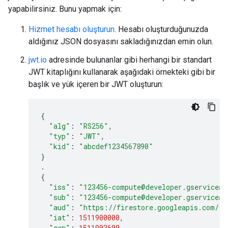
yapabilirsiniz. Bunu yapmak için:
Hizmet hesabı oluşturun
. Hesabı oluşturduğunuzda
aldığınız JSON dosyasını sakladığınızdan emin olun.
jwt.io
adresinde bulunanlar gibi herhangi bir standart
JWT kitaplığını kullanarak aşağıdaki örnekteki gibi bir
başlık ve yük içeren bir JWT oluşturun:
{
"alg"
:
"RS256"
,
"typ"
:
"JWT"
,
"kid"
:
"abcdef1234567890"
}
.
{
"iss"
:
"123456-compute@developer.gserviceac
"sub"
:
"123456-compute@developer.gserviceac
"aud"
:
"https://firestore.googleapis.com/"
,
"iat"
:
1511900000
,
"exp"
:
1511903600