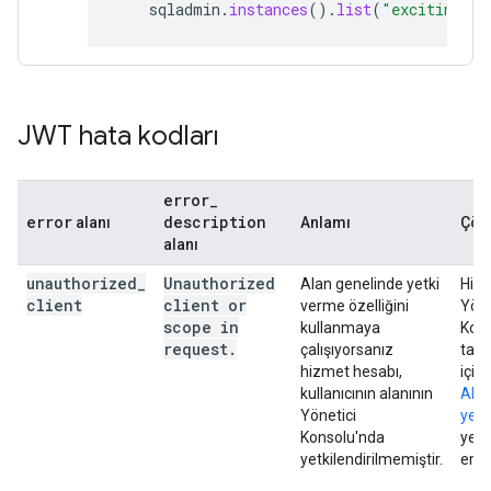
sqladmin
.
instances
().
list
(
"exciting-ex
JWT hata kodları
error
_
error
description
alanı
Anlamı
Çö
alanı
unauthorized
_
Unauthorized
Alan genelinde yetki
Hizm
client
client or
verme özelliğini
Yöne
scope in
kullanmaya
Kon
request
.
çalışıyorsanız
taleb
hizmet hesabı,
içind
kullanıcının alanının
Alan
Yönetici
yetk
Konsolu'nda
yetk
yetkilendirilmemiştir.
emin