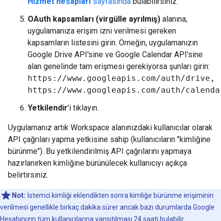
Hizmet hesapları
sayfasında
bulabilirsiniz.
OAuth kapsamları (virgülle ayrılmış)
alanına,
uygulamanıza erişim izni verilmesi gereken
kapsamların listesini girin. Örneğin, uygulamanızın
Google Drive API'sine ve Google Calendar API'sine
alan genelinde tam erişmesi gerekiyorsa şunları girin:
https://www.googleapis.com/auth/drive,
https://www.googleapis.com/auth/calenda
Yetkilendir
'i tıklayın.
Uygulamanız artık Workspace alanınızdaki kullanıcılar olarak
API çağrıları yapma yetkisine sahip (kullanıcıların "kimliğine
bürünme"). Bu yetkilendirilmiş API çağrılarını yapmaya
hazırlanırken kimliğine bürünülecek kullanıcıyı açıkça
belirtirsiniz.
Not:
İstemci kimliği eklendikten sonra kimliğe bürünme erişiminin
verilmesi genellikle birkaç dakika sürer ancak bazı durumlarda Google
Hesabınızın tüm kullanıcılarına yansıtılması 24 saati bulabilir.