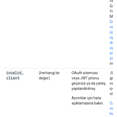
fazla
Goo
Yöne
Merk
Goo
veri
üçün
uygu
dahil
uygu
eriş
yön
maka
invalid
_
(herhangi bir
OAuth istemcisi
JWT
client
değer)
veya JWT jetonu
geçe
geçersiz ya da yanlış
ve d
yapılandırılmış.
içer
olun
Ayrıntılar için hata
açıklamasına bakın.
OAut
ve h
hesa