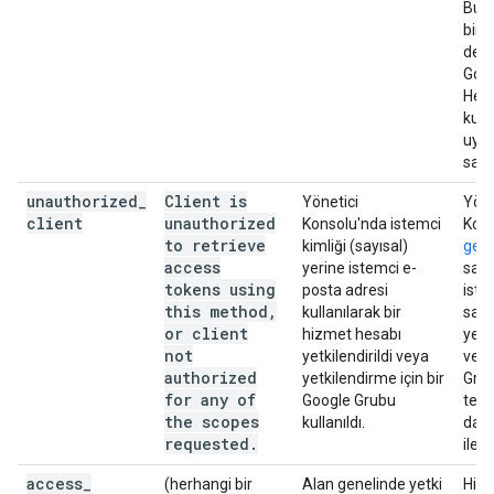
Bu i
birk
de y
Goo
Hesa
kull
uyg
saati
unauthorized
_
Client is
Yönetici
Yöne
client
unauthorized
Konsolu'nda istemci
Kons
to retrieve
kimliği (sayısal)
gene
access
yerine istemci e-
sayf
tokens using
posta adresi
iste
this method
,
kullanılarak bir
sayı
or client
hizmet hesabı
yeni
not
yetkilendirildi veya
veya
authorized
yetkilendirme için bir
Grub
for any of
Google Grubu
tek 
the scopes
kullanıldı.
da k
requested
.
ile d
access
_
(herhangi bir
Alan genelinde yetki
Hizm