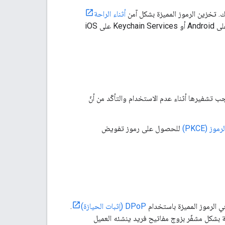
. تخزين الرموز المميزة بشكل آمن
أثناء الراحة
على Android أو Keychain Services على iOS
ب تشفيرها أثناء عدم الاستخدام والتأكّد من أنّ
 (PKCE)
للحصول على رموز تفويض
 الرموز المميزة باستخدام
DPoP (إثبات الحيازة)
.
Bearer المميزة استخدامها، تكون رموز DPoP المميزة مرتبطة بشكل مشفّر بزوج مفاتيح فريد ينشئه العميل