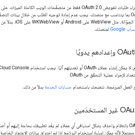
لويب الكاملة الميزات. على المنصات الأخرى، احرص على اختيار
ودمج OAuth بما يتناسب مع منصتك. يجب عدم إعادة توجيه الطلب من خلال بيئات ال
WKWebView على iOS. بدلاً من ذلك، استخدِم
Googl
لمنصتك.
ر العمل المبرمَجة، ننصحك باستخدام
حسابات الخدمة
بدلاً من ذلك.
راجِع عملاء OAuth 2.0 بانتظام واحذف بشكل استباقي أي عملاء لم يعُد تطبيقك بحاجة إليهم
حتملاً لأنّه يمكن إساءة استخدام البرنامج إذا تم اختراق بيانات الاعتماد الخاصة 