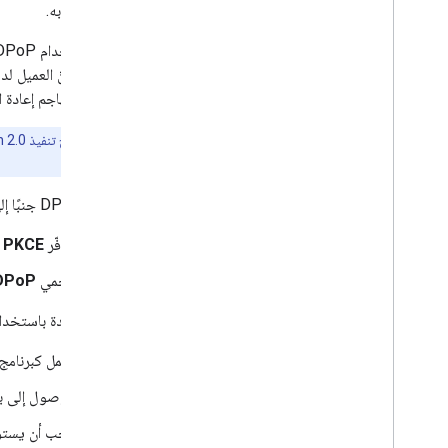
ويحتفظ به.
الشهادة أنّ العميل لد
يمكن للمهاجم إعادة 
ملاحظة:
يتيح تنفيذ OAuth 2.0 من Google ربط DPoP
API.
تعمل DPoP جنبًا إلى جنب مع
توفّر
PKCE
ا
تحمي
DPoP
ننصح بشدة باستخدام DPoP إذا كان تطبي
تعمل كبرنامج
الوصول إلى بي
يجب أن يستوفي