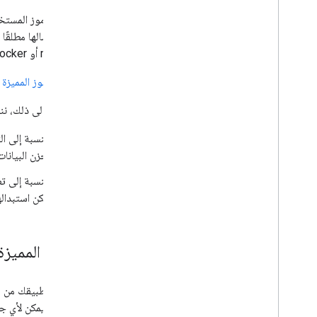
تتضمّن رموز المستخد
وعدم إرسالها مطلقًا 
وmacOS أو Credential Locker على Windows.
إبطال الرموز المميزة
ف
بالإضافة إلى ذلك، ن
بالنسبة إلى ا
مخزن البيانات
بالنسبة إلى 
يمكن استبداله
الرموز المميزة
لحماية تطبيقك من س