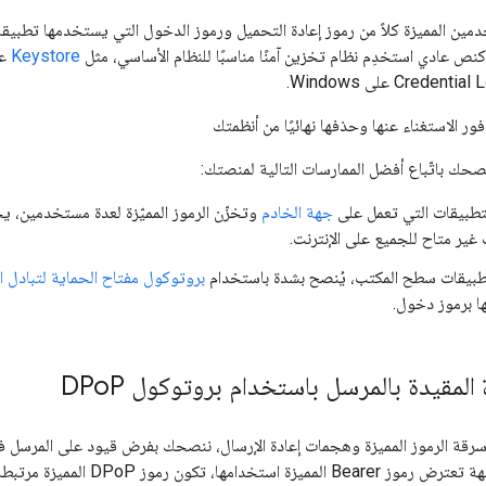
مين المميزة كلاً من رموز إعادة التحميل ورموز الدخول التي يستخدمها تطبيقك
كنص عادي استخدِم نظام تخزين آمنًا مناسبًا للنظام الأساسي، مثل
Keystore
ور الاستغناء عنها وحذفها نهائيًا من أنظمتك
نصحك باتّباع أفضل الممارسات التالية لمنصتك:
لتطبيقات التي تعمل على
جهة الخادم
وتخزّن الرموز المميّزة لعدة مستخدمين، يج
 غير متاح للجميع على الإنترنت.
تطبيقات سطح المكتب، يُنصح بشدة باستخدام
بروتوكول مفتاح الحماية لتبادل الرموز
ا برموز دخول.
 المقيدة بالمرسل باستخدام بروتوكول DPo
P
رقة الرموز المميزة وهجمات إعادة الإرسال، ننصحك بفرض قيود على المرسل في
في حين يمكن لأي جهة تعترض رموز 