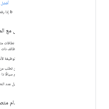
أفضل ال
إذا رف
التعامل مع ال
إيقاف الوظائف ذات ا
إذا كانت الوظيفة ال
لا يجوز أن تطلب من 
للمستخدم سياقًا ذا صلة
عليك تقليل عدد النطا
استخدام متصف