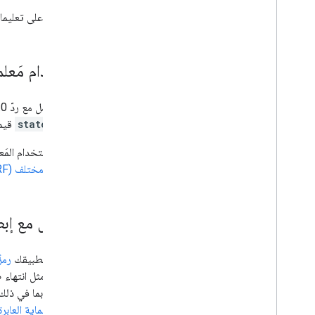
للحصول على تعليمات تفصيلية حول إنشاء
استخدام مَعلمة
قبل التعامل مع ردّ OAuth 2.0، تأكَّد من أنّ
المَعلمة
state
قيمة
يساعد استخدام المَع
إلكتروني مختلف (CSRF)
التعامل مع إبط
إذا طلب تطبيقك
رمز
مختلفة
، مثل انتهاء
تطبيقك، بما في ذلك 
خدمة
الحماية العابر