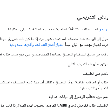
ويض التدريجي
زايدي
لطلب نطاقات OAuth المناسبة عندما يحتاج تطبيقك إلى الوظيفة.
إلى البيانات عند مصادقة المستخدم لأول مرة، إلا إذا كان ذلك ضروريًا للوظي
ازمة لإنجاز مهمة، مع اتّباع مبدأ
اختيار أصغر النطاقات وأكثرها محدودية
.
طاقات في سياق استخدام التطبيق لمساعدة المستخدمين على فهم سبب طلب تطبي
 يتبع تطبيقك النموذج التالي:
خدم على تطبيقك
 طلب أي نطاقات إضافية. يوفّر التطبيق وظائف أساسية تتيح للمستخدم استكشا
ات أو أذونات إضافية.
دم ميزة تتطلّب الوصول إلى بيانات إضافية
ض لنطاق OAuth المحدّد المطلوب لهذه الميزة. إذا كانت هذه الميزة تتطلّب نطاقات متعدّدة، اتّبِع