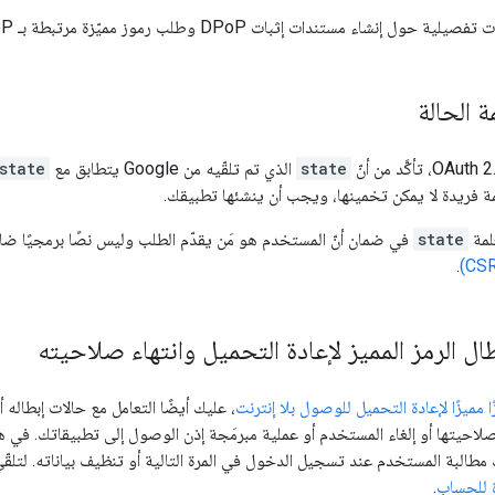
 مستندات إثبات DPoP وطلب رموز مميّزة مرتبطة بـ DPoP، يُرجى الرجوع إلى
 الحالة
state
الذي تم تلقّيه من Google يتطابق مع
state
 فريدة لا يمكن تخمينها، ويجب أن ينشئها تطبيقك.
لمة
state
في ضمان أنّ المستخدم هو مَن يقدّم الطلب وليس نصًا برمجيًا ضارً
.
ال الرمز المميز لإعادة التحميل وانتهاء صلاحيته
ًا مميزًا لإعادة التحميل للوصول بلا إنترنت
، عليك أيضًا التعامل مع حالات إبطاله 
 صلاحيتها أو إلغاء المستخدم أو عملية مبرمَجة إذن الوصول إلى تطبيقاتك. في هذ
مطالبة المستخدم عند تسجيل الدخول في المرة التالية أو تنظيف بياناته. لتلقّي
ة للحساب
.