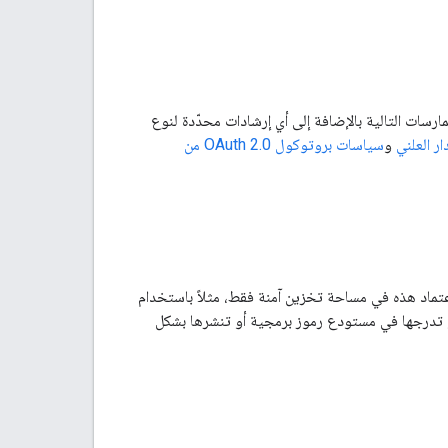
تكامل مع OAuth 2.0. ننصحك باتّباع أفضل الممارسات التالية بالإضافة إلى أي إرشادات محدّدة لنوع
ر العلني
و
سياسات بروتوكول OAuth 2.0 من
ين بيانات الاعتماد هذه في مساحة تخزين آمنة فقط، مثلاً باستخدام
 أو تدرجها في مستودع رموز برمجية أو تنشرها بشكل