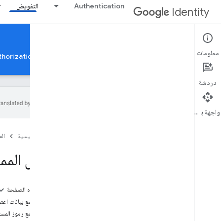
Authentication
التفويض
Identity
Authorization Resources
معلومات
تفويض حساب Google
إثبات ملكية التطبيق لاستخدام Google Authorization APIs
دردشة
واجهة برمجة التطبيقات
المراجع العامة
الصفحة الرئيسية
ال
أفضل الممارسات
دليل استخدام DPo
P
أفضل المم
كيفية التعامل مع الأذونات الدقيقة
عمليات نقل البيانات
على هذه الصفحة
نقل البيانات خارج النطاق (OOB)
التعامل مع بيانات اعتم
نقل عناوين IP الخاصة بميزة "الاسترجاع"
التعامل مع رموز المس
لتطبيقات الأجهزة الجوّالة وتطبيقات Chrome