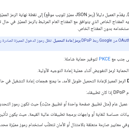
عند استخدام DPoP، يقدّم العميل دليلاً (رمز JSON مميّز للويب موقّع) إ
يه المفتاح الخاص الذي يتوافق مع المفتاح العام المرتبط بالرمز المميّز. في حال ت
استخدامه بدون المفتاح الخاص.
برمز إعادة التحميل
PKCE
لتوفير حماية شاملة:
لحماية لرمز التفويض أثناء عملية إعادة التوجيه الأولية.
الرمز المميز لإعادة التحميل طويل الأمد، ما يمنع هجمات إعادة التشغيل في حال
قك:
 عميل عام (مثل تطبيق صفحة واحدة أو تطبيق مثبَّت) حيث تكون رموز التحدي
انات حساسة للغاية أو واجهات برمجة تطبيقات عالية القيمة، حيث يكون تأثير تس
 معايير صارمة متعلقة بالامتثال أو الأمان تتطلّب استخدام رموز مميّزة محدو