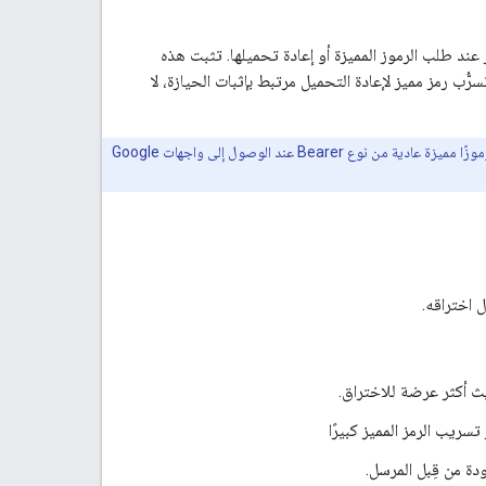
لى نقطة نهاية الرمز المميّز عند طلب الرموز المميزة أو إعادة تحميلها. تثبت هذه
سرُّب رمز مميز لإعادة التحميل مرتبط بإثبات الحيازة، لا
. تظل رموز الدخول المميزة الصادرة رموزًا مميزة عادية من نوع Bearer عند الوصول إلى واجهات Google
 اختراقه.
ث أكثر عرضة للاختراق.
ريب الرمز المميز كبيرًا
دة من قِبل المرسل.