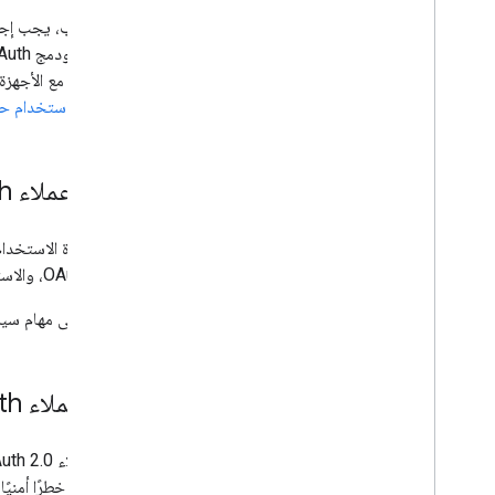
على الويب، يجب إجراء طلبات تفويض OAuth 2.0 فقط من متصفّحات ا
الصحيح
المتوافقة مع الأجهزة الجوّالة، مثل WebView على Android أو 
الدخول باستخدام حساب e
إنشاء عملاء OAuth وإعدادهم يدويًا
عميل OAuth، والاستعداد لإجراء عملية التحقّق من OAuth.
بالنسبة إلى مهام سي
إزالة عملاء OAuth غير المستخدَمين
مضبوطة خطرًا أمنيًا م