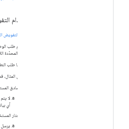
استخدام التف
استخدِم
التفويض الت
يجب عدم طلب الوصول 
النطاقات المحدّدة الل
يجب دائمًا طلب الن
على سبيل المثال، قد
يصادق المست
لا يتم
أي بيان
يختار المستخ
يرسل تطبيقك طلب تفوي