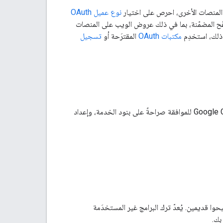
نوع عميل OAuth
تصفّح المضمّنة، بما في ذلك عروض الويب على المنصات
مكتبات OAuth
المقترَحة أو
تسجيل
لمنع إساءة الاستخدام، لا يمكن إنشاء عملاء OAuth أو تعديلهم آليًا. يجب استخدام Google Cloud Console للموافقة صراحةً على بنود الخدمة، وإعداد
 أو أصبحوا قديمين. يُعدّ ترك البرامج غير المستخدَمة
بك.