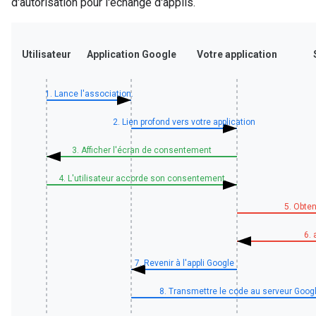
d'autorisation pour l'échange d'applis.
Utilisateur
Application Google
Votre application
1. Lance l'association.
2. Lien profond vers votre application
3. Afficher l'écran de consentement
4. L'utilisateur accorde son consentement
5. Obten
6.
7. Revenir à l'appli Google
8. Transmettre le code au serveur Goog