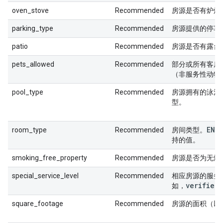
oven_stove
Recommended
房源是否有炉灶
parking_type
Recommended
房源提供的停车
patio
Recommended
房源是否有露台
pets_allowed
Recommended
部分或所有客房
（非服务性动物
pool_type
Recommended
房源拥有的泳池
型。
ENT
room_type
Recommended
房间类型。
持的值。
smoking_free_property
Recommended
房源是否为无烟
special_service_level
Recommended
相应房源的服务
verified
如，
square_footage
Recommended
房源的面积（以