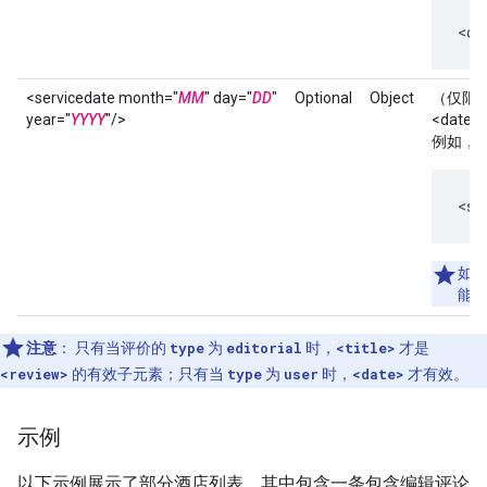
<da
<servicedate month="
MM
" day="
DD
"
Optional
Object
（仅限
year="
YYYY
"/>
<date
例如，20
<se
如果
能
注意
：
只有当评价的
type
为
editorial
时，
<title>
才是
<review>
的有效子元素；只有当
type
为
user
时，
<date>
才有效。
示例
以下示例展示了部分酒店列表，其中包含一条包含编辑评论