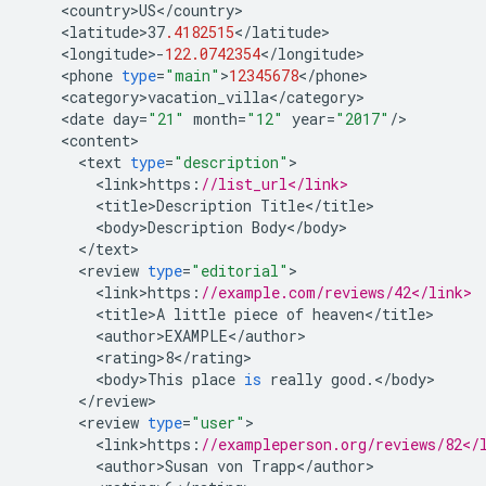
<
country>US
<
/
country
<
latitude>37
.4182515
<
/
latitude
<
longitude
>
-
122.0742354
<
/
longitude
<
phone
type
=
"main"
>
12345678
<
/
phone
<
category>vacation_villa
<
/
category
<
date
day
=
"21"
month
=
"12"
year
=
"2017"
/
<
content
<
text
type
=
"description"
<
link>https
:
//list_url</link>
<
title>Description
Title
<
/
title
<
body>Description
Body
<
/
body
<
/
text
<
review
type
=
"editorial"
<
link>https
:
//example.com/reviews/42</link>
<
title>A
little
piece
of
heaven
<
/
title
<
author>EXAMPLE
<
/
author
<
rating>8
<
/
rating
<
body>This
place
is
really
good
.
<
/
body
<
/
review
<
review
type
=
"user"
<
link>https
:
//exampleperson.org/reviews/82</
<
author>Susan
von
Trapp
<
/
author