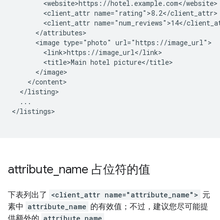
<client_attr
<client_attr
<image
type="photo"
<title>Main
hotel
...

</listings>

attribute
_
name 占位符的值
下表列出了
<client_attr name="attribute_name">
元
素中
attribute_name
的有效值；不过，建议您尽可能提
供额外的
attribute_name
。