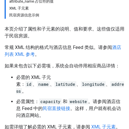
attribute_name 占位符的值
XML 子元素
民宿房源信息示例
本页介绍了属性和子元素的说明、值和要求。这些值仅适用
于民宿房源。
常规 XML 结构的格式与酒店信息 Feed 类似。请参阅
酒店
列表 XML 参考
。
如果未包含以下必需项，系统会自动停用相应商品详情：
必需的 XML 子元
素：
id
、
name
、
latitude
、
longitude
、
addre
ss
。
必需属性：
capacity
和
website
。请参阅酒店信
息 Feed 中的
民宿直接链接
。这样，用户就有机会访
问酒店网站。
如需详细了解必需的 XML 子元素，请参阅
XML 子元素
。