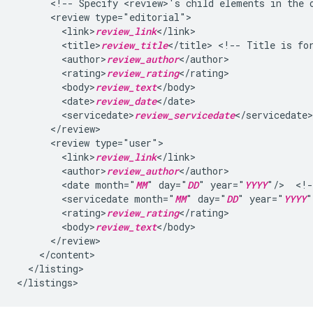
<!--
Specify
<review>'s
child
elements
in
the
<review
<link>
review_link
<title>
review_title
</title>
<!--
Title
is
fo
<author>
review_author
<rating>
review_rating
<body>
review_text
<date>
review_date
<servicedate>
review_servicedate
<review
<link>
review_link
<author>
review_author
<date
month="
MM
"
day="
DD
"
year="
YYYY
"/>
<!-
<servicedate
month="
MM
"
day="
DD
"
year="
YYYY
"
<rating>
review_rating
<body>
review_text
</listing>
