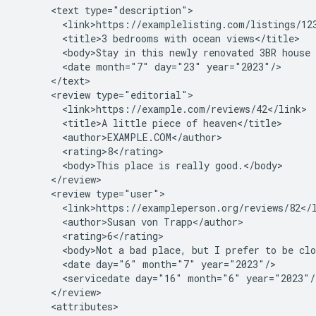
<text
<title>3
bedrooms
with
ocean
<body>Stay
in
this
newly
renovated
3BR
house
<date
month="7"
day="23"
<review
<title>A
little
piece
of
<body>This
place
is
really
<review
<author>Susan
von
<body>Not
a
bad
place,
but
I
prefer
to
be
clo
<date
day="6"
month="7"
<servicedate
day="16"
month="6"