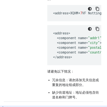
<
address>XQHM
+
7
VF
Nottingha
<
address
<
component
name
=
"addr1"
>
X
<
component
name
=
"city"
>
No
<
component
name
=
"postal_c
<
component
name
=
"country"
<
/
address
>
请避免以下情况：
冗余信息：请勿添加无关信息或
重复的地址组成部分。
缺少街道地址：地址必须包含街
道名称和门牌号。