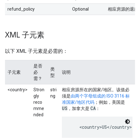
refund_policy
Optional
相应房源的退款
XML 子元素
以下 XML 子元素是必需的：
是否
类
子元素
必
说明
型
需？
<country>
Stron
stri
相应房源所在的国家/地区。该值必
gly
ng
须是
由两个字母组成的 ISO 3116 标
reco
准国家/地区代码
；例如，美国是
US
CA
mme
，加拿大是
：
nded
    <country>US</country>