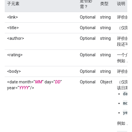
是否必
子元素
类型
说明
需？
<link>
Optional
string
评价的链接
<title>
Optional
string
（仅限
<author>
Optional
string
评价的作
段还可
<rating>
Optional
string
一个介于
例如，“8
<body>
Optional
string
评价的文
<date month="
MM
" day="
DD
"
Optional
Object
（仅限
year="
YYYY
"/>
该日期
day
mon
yea
例如，20