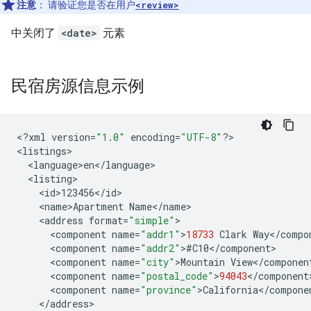
注意
：
请验证您是否在用户
<review>
中关闭了
<date>
元素
民宿房源信息示例
<
?
xml
version
=
"1.0"
encoding
=
"UTF-8"
?
>

<
listings
<
language>en
<
/
language
<
listing
<
id>123456
<
/
id
<
name>Apartment
Name
<
/
name
<
address
format
=
"simple"
<
component
name
=
"addr1"
>
18733
Clark
Way
<
/
compo
<
component
name
=
"addr2"
>
#
C10
<
/
component
<
component
name
=
"city"
>
Mountain
View
<
/
componen
<
component
name
=
"postal_code"
>
94043
<
/
component
<
component
name
=
"province"
>
California
<
/
compone
<
/
address