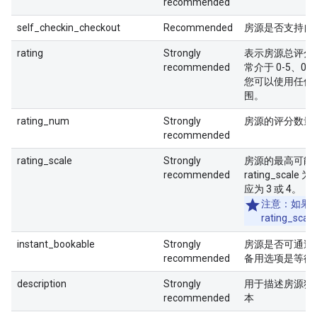
recommended
self_checkin_checkout
Recommended
房源是否支持自
rating
Strongly
表示房源总评分
recommended
常介于 0-5、0-1
您可以使用任何
围。
rating_num
Strongly
房源的评分数量
recommended
rating_scale
Strongly
房源的最高可能
recommended
rating_scale 为 
应为 3 或 4。
注意：如果
rating_scal
instant_bookable
Strongly
房源是否可通过
recommended
备用选项是等待
description
Strongly
用于描述房源独
recommended
本