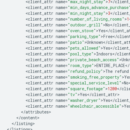
<
client_attr
name
=
"max_night_stay"
>
7
<
/
client
<
client_attr
name
=
"min_days_advance_purchase
<
client_attr
name
=
"min_night_stay"
>
3
<
/
client
<
client_attr
name
=
"number_of_living_rooms"
>
1
<
client_attr
name
=
"outdoor_grill"
>
No
<
/
client
<
client_attr
name
=
"oven_stove"
>
Yes
<
/
client_a
<
client_attr
name
=
"parking_type"
>
Free
<
/
clien
<
client_attr
name
=
"patio"
>
Unknown
<
/
client_at
<
client_attr
name
=
"pets_allowed"
>
Yes
<
/
client
<
client_attr
name
=
"pool_type"
>
Indoors
<
/
clien
<
client_attr
name
=
"private_beach_access"
>
Unk
<
client_attr
name
=
"room_type"
>
ENTIRE_PLACE
<
/
<
client_attr
name
=
"refund_policy"
>
The
refund
<
client_attr
name
=
"smoking_free_property"
>
Ye
<
client_attr
name
=
"special_service_level"
>
No
<
client_attr
name
=
"square_footage"
>
1200
<
/
cli
<
client_attr
name
=
"tv"
>
Yes
<
/
client_attr
<
client_attr
name
=
"washer_dryer"
>
Yes
<
/
client
<
client_attr
name
=
"wheelchair_accessible"
>
Ye
<
/
attributes
<
/
content
<
/
listing
>

<
/
listings
>