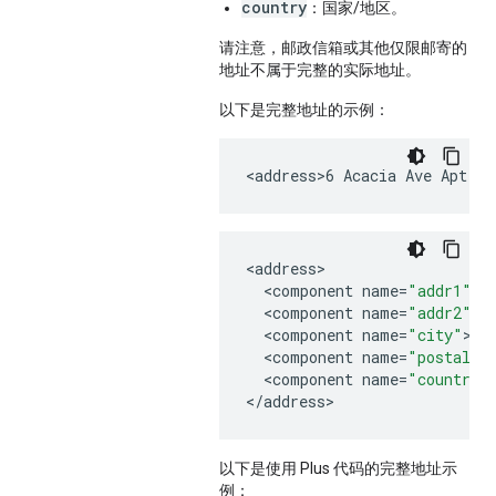
country
：国家/地区。
请注意，邮政信箱或其他仅限邮寄的
地址不属于完整的实际地址。
以下是完整地址的示例：
<
address>6
Acacia
Ave
Apt
.
2
<
address
<
component
name
=
"addr1"
>
6
<
component
name
=
"addr2"
>
A
<
component
name
=
"city"
>
No
<
component
name
=
"postal_c
<
component
name
=
"country"
<
/
address
>
以下是使用 Plus 代码的完整地址示
例：