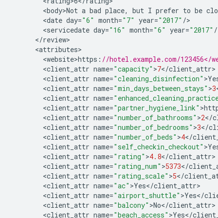
<
rating>6
<
/
rating
<
body>Not
a
bad
place
,
but
I
prefer
to
be
clo
<
date
day
=
"6"
month
=
"7"
year
=
"2017"
/
<
servicedate
day
=
"16"
month
=
"6"
year
=
"2017"
/
<
/
review
<
attributes
<
website>https
:
//hotel.example.com/123456</w
<
client_attr
name
=
"capacity"
>
7
<
/
client_attr
<
client_attr
name
=
"cleaning_disinfection"
>
Ye
<
client_attr
name
=
"min_days_between_stays"
>
3
<
client_attr
name
=
"enhanced_cleaning_practic
<
client_attr
name
=
"partner_hygiene_link"
>
htt
<
client_attr
name
=
"number_of_bathrooms"
>
2
<
/
c
<
client_attr
name
=
"number_of_bedrooms"
>
3
<
/
cl
<
client_attr
name
=
"number_of_beds"
>
4
<
/
client
<
client_attr
name
=
"self_checkin_checkout"
>
Ye
<
client_attr
name
=
"rating"
>
4.8
<
/
client_attr
<
client_attr
name
=
"rating_num"
>
5373
<
/
client_
<
client_attr
name
=
"rating_scale"
>
5
<
/
client_a
<
client_attr
name
=
"ac"
>
Yes
<
/
client_attr
<
client_attr
name
=
"airport_shuttle"
>
Yes
<
/
cli
<
client_attr
name
=
"balcony"
>
No
<
/
client_attr
<
client_attr
name
=
"beach_access"
>
Yes
<
/
client