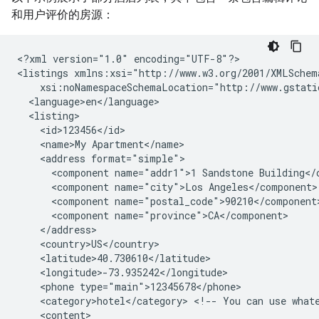
和用户评价的房源：
<?xml
version="1.0"
encoding="UTF-8"?>

<listings
<name>My
<address
<component
name="addr1">1
Sandstone
<component
name="city">Los
<component
<component
<phone
<category>hotel</category>
<!--
You
can
use
what