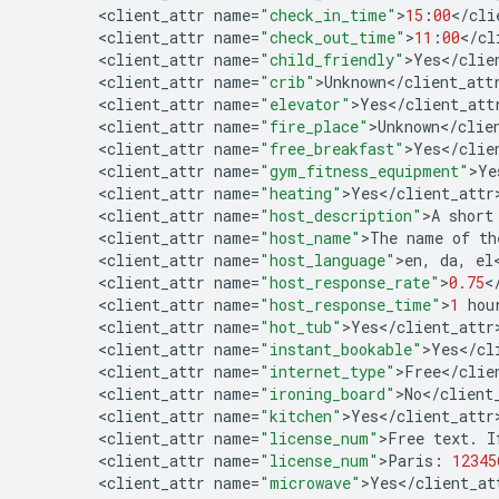
<
client_attr
name
=
"check_in_time"
>
15
:
00
<
/
cli
<
client_attr
name
=
"check_out_time"
>
11
:
00
<
/
cl
<
client_attr
name
=
"child_friendly"
>
Yes
<
/
clie
<
client_attr
name
=
"crib"
>
Unknown
<
/
client_att
<
client_attr
name
=
"elevator"
>
Yes
<
/
client_att
<
client_attr
name
=
"fire_place"
>
Unknown
<
/
clie
<
client_attr
name
=
"free_breakfast"
>
Yes
<
/
clie
<
client_attr
name
=
"gym_fitness_equipment"
>
Ye
<
client_attr
name
=
"heating"
>
Yes
<
/
client_attr
<
client_attr
name
=
"host_description"
>
A
short
<
client_attr
name
=
"host_name"
>
The
name
of
th
<
client_attr
name
=
"host_language"
>
en
,
da
,
el
<
client_attr
name
=
"host_response_rate"
>
0.75
<
<
client_attr
name
=
"host_response_time"
>
1
hou
<
client_attr
name
=
"hot_tub"
>
Yes
<
/
client_attr
<
client_attr
name
=
"instant_bookable"
>
Yes
<
/
cl
<
client_attr
name
=
"internet_type"
>
Free
<
/
clie
<
client_attr
name
=
"ironing_board"
>
No
<
/
client
<
client_attr
name
=
"kitchen"
>
Yes
<
/
client_attr
<
client_attr
name
=
"license_num"
>
Free
text
.
I
<
client_attr
name
=
"license_num"
>
Paris
:
12345
<
client_attr
name
=
"microwave"
>
Yes
<
/
client_at