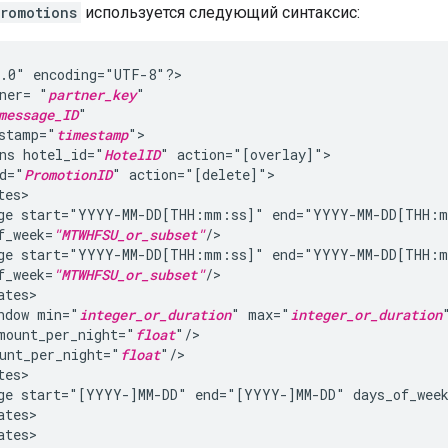
romotions
используется следующий синтаксис:
1.0"
encoding="UTF-8"?>

ner=
"
partner_key
message_ID
stamp="
timestamp
ns
hotel_id="
HotelID
"
d="
PromotionID
"
ge
start="YYYY-MM-DD[THH:mm:ss]"
f_week=
"MTWHFSU_or_subset"
ge
start="YYYY-MM-DD[THH:mm:ss]"
f_week=
"MTWHFSU_or_subset"
ndow
min="
integer_or_duration
"
max="
integer_or_duration
mount_per_night="
float
unt_per_night="
float
ge
start="[YYYY-]MM-DD"
end="[YYYY-]MM-DD"
days_of_wee