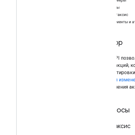
Примеры
Дополнительный гостевой сбор
Ответы
Ценообразование и номерной фонд
Синтаксис
(транзакции)
Элементы и а
Правила оценки
Сообщения запросов и подсказок
Форматы даты
/
времени
Обзор
Коды стран
Этот API позв
набор акций, 
корректировки
API для измен
применения ак
Запросы
Синтаксис