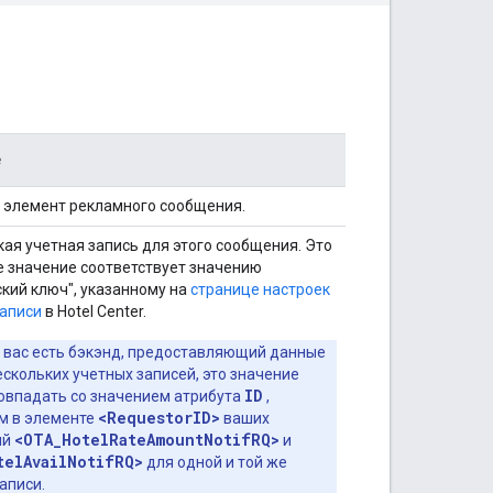
е
 элемент рекламного сообщения.
ая учетная запись для этого сообщения. Это
е значение соответствует значению
кий ключ", указанному на
странице настроек
записи
в Hotel Center.
у вас есть бэкэнд, предоставляющий данные
ескольких учетных записей, это значение
ID
овпадать со значением атрибута
,
<RequestorID>
м в элементе
ваших
<OTA_HotelRateAmountNotifRQ>
ий
и
telAvailNotifRQ>
для одной и той же
аписи.