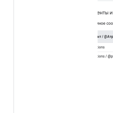
Элементы и
Рекламное соо
Элемент / @Ат
Promotions
Promotions / @p