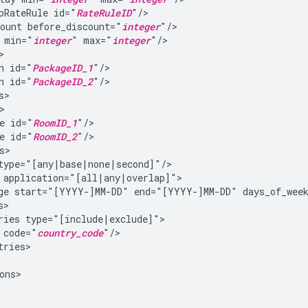
pRateRule
id="
RateRuleID
ount
before_discount="
integer
min="
integer
"
max="
integer
n
id="
PackageID_1
n
id="
PackageID_2
e
id="
RoomID_1
e
id="
RoomID_2
ge
start="[YYYY-]MM-DD"
end="[YYYY-]MM-DD"
days_of_wee
ries
code="
country_code
ons>
