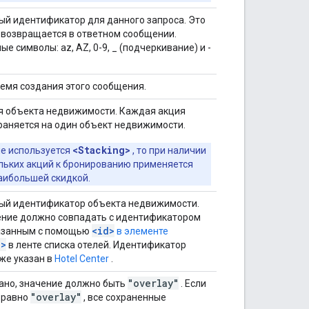
ый идентификатор для данного запроса. Это
 возвращается в ответном сообщении.
е символы: az, AZ, 0-9, _ (подчеркивание) и -
ремя создания этого сообщения.
я объекта недвижимости. Каждая акция
раняется на один объект недвижимости.
<Stacking>
не используется
, то при наличии
льких акций к бронированию применяется
наибольшей скидкой.
ый идентификатор объекта недвижимости.
ение должно совпадать с идентификатором
<id>
казанным с помощью
в элементе
g>
в ленте списка отелей. Идентификатор
же указан в
Hotel Center
.
"overlay"
зано, значение должно быть
. Если
"overlay"
 равно
, все сохраненные