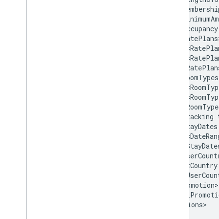
<Membershi
<MinimumAm
<Occupancy
<RatePla
<RatePla
<RoomTyp
<RoomTyp
<Stacking
<StayDates
<DateRan
<UserCount
<Country
</HotelPromoti