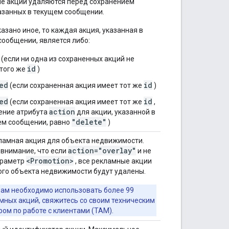
е акции удаляются перед сохранением
казанных в текущем сообщении.
казано иное, то каждая акция, указанная в
сообщении, является либо:
(если ни одна из сохраненных акций не
id
 того же
)
ed
id
(если сохраненная акция имеет тот же
)
ed
id
(если сохраненная акция имеет тот же
,
action
ение атрибута
для акции, указанной в
"delete"
ем сообщении, равно
)
ламная акция для объекта недвижимости.
action="overlay"
 внимание, что если
и не
<Promotion>
араметр
, все рекламные акции
ого объекта недвижимости будут удалены.
вам необходимо использовать более 99
мных акций, свяжитесь со своим техническим
ом по работе с клиентами (TAM).