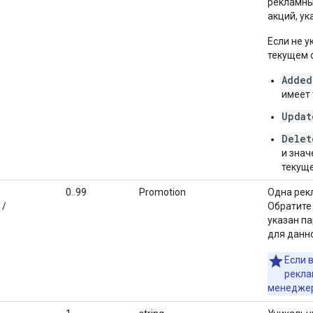
рекламны
акций, у
Если не у
текущем 
Added
имеет
Updat
Delet
и знач
текущ
0..99
Promotion
Одна рек
 /
Обратите
указан п
для данн
Если 
рекла
менеджер