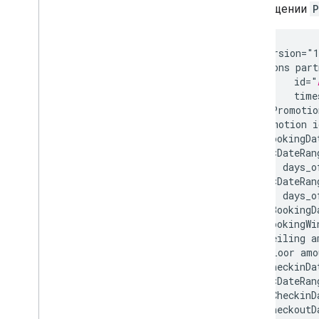
В сообщении
P
<?xml
version="
<Promotions
part
id="
time
<HotelPromotio
<Promotion
i
<DateRan
days_o
<DateRan
days_o
<BookingWi
<Ceiling
a
<Floor
amo
<DateRan