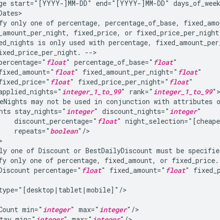
ge
start="[YYYY-]MM-DD"
end="[YYYY-]MM-DD"
days_of_wee
fy
only
one
of
percentage,
percentage_of_base,
_amount_per_night,
fixed_price,
or
ed_nights
is
only
used
with
percentage,
ixed_price_per_night.
percentage="
float
"
percentage_of_base="
float
fixed_amount="
float
"
fixed_amount_per_night="
float
fixed_price="
float
"
fixed_price_per_night="
float
applied_nights="
integer_1_to_99
"
rank="
integer_1_to_99
eNights
may
not
be
used
in
conjunction
with
attributes
hts
stay_nights="
integer
"
discount_nights="
integer
discount_percentage="
float
"
repeats="
boolean
ly
one
of
Discount
or
BestDailyDiscount
must
be
fy
only
one
of
percentage,
fixed_amount,
or
fixed_price.
Discount
percentage="
float
"
fixed_amount="
float
"
fixed_
Count
min="
integer
"
max="
integer
tay
min="
integer
"
max="
integer