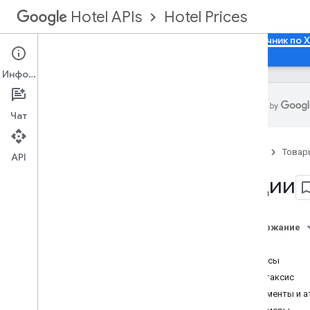
Hotel Prices
Hotel APIs
Руководства
Документация по API
Справочник по 
Информация
Чат
Список отелей
Главная
Товар
Доступность
,
тарифы и запасы (ARI)
API
Обзор
Акции
Транзакция (данные о
собственности)
OTA
_
Hotel
Rate
Amount
Notif
RQ
Содержание
OTA
_
Hotel
Avail
Notif
RQ
Обзор
OTA
_
Hotel
Inv
Count
Notif
RQ
Запросы
Tax
Fee
Info
Синтаксис
Акции
Элементы и а
ОценитьМодификации