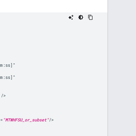
k=
"MTWHFSU_or_subset"