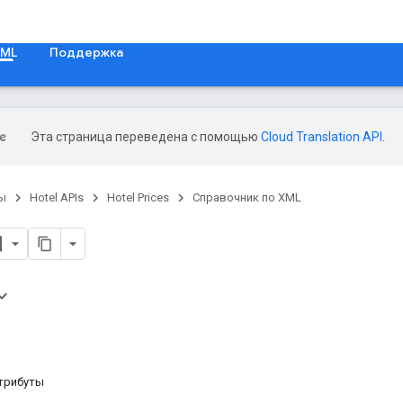
XML
Поддержка
Эта страница переведена с помощью
Cloud Translation API
.
ы
Hotel APIs
Hotel Prices
Справочник по XML
трибуты