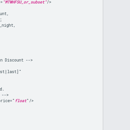
k=
"MTWHFSU_or_subset"
on
Discount
price="
float