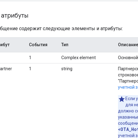
 атрибуты
бщение содержит следующие элементы и атрибуты:
рибут
События
Тип
Описани
1
Complex element
Основной
artner
1
string
Партнерск
строково
"Партнерс
учетной 
Если 
для н
должно с
указанны
сообщен
<OTA_Ho
учетной з