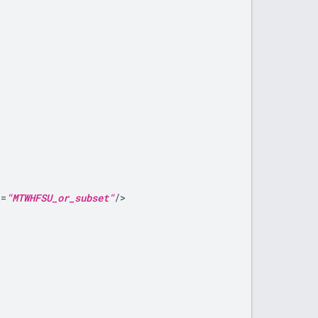
k=
"MTWHFSU_or_subset"