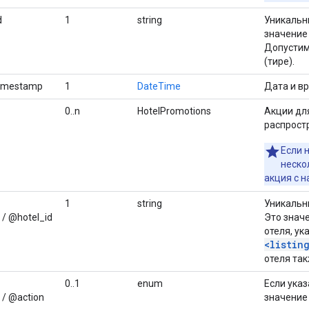
d
1
string
Уникальн
значение
Допустимы
(тире).
timestamp
1
DateTime
Дата и в
0..n
HotelPromotions
Акции дл
распрост
Если 
неско
акция с 
1
string
Уникальн
 / @hotel_id
Это знач
отеля, у
<listin
отеля так
0..1
enum
Если ука
 / @action
значение