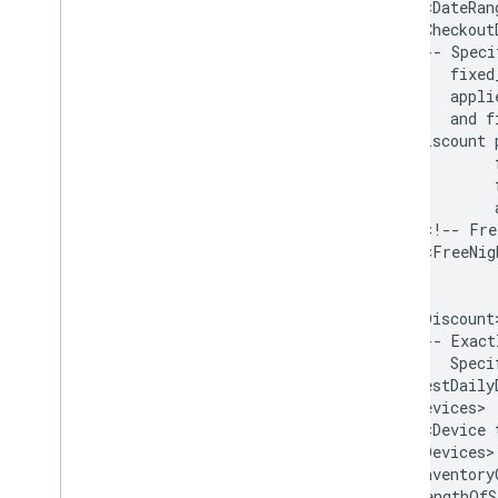
<DateRan
<!--
Speci
fixed
appli
and
f
<Discount
<!--
Fre
<FreeNig
<!--
Exact
Speci
<BestDaily
<Device
<Inventory
<LengthOfS