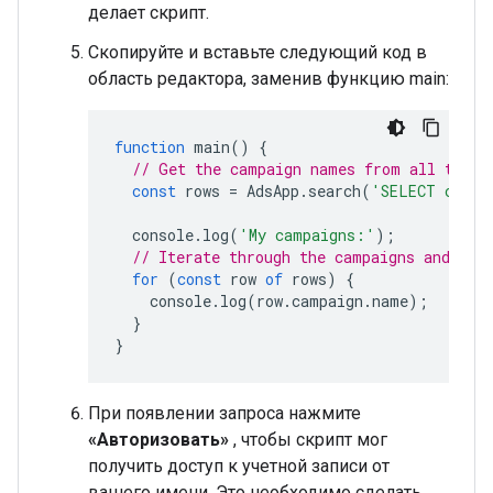
делает скрипт.
Скопируйте и вставьте следующий код в
область редактора, заменив функцию main:
function
main
()
{
// Get the campaign names from all the c
const
rows
=
AdsApp
.
search
(
'SELECT campa
console
.
log
(
'My campaigns:'
);
// Iterate through the campaigns and pri
for
(
const
row
of
rows
)
{
console
.
log
(
row
.
campaign
.
name
);
}
}
При появлении запроса нажмите
«Авторизовать»
, чтобы скрипт мог
получить доступ к учетной записи от
вашего имени. Это необходимо сделать