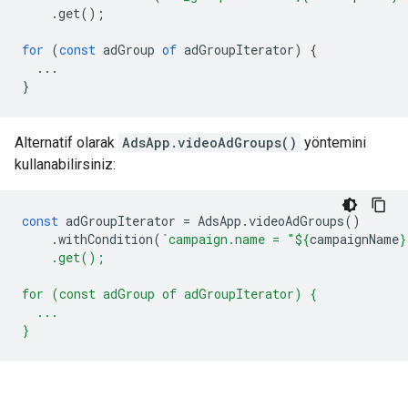
.
get
();
for
(
const
adGroup
of
adGroupIterator
)
{
...
}
Alternatif olarak
AdsApp.videoAdGroups()
yöntemini
kullanabilirsiniz:
const
adGroupIterator
=
AdsApp
.
videoAdGroups
()
.
withCondition
(
`campaign.name = "
${
campaignName
}
    .get();
for (const adGroup of adGroupIterator) {
  ...
}