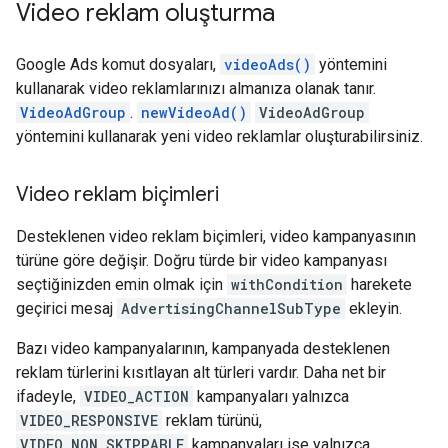
Video reklam oluşturma
Google Ads komut dosyaları,
videoAds()
yöntemini
kullanarak video reklamlarınızı almanıza olanak tanır.
VideoAdGroup
.
newVideoAd()
VideoAdGroup
yöntemini kullanarak yeni video reklamlar oluşturabilirsiniz.
Video reklam biçimleri
Desteklenen video reklam biçimleri, video kampanyasının
türüne göre değişir. Doğru türde bir video kampanyası
seçtiğinizden emin olmak için
withCondition
harekete
geçirici mesaj
AdvertisingChannelSubType
ekleyin.
Bazı video kampanyalarının, kampanyada desteklenen
reklam türlerini kısıtlayan alt türleri vardır. Daha net bir
ifadeyle,
VIDEO_ACTION
kampanyaları yalnızca
VIDEO_RESPONSIVE
reklam türünü,
VIDEO_NON_SKIPPABLE
kampanyaları ise yalnızca