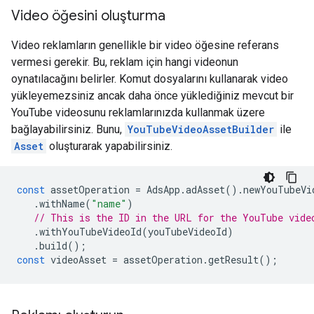
Video öğesini oluşturma
Video reklamların genellikle bir video öğesine referans
vermesi gerekir. Bu, reklam için hangi videonun
oynatılacağını belirler. Komut dosyalarını kullanarak video
yükleyemezsiniz ancak daha önce yüklediğiniz mevcut bir
YouTube videosunu reklamlarınızda kullanmak üzere
bağlayabilirsiniz. Bunu,
YouTubeVideoAssetBuilder
ile
Asset
oluşturarak yapabilirsiniz.
const
assetOperation
=
AdsApp
.
adAsset
().
newYouTubeVi
.
withName
(
"name"
)
// This is the ID in the URL for the YouTube vide
.
withYouTubeVideoId
(
youTubeVideoId
)
.
build
();
const
videoAsset
=
assetOperation
.
getResult
();