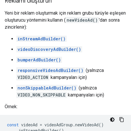
Reklamı oluşturun
Yeni bir reklam oluşturmak için reklam grubu türüyle eşleşen
oluşturucu yöntemini kullanın (
newVideoAd()
'dan sonra
zincirlenir):
inStreamAdBuilder()
videoDiscoveryAdBuilder()
bumperAdBuilder()
responsiveVideoAdBuilder()
(yalnızca
VIDEO_ACTION
kampanyaları için)
nonSkippableAdBuilder()
(yalnızca
VIDEO_NON_SKIPPABLE
kampanyaları için)
Örnek:
const
videoAd
=
videoAdGroup
.
newVideoAd
()
.
inStreamAdBuilder
()