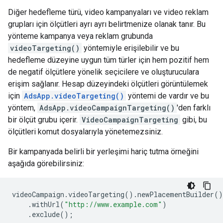
Diğer hedefleme türü, video kampanyaları ve video reklam
grupları için ölçütleri ayrı ayrı belirtmenize olanak tanır. Bu
yönteme kampanya veya reklam grubunda
videoTargeting()
yöntemiyle erişilebilir ve bu
hedefleme düzeyine uygun tüm türler için hem pozitif hem
de negatif ölçütlere yönelik seçicilere ve oluşturuculara
erişim sağlanır. Hesap düzeyindeki ölçütleri görüntülemek
için
AdsApp.videoTargeting()
yöntemi de vardır ve bu
yöntem,
AdsApp.videoCampaignTargeting()
'den farklı
bir ölçüt grubu içerir.
VideoCampaignTargeting
gibi, bu
ölçütleri komut dosyalarıyla yönetemezsiniz.
Bir kampanyada belirli bir yerleşimi hariç tutma örneğini
aşağıda görebilirsiniz:
videoCampaign
.
videoTargeting
().
newPlacementBuilder
()
.
withUrl
(
"http://www.example.com"
)
.
exclude
();