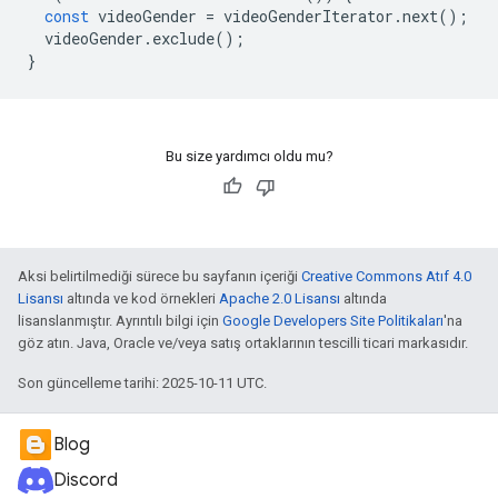
const
videoGender
=
videoGenderIterator
.
next
();
videoGender
.
exclude
();
}
Bu size yardımcı oldu mu?
Aksi belirtilmediği sürece bu sayfanın içeriği
Creative Commons Atıf 4.0
Lisansı
altında ve kod örnekleri
Apache 2.0 Lisansı
altında
lisanslanmıştır. Ayrıntılı bilgi için
Google Developers Site Politikaları
'na
göz atın. Java, Oracle ve/veya satış ortaklarının tescilli ticari markasıdır.
Son güncelleme tarihi: 2025-10-11 UTC.
Blog
Discord