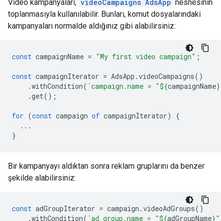
Video kampanyaları,
videoCampaigns
AdsApp
nesnesinin
toplanmasıyla kullanılabilir. Bunları, komut dosyalarındaki
kampanyaları normalde aldığınız gibi alabilirsiniz:
const
campaignName
=
"My first video campaign"
;
const
campaignIterator
=
AdsApp
.
videoCampaigns
()
.
withCondition
(
`campaign.name = "
${
campaignName
}
.
get
();
for
(
const
campaign
of
campaignIterator
)
{
...
}
Bir kampanyayı aldıktan sonra reklam gruplarını da benzer
şekilde alabilirsiniz:
const
adGroupIterator
=
campaign
.
videoAdGroups
()
.
withCondition
(
`ad_group.name = "
${
adGroupName
}
"