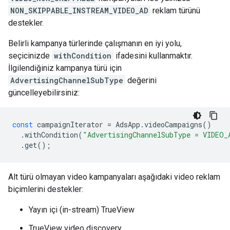
NON_SKIPPABLE_INSTREAM_VIDEO_AD
reklam türünü
destekler.
Belirli kampanya türlerinde çalışmanın en iyi yolu,
seçicinizde
withCondition
ifadesini kullanmaktır.
İlgilendiğiniz kampanya türü için
AdvertisingChannelSubType
değerini
güncelleyebilirsiniz:
const
campaignIterator
=
AdsApp
.
videoCampaigns
()
.
withCondition
(
"AdvertisingChannelSubType = VIDEO_
.
get
();
Alt türü olmayan video kampanyaları aşağıdaki video reklam
biçimlerini destekler:
Yayın içi (in-stream) TrueView
TrueView video discovery