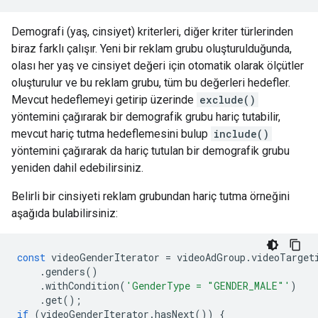
Demografi (yaş, cinsiyet) kriterleri, diğer kriter türlerinden
biraz farklı çalışır. Yeni bir reklam grubu oluşturulduğunda,
olası her yaş ve cinsiyet değeri için otomatik olarak ölçütler
oluşturulur ve bu reklam grubu, tüm bu değerleri hedefler.
Mevcut hedeflemeyi getirip üzerinde
exclude()
yöntemini çağırarak bir demografik grubu hariç tutabilir,
mevcut hariç tutma hedeflemesini bulup
include()
yöntemini çağırarak da hariç tutulan bir demografik grubu
yeniden dahil edebilirsiniz.
Belirli bir cinsiyeti reklam grubundan hariç tutma örneğini
aşağıda bulabilirsiniz:
const
videoGenderIterator
=
videoAdGroup
.
videoTarget
.
genders
()
.
withCondition
(
'GenderType = "GENDER_MALE"'
)
.
get
();
if
(
videoGenderIterator
.
hasNext
())
{