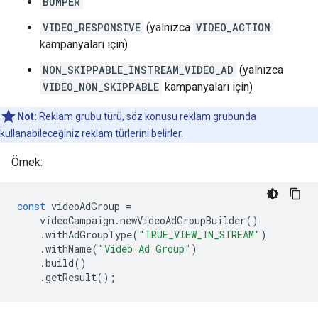
BUMPER
VIDEO_RESPONSIVE
(yalnızca
VIDEO_ACTION
kampanyaları için)
NON_SKIPPABLE_INSTREAM_VIDEO_AD
(yalnızca
VIDEO_NON_SKIPPABLE
kampanyaları için)
Not:
Reklam grubu türü, söz konusu reklam grubunda
kullanabileceğiniz reklam türlerini belirler.
Örnek:
const
videoAdGroup
=
videoCampaign
.
newVideoAdGroupBuilder
()
.
withAdGroupType
(
"TRUE_VIEW_IN_STREAM"
)
.
withName
(
"Video Ad Group"
)
.
build
()
.
getResult
();