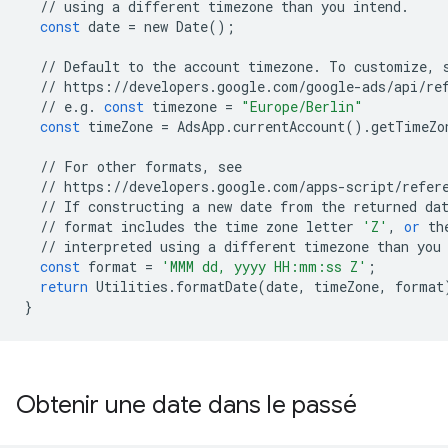
//
using
a
different
timezone
than
you
intend
.
const
date
=
new
Date
();
//
Default
to
the
account
timezone
.
To
customize
,
//
https
:
//
developers
.
google
.
com
/
google
-
ads
/
api
/
re
//
e
.
g
.
const
timezone
=
"Europe/Berlin"
const
timeZone
=
AdsApp
.
currentAccount
()
.
getTimeZo
//
For
other
formats
,
see
//
https
:
//
developers
.
google
.
com
/
apps
-
script
/
refer
//
If
constructing
a
new
date
from
the
returned
da
//
format
includes
the
time
zone
letter
'Z'
,
or
th
//
interpreted
using
a
different
timezone
than
you
const
format
=
'MMM dd, yyyy HH:mm:ss Z'
;
return
Utilities
.
formatDate
(
date
,
timeZone
,
format
}
Obtenir une date dans le passé