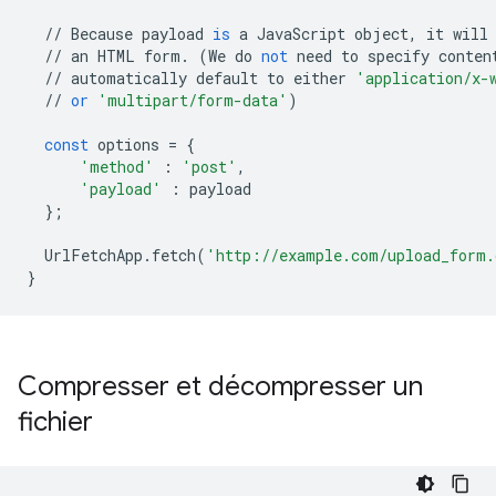
//
Because
payload
is
a
JavaScript
object
,
it
will
//
an
HTML
form
.
(
We
do
not
need
to
specify
conten
//
automatically
default
to
either
'application/x-
//
or
'multipart/form-data'
)
const
options
=
{
'method'
:
'post'
,
'payload'
:
payload
};
UrlFetchApp
.
fetch
(
'http://example.com/upload_form.
}
Compresser et décompresser un
fichier