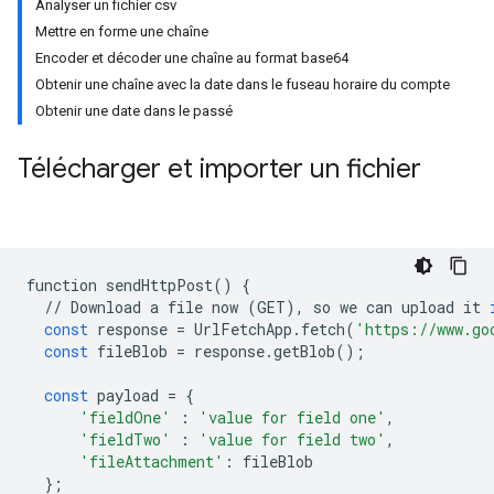
Analyser un fichier csv
Mettre en forme une chaîne
Encoder et décoder une chaîne au format base64
Obtenir une chaîne avec la date dans le fuseau horaire du compte
Obtenir une date dans le passé
Télécharger et importer un fichier
function
sendHttpPost
()
{
//
Download
a
file
now
(
GET
),
so
we
can
upload
it
const
response
=
UrlFetchApp
.
fetch
(
'https://www.go
const
fileBlob
=
response
.
getBlob
();
const
payload
=
{
'fieldOne'
:
'value for field one'
,
'fieldTwo'
:
'value for field two'
,
'fileAttachment'
:
fileBlob
};