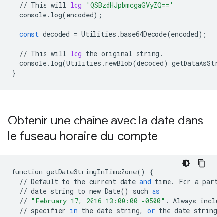
//
This
will
log
'QSBzdHJpbmcgaGVyZQ=='
console
.
log
(
encoded
);
const
decoded
=
Utilities
.
base64Decode
(
encoded
);
//
This
will
log
the
original
string
.
console
.
log
(
Utilities
.
newBlob
(
decoded
)
.
getDataAsSt
}
Obtenir une chaîne avec la date dans
le fuseau horaire du compte
function
getDateStringInTimeZone
()
{
//
Default
to
the
current
date
and
time
.
For
a
par
//
date
string
to
new
Date
()
such
as
//
"February 17, 2016 13:00:00 -0500"
.
Always
incl
//
specifier
in
the
date
string
,
or
the
date
string