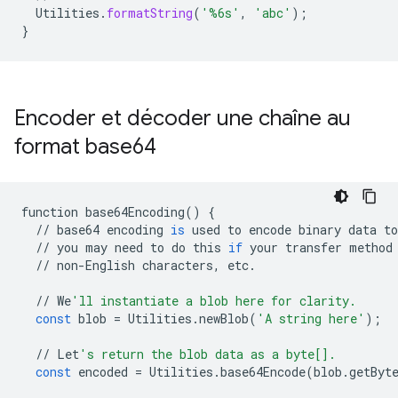
Utilities
.
formatString
(
'%6s'
,
'abc'
);
}
Encoder et décoder une chaîne au
format base64
function
base64Encoding
()
{
//
base64
encoding
is
used
to
encode
binary
data
to
//
you
may
need
to
do
this
if
your
transfer
method
//
non
-
English
characters
,
etc
.
//
We
'll instantiate a blob here for clarity.
const
blob
=
Utilities
.
newBlob
(
'A string here'
);
//
Let
's return the blob data as a byte[].
const
encoded
=
Utilities
.
base64Encode
(
blob
.
getByt