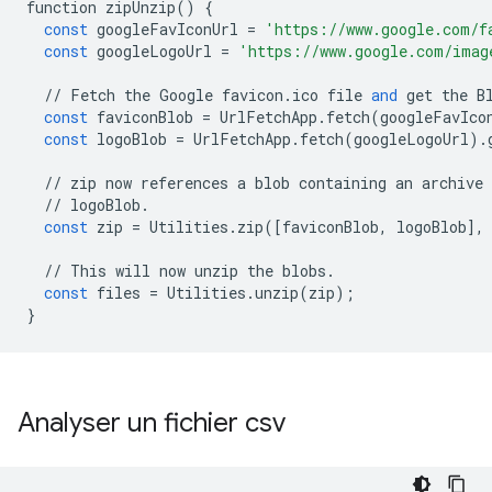
function
zipUnzip
()
{
const
googleFavIconUrl
=
'https://www.google.com/f
const
googleLogoUrl
=
'https://www.google.com/imag
//
Fetch
the
Google
favicon
.
ico
file
and
get
the
B
const
faviconBlob
=
UrlFetchApp
.
fetch
(
googleFavIco
const
logoBlob
=
UrlFetchApp
.
fetch
(
googleLogoUrl
)
.
//
zip
now
references
a
blob
containing
an
archive
//
logoBlob
.
const
zip
=
Utilities
.
zip
([
faviconBlob
,
logoBlob
],
//
This
will
now
unzip
the
blobs
.
const
files
=
Utilities
.
unzip
(
zip
);
}
Analyser un fichier csv