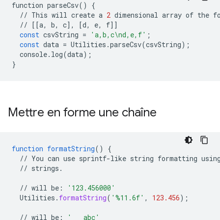
function
parseCsv
()
{
//
This
will
create
a
2
dimensional
array
of
the
f
//
[[
a
,
b
,
c
],
[
d
,
e
,
f
]]
const
csvString
=
'a,b,c
\n
d,e,f'
;
const
data
=
Utilities
.
parseCsv
(
csvString
);
console
.
log
(
data
);
}
Mettre en forme une chaîne
function
formatString
()
{
//
You
can
use
sprintf-like
string
formatting
usin
//
strings.
//
will
be
:
'123.456000'
Utilities
.
formatString
(
'%11.6f'
,
123.456
);
//
will
be
:
'   abc'