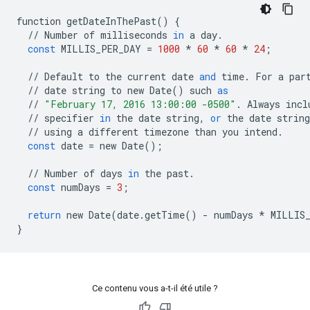
function
getDateInThePast
()
{
//
Number
of
milliseconds
in
a
day
.
const
MILLIS_PER_DAY
=
1000
*
60
*
60
*
24
;
//
Default
to
the
current
date
and
time
.
For
a
par
//
date
string
to
new
Date
()
such
as
//
"February 17, 2016 13:00:00 -0500"
.
Always
incl
//
specifier
in
the
date
string
,
or
the
date
string
//
using
a
different
timezone
than
you
intend
.
const
date
=
new
Date
();
//
Number
of
days
in
the
past
.
const
numDays
=
3
;
return
new
Date
(
date
.
getTime
()
-
numDays
*
MILLIS
}
Ce contenu vous a-t-il été utile ?