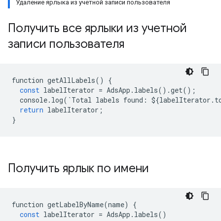
Удаление ярлыка из учетной записи пользователя
Получить все ярлыки из учетной
записи пользователя
function
getAllLabels
()
{
const
labelIterator
=
AdsApp
.
labels
()
.
get
();
console
.
log
(
`
Total
labels
found
:
$
{
labelIterator
.
t
return
labelIterator
;
}
Получить ярлык по имени
function
getLabelByName
(
name
)
{
const
labelIterator
=
AdsApp
.
labels
()