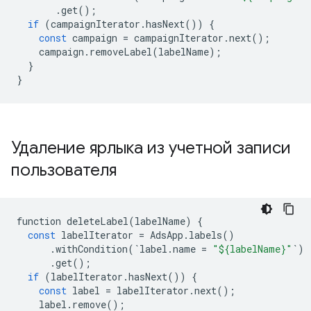
.
get
();
if
(
campaignIterator
.
hasNext
())
{
const
campaign
=
campaignIterator
.
next
();
campaign
.
removeLabel
(
labelName
);
}
}
Удаление ярлыка из учетной записи
пользователя
function
deleteLabel
(
labelName
)
{
const
labelIterator
=
AdsApp
.
labels
()
.
withCondition
(
`
label
.
name
=
"${labelName}"
`
)
.
get
();
if
(
labelIterator
.
hasNext
())
{
const
label
=
labelIterator
.
next
();
label
.
remove
();