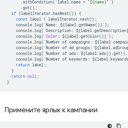
.
withCondition
(
`
label
.
name
=
"${name}"
`
)
.
get
();
if
(
labelIterator
.
hasNext
())
{
const
label
=
labelIterator
.
next
();
console
.
log
(
`
Name
:
$
{
label
.
getName
()}
`
);
console
.
log
(
`
Description
:
$
{
label
.
getDescription
console
.
log
(
`
Color
:
$
{
label
.
getColor
()}
`
);
console
.
log
(
`
Number
of
campaigns
:
$
{
label
.
campai
console
.
log
(
`
Number
of
ad
groups
:
$
{
label
.
adGrou
console
.
log
(
`
Number
of
ads
:
$
{
label
.
ads
()
.
get
()
.
console
.
log
(
`
Number
of
keywords
:
$
{
label
.
keyword
return
label
;
}
return
null
;
}
Примените ярлык к кампании