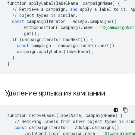
function
applyLabel
(
labelName
,
campaignName
)
{
//
Retrieve
a
campaign
,
and
apply
a
label
to
it
.
A
//
object
types
is
similar
.
const
campaignIterator
=
AdsApp
.
campaigns
()
.
withCondition
(
`
campaign
.
name
=
"${campaignNam
.
get
();
if
(
campaignIterator
.
hasNext
())
{
const
campaign
=
campaignIterator
.
next
();
campaign
.
applyLabel
(
labelName
);
}
}
Удаление ярлыка из кампании
function
removeLabel
(
labelName
,
campaignName
)
{
//
Removing
labels
from
other
object
types
is
sim
const
campaignIterator
=
AdsApp
.
campaigns
()
.
withCondition
(
`
campaign
.
name
=
"${campaignNa