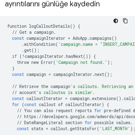
ayrıntılarını günlüğe kaydedin
function
logCalloutDetails
()
{
//
Get
a
campaign
.
const
campaignIterator
=
AdsApp
.
campaigns
()
.
withCondition
(
'campaign.name = "INSERT_CAMPAI
.
get
();
if
(
!
campaignIterator
.
hasNext
())
{
throw
new
Error
(
'Campaign not found.'
);
}
const
campaign
=
campaignIterator
.
next
();
//
Retrieve
the
campaign
's callouts. Retrieving an
//
account
's calloutss is similar.
const
calloutIterator
=
campaign
.
extensions
()
.
call
for
(
const
callout
of
calloutIterator
)
{
//
You
can
also
request
reports
for
pre
-
defined
//
https
:
//
developers
.
google
.
com
/
adwords
/
api
/
doc
//
DateRangeLiteral
section
for
possible
values
.
const
stats
=
callout
.
getStatsFor
(
'LAST_MONTH'
)