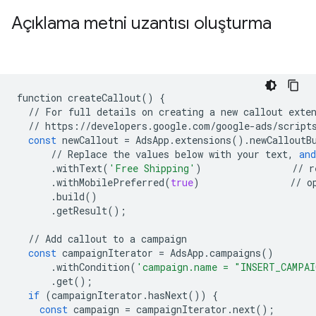
Açıklama metni uzantısı oluşturma
function
createCallout
()
{
//
For
full
details
on
creating
a
new
callout
exte
//
https
:
//
developers
.
google
.
com
/
google
-
ads
/
script
const
newCallout
=
AdsApp
.
extensions
()
.
newCalloutB
//
Replace
the
values
below
with
your
text
,
and
.
withText
(
'Free Shipping'
)
//
r
.
withMobilePreferred
(
true
)
//
o
.
build
()
.
getResult
();
//
Add
callout
to
a
campaign
const
campaignIterator
=
AdsApp
.
campaigns
()
.
withCondition
(
'campaign.name = "INSERT_CAMPAI
.
get
();
if
(
campaignIterator
.
hasNext
())
{
const
campaign
=
campaignIterator
.
next
();