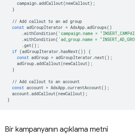
campaign
.
addCallout
(
newCallout
);
}
//
Add
callout
to
an
ad
group
const
adGroupIterator
=
AdsApp
.
adGroups
()
.
withCondition
(
'campaign.name = "INSERT_CAMPAI
.
withCondition
(
'ad_group.name = "INSERT_AD_GRO
.
get
();
if
(
adGroupIterator
.
hasNext
())
{
const
adGroup
=
adGroupIterator
.
next
();
adGroup
.
addCallout
(
newCallout
);
}
//
Add
callout
to
an
account
const
account
=
AdsApp
.
currentAccount
();
account
.
addCallout
(
newCallout
);
}
Bir kampanyanın açıklama metni