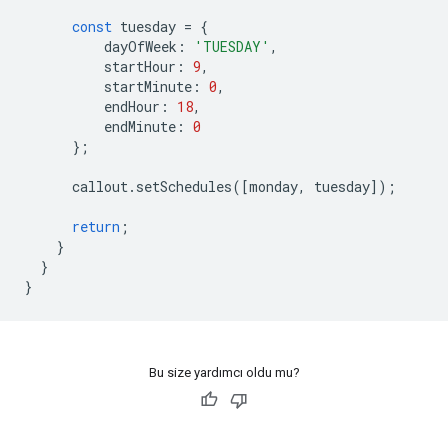
const
tuesday
=
{
dayOfWeek
:
'TUESDAY'
,
startHour
:
9
,
startMinute
:
0
,
endHour
:
18
,
endMinute
:
0
};
callout
.
setSchedules
([
monday
,
tuesday
]);
return
;
}
}
}
Bu size yardımcı oldu mu?