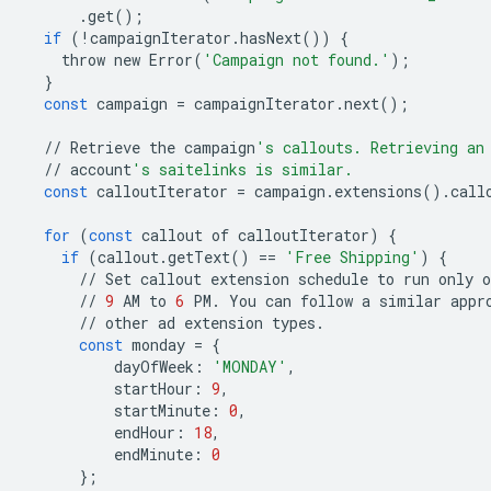
.
get
();
if
(
!
campaignIterator
.
hasNext
())
{
throw
new
Error
(
'Campaign not found.'
);
}
const
campaign
=
campaignIterator
.
next
();
//
Retrieve
the
campaign
's callouts. Retrieving an
//
account
's saitelinks is similar.
const
calloutIterator
=
campaign
.
extensions
()
.
call
for
(
const
callout
of
calloutIterator
)
{
if
(
callout
.
getText
()
==
'Free Shipping'
)
{
//
Set
callout
extension
schedule
to
run
only
o
//
9
AM
to
6
PM
.
You
can
follow
a
similar
appr
//
other
ad
extension
types
.
const
monday
=
{
dayOfWeek
:
'MONDAY'
,
startHour
:
9
,
startMinute
:
0
,
endHour
:
18
,
endMinute
:
0
};