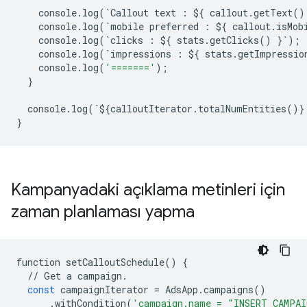
console
.
log
(
`
Callout
text
:
$
{
callout
.
getText
()
console
.
log
(
`
mobile
preferred
:
$
{
callout
.
isMob
console
.
log
(
`
clicks
:
$
{
stats
.
getClicks
()
}
`
);
console
.
log
(
`
impressions
:
$
{
stats
.
getImpressio
console
.
log
(
'======='
);
}
console
.
log
(
`
$
{
calloutIterator
.
totalNumEntities
()}
}
Kampanyadaki açıklama metinleri için
zaman planlaması yapma
function
setCalloutSchedule
()
{
//
Get
a
campaign
.
const
campaignIterator
=
AdsApp
.
campaigns
()
.
withCondition
(
'campaign.name = "INSERT_CAMPAI