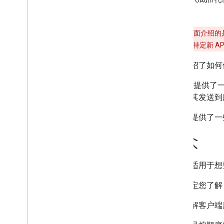
使用 OAuth
Protocol 参考
共同元素
警告
：本页面介绍的是 G
协议版本 1
.
0
API。如需了解特定新 A
协议基础知识
本文介绍了如何使用 
Protocol 参考
共同元素
Google 提
求、将其发送到
身份验证
本文档提供了一些
概览
Client
Login
观众
OAuth
Auth
Sub 概览
本文档适用于想要编
Java
Script 中的 Auth
Sub
在 Action 中使用 Auth
Sub
本文假定您了
其他主题
如需了解客户端
使用 JS 客户端库