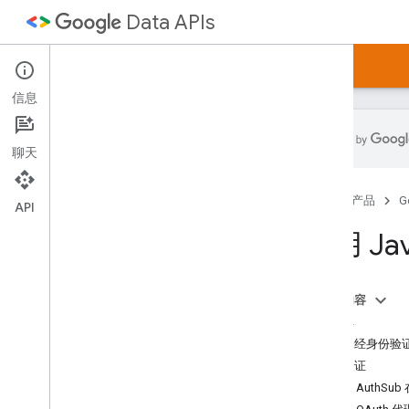
Data APIs
首页
指南
示例
文章
信息
聊天
Google Data API
首页
产品
G
API 目录
API
客户端库下载
使用 Ja
Google 数据协议
开发人员指南
本页内容
JSON 替代类型
加载库
批处理
请求未经身份验证的
身份验证
协议版本 2
.
0
使用 AuthSu
协议基础知识