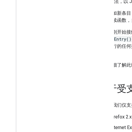
get
方法，以 J
如需添加新条目
提供延续函数，
如果您刚开始接触
insertEntry()
数据执行的任何
用。
如需详细了解此
关于受
目前，我们仅支持
Firefox 2.
Internet E