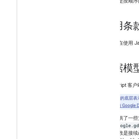
本文档是按顺序
可续传上传
使用条
您同意在使用 Ja
数据模
JavaScript
注意
：数据的底层表示
参阅
将 JSON 与 Google
该库提供了一些
如，
google.gd
一个参数是接续