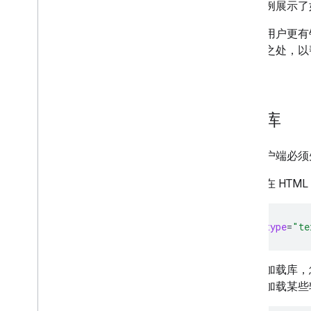
以下示例展示了如何
为了让用户更有针
的不同之处，以
文档。
加载库
您的客户端必须
首先，在 HTM
<script
type
=
"te
通过预加载库，您
器中预加载某些