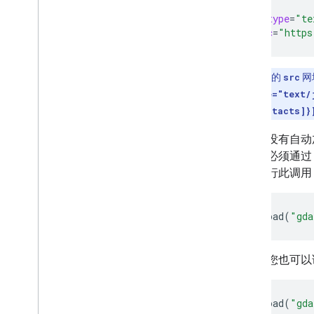
<script
type
=
"te
src
=
"https
注意
：脚本的
src
网
<script type="text/
[blogger,contacts]}
如果您没有自动加载
端库。必须通过 
件）进行此调用
google
.
load
(
"gda
或者，您也可以请
google
.
load
(
"gda