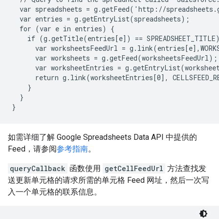
  var spreadsheets = g.getFeed('http://spreadsheets.g
  var entries = g.getEntryList(spreadsheets);

  for (var e in entries) {

    if (g.getTitle(entries[e]) == SPREADSHEET_TITLE)
      var worksheetsFeedUrl = g.link(entries[e],WORKS
      var worksheets = g.getFeed(worksheetsFeedUrl);

      var worksheetEntries = g.getEntryList(worksheet
      return g.link(worksheetEntries[0], CELLSFEED_RE
    }

  }

如需详细了解 Google Spreadsheets Data API 中提供的
Feed，请参阅
参考指南
。
queryCallback
函数使用
getCellFeedUrl
方法查找发
送更新单元格的请求所需的单元格 Feed 网址，然后一次写
入一个单元格的联系信息。