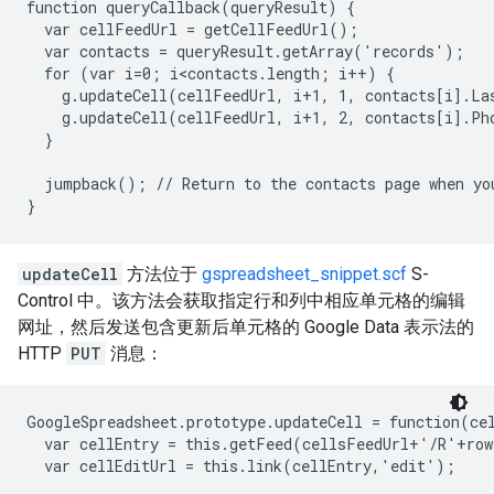
function queryCallback(queryResult) {

  var cellFeedUrl = getCellFeedUrl();

  var contacts = queryResult.getArray('records');

  for (var i=0; i<contacts.length; i++) {

    g.updateCell(cellFeedUrl, i+1, 1, contacts[i].La
    g.updateCell(cellFeedUrl, i+1, 2, contacts[i].Pho
  }

  jumpback(); // Return to the contacts page when you
updateCell
方法位于
gspreadsheet_snippet.scf
S-
Control 中。该方法会获取指定行和列中相应单元格的编辑
网址，然后发送包含更新后单元格的 Google Data 表示法的
HTTP
PUT
消息：
GoogleSpreadsheet.prototype.updateCell = function(cel
  var cellEntry = this.getFeed(cellsFeedUrl+'/R'+row
  var cellEditUrl = this.link(cellEntry,'edit');
