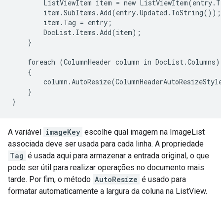
        ListViewItem item = new ListViewItem(entry.T
        item.SubItems.Add(entry.Updated.ToString());

        item.Tag = entry;

        DocList.Items.Add(item); 

    }

    foreach (ColumnHeader column in DocList.Columns)

    {

        column.AutoResize(ColumnHeaderAutoResizeStyle
    }

}
A variável
imageKey
escolhe qual imagem na ImageList
associada deve ser usada para cada linha. A propriedade
Tag
é usada aqui para armazenar a entrada original, o que
pode ser útil para realizar operações no documento mais
tarde. Por fim, o método
AutoResize
é usado para
formatar automaticamente a largura da coluna na ListView.