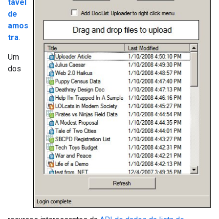
tável
de
amos
tra
.
Um
dos