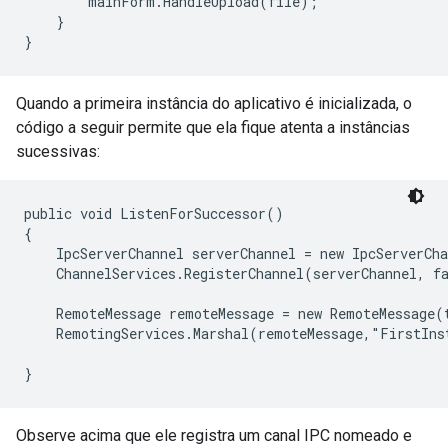
        mainForm.HandleUpload(file);

    }

Quando a primeira instância do aplicativo é inicializada, o
código a seguir permite que ela fique atenta a instâncias
sucessivas:
public void ListenForSuccessor()

{

    IpcServerChannel serverChannel = new IpcServerCha
    ChannelServices.RegisterChannel(serverChannel, fa
    RemoteMessage remoteMessage = new RemoteMessage(t
    RemotingServices.Marshal(remoteMessage,"FirstInst
}
Observe acima que ele registra um canal IPC nomeado e