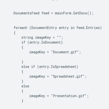
    DocumentsFeed feed = mainForm.GetDocs();

    foreach (DocumentEntry entry in feed.Entries)

    {

        string imageKey = "";

        if (entry.IsDocument)

        {

            imageKey = "Document.gif";

        }

        else if (entry.IsSpreadsheet)

        {

            imageKey = "Spreadsheet.gif";

        }

        else

        {

            imageKey = "Presentation.gif";

        }
