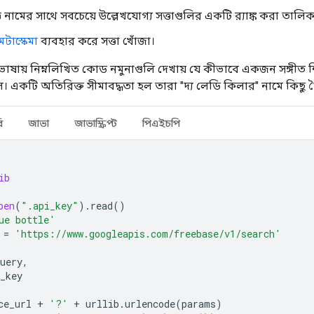
ত নামের সাথে সবচেয়ে উল্লেখযোগ্য সত্তাগুলির একটি র‌্যাঙ্ক করা তালিক
েটাস্কেমা
ব্যবহার করে সত্তা খোঁজা।
ভাষায় নিম্নলিখিত কোড নমুনাগুলি দেখায় যে কীভাবে একজন সঙ্গীত শিল
ে। একটি অতিরিক্ত সীমাবদ্ধতা হল তারা "দ্য লেডি কিলার" নামে কিছু
ি
জাভা
জাভাস্ক্রিপ্ট
পিএইচপি
ib
pen
(
".api_key"
)
.
read
()
ue bottle'
=
'https://www.googleapis.com/freebase/v1/search'
uery
,
_key
ce_url
+
'?'
+
urllib
.
urlencode
(
params
)