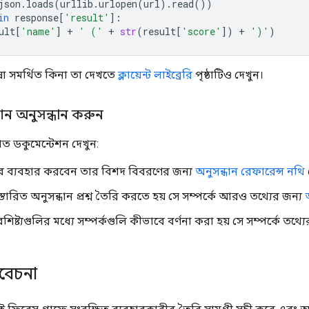
json
.
loads
(
urllib
.
urlopen
(
url
)
.
read
())
in
response
[
'result'
]:
ult
[
'name'
]
+
' ('
+
str
(
result
[
'score'
])
+
')'
)
ষা সমর্থিত কিনা তা দেখতে
ক্লায়েন্ট লাইব্রেরি
পৃষ্ঠাটিও দেখুন।
শন অনুসন্ধান করুন
িত ডকুমেন্টেশন দেখুন:
ে ব্যবহার করবেন তার বিশদ বিবরণের জন্য
অনুসন্ধান রেফারেন্স নথি
্তারিত অনুসন্ধান প্রশ্ন তৈরি করতে হয় সে সম্পর্কে আরও তথ্যের জন্য
ৈশিষ্ট্যগুলির মধ্যে সম্পর্কগুলি কীভাবে বর্ণনা করা হয় সে সম্পর্কে তথ্য
িবেচনা