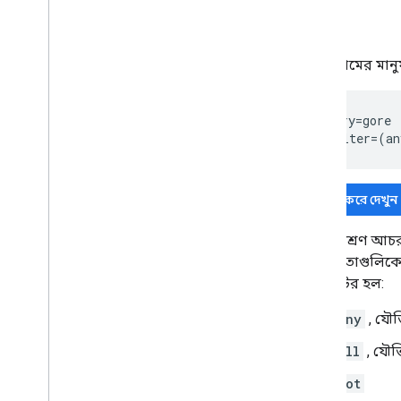
যেমন:
"
গোর
নামের মানুষ
query=gore

&filter=(an
চেষ্টা করে দেখুন
এই সংমিশ্রণ আচর
সীমাবদ্ধতাগুলিকে
অপারেটর হল:
any
, যৌক
all
, যৌক
not