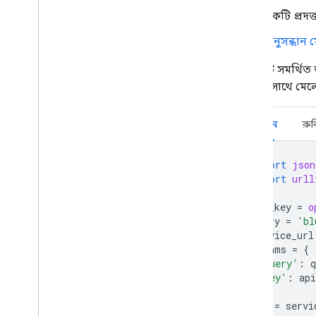
একটি প্রদত্
অনুসন্ধান ম
কয়েকটি সমর্থিত 
পাঠ্যের সাথে মেল
পাইথন
রুব
import
json
import
urll
api_key
=
o
query
=
'bl
service_url
params
=
{
'query'
:
q
'key'
:
api
}
url
=
servi