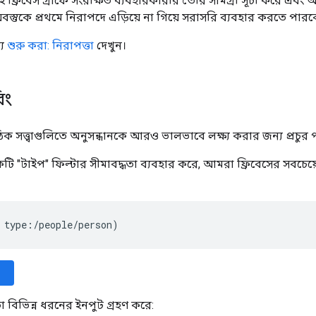
 ফ্রিবেস গ্রাফে সংরক্ষিত ব্যবহারকারীর তৈরি সামগ্রী সূচী করে এব
ষয়বস্তুকে প্রথমে নিরাপদে এড়িয়ে না গিয়ে সরাসরি ব্যবহার করতে পারব
্য
শুরু করা: নিরাপত্তা
দেখুন।
িং
িক সত্ত্বাগুলিতে অনুসন্ধানকে আরও ভালভাবে লক্ষ্য করার জন্য প্রচুর 
টি "টাইপ" ফিল্টার সীমাবদ্ধতা ব্যবহার করে, আমরা ফ্রিবেসের সবচেয়
 type:/people/person)
তা বিভিন্ন ধরনের ইনপুট গ্রহণ করে: