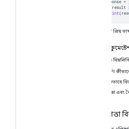
response
=
for
result
print
(
res
আপনার প্রিয় ভা
API ডকুমেন্টে
এছাড়াও নিম্নলিখ
API কীভাব
কিভাবে বিস
সত্তা এবং ব
নিরাপত্তা ব