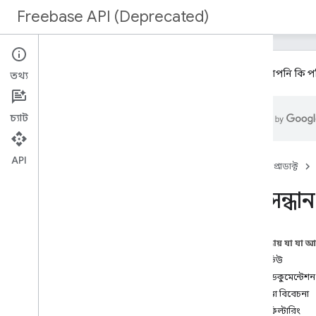
Freebase API (Deprecated)
এই যে! আপনি কি পর
তথ্য
ডাটা ডাম্প
চ্যাট
অনুসন্ধান করুন
অনুসন্ধান ওভারভিউ
API
হোম
প্রোডাক্ট
কুকবুক খুঁজুন
অনুসন্ধ
সার্চ আউটপুট
অনুসন্ধান উইজেট
এই পৃষ্ঠায় যা যা 
ওভারভিউ
API ডকুমেন্টেশন
নিরাপত্তা বিবেচনা
উন্নত ফিল্টারিং