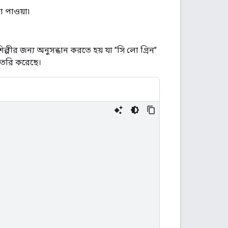
া পাওয়া৷
্পীর জন্য অনুসন্ধান করতে হয় যা "সি লো গ্রিন"
 তৈরি করেছে।