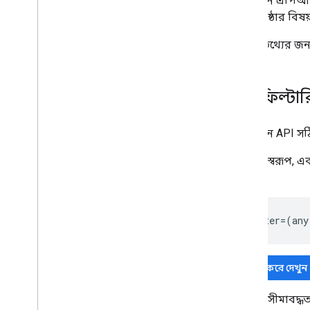
অনুসন্ধান এপিআই
ওয়েব পৃষ্ঠার বি
আরও তথ্যের জন
উন্নত ফিল্টার
অনুসন্ধান API সঠ
উদাহরণস্বরূপ, এক
পারি।
filter=(any
চেষ্টা করে দেখুন
ফিল্টার সীমাবদ্ধ