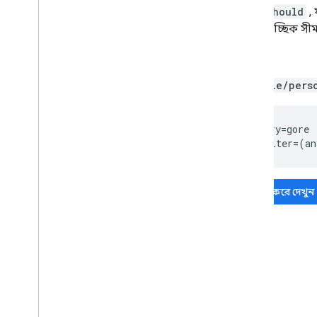
should
, 
ঐচ্ছিক সীম
যেমন:
/people/pers
query=gore

&filter=(an
চেষ্টা করে দেখুন