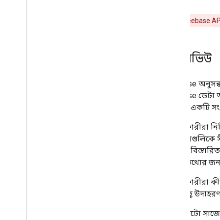
সতর্কতা:
Freebase AP
ওভারভিউ
Freebase অনুসন্ধ
Freebase ডেটা অ্
হয় এবং একটি সংখ
বিকাশকারীরা নির্
ফলাফলগুলিকে সীম
কিভাবে বিস্তারিত 
আরও তথ্যের জন
বিকাশকারীরা কীভ
তার কিছু উদাহরণ অন
অটো সাজেস্