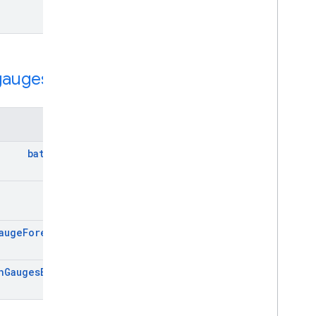
get
منبع REST:
gauges
روش‌ها
batch
Get
get
auge
Forecasts
h
Gauges
By
Area