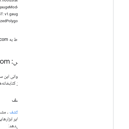
منبع REST: v1.floodStatus
منبع REST: v1.gaugeModels
منبع REST: v1.gauges
منبع REST: v1.serializedPolygons
API مربوط به floodforecasting.googleapis.com
سرویس: floodforecasting
com
برای فراخوانی این 
استفاده از کتابخانه‌های خودتا
سند کشف
یک
سند کشف
را ارائه می‌دهد: