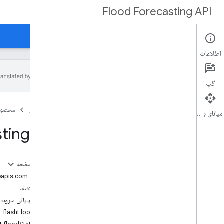
Flood Forecasting API
صفحه اصلی
مرجع REST
مرجع RPC
اطلاعات
گپ
نمای کلی
صفحه اصلی
محصول
v1
میانای برنامه‌سازی کاربردی
ting API
در این صفحه
سرویس: floodforecasting.googleapis.com
سند کشف
نقطه پایانی سروی
منبع REST: v1.flashFloods