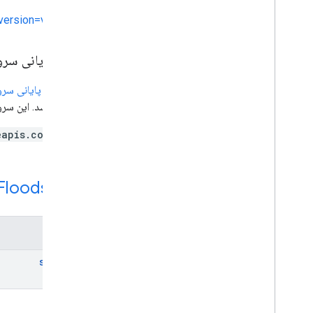
?version=v1
نقطه پایانی سر
یک
نقطه پایانی سر
داشته باشد. این سرویس دارای نقطه
eapis.com
منبع REST:
Floods
روش‌ها
search