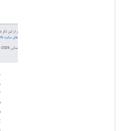
جز در مواردی که غیر از این ذک
جزئیات، به
خطمشی‌های سایت Google Developers‏
تاریخ آخرین به‌روزرسانی 2026-03-12 به‌وقت ساعت هماهنگ جهانی.
تعامل
م
Google Developer Program
و
y
Google Developer Groups
m
Google Developer Experts
n
Accelerators
Google Cloud & NVIDIA
‫X 
e