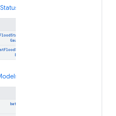
منبع REST:
Status
d
روش‌ها
Flood
Status
By
Gauge
Ids
st
Flood
Status
By
Area
منبع REST:
Models
روش‌ها
batch
Get