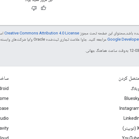
ر شده باشد،‌محتوای این صفحه تحت مجوز
Creative Commons Attribution 4.0 License
است
مراجعه کنید. جاوا علامت تجاری ثبت‌شده Oracle و/یا شرکت‌های وابسته به آن است.
تصل کردن
ساخ
بلاگ
roid
rome
Bluesk
ebase
Instagra
tudio
LinkedI
(توییتر)
avity
Cloud
YouTub