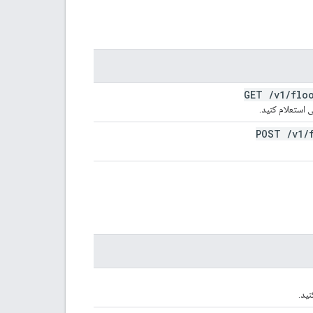
GET
/
v1
/
flo
 استعلام کنید.
POST
/
v1
/
ید.