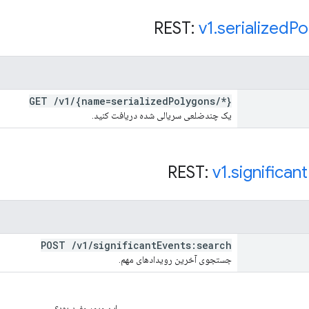
v1
.
serialized
Po
GET
/
v1
/
{name=serialized
Polygons
/
*}
یک چندضلعی سریالی شده دریافت کنید.
v1
.
significant
POST
/
v1
/
significant
Events:search
جستجوی آخرین رویدادهای مهم.
این مرور مفید بود؟