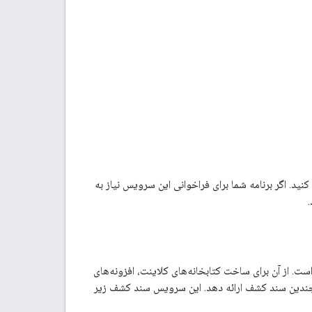
ید. اگر برنامه شما برای فراخوانی این سرویس نیاز به
مشخصاتی قابل خواندن توسط ماشین برای توصیف و استفاده از APIهای REST است. از آن برای ساخت کتابخانه‌های کلاینت، افزونه‌های
ویس ممکن است چندین سند کشف ارائه دهد. این سرویس سند کشف زیر