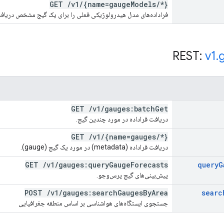
GET
/
v1
/
{name=gauge
Models
/
*}
فراداده‌های مدل هیدرولوژیکی فعلی را برای یک گیج مشخص دریافت
v1
.
GET
/
v1
/
gauges:batch
Get
دریافت فراداده در مورد چندین گیج.
GET
/
v1
/
{name=gauges
/
*}
دریافت فراداده (metadata) در مورد یک گیج (gauge).
GET
/
v1
/
gauges:query
Gauge
Forecasts
query
G
پیش‌بینی‌های گیج پرس‌وجو.
POST
/
v1
/
gauges:search
Gauges
By
Area
searc
جستجوی ایستگاه‌های هواشناسی بر اساس منطقه جغرافیایی