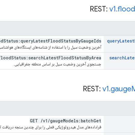
v1
.
floo
od
Status:query
Latest
Flood
Status
By
Gauge
Ids
query
Latest
آخرین وضعیت سیل را با استفاده از شناسه‌های ایستگاه‌های هواشناسی
flood
Status:search
Latest
Flood
Status
By
Area
search
Late
جستجوی آخرین وضعیت سیل بر اساس منطقه جغرافیایی.
v1
.
gauge
GET
/
v1
/
gauge
Models:batch
Get
فراداده‌های مدل هیدرولوژیکی فعلی را برای چندین سنجه دریافت کن