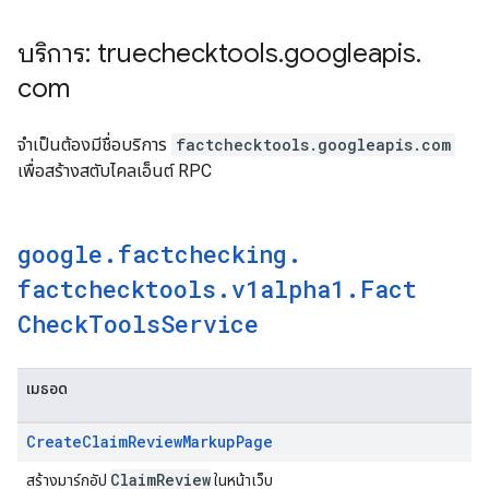
บริการ: truechecktools
.
googleapis
.
com
จำเป็นต้องมีชื่อบริการ
factchecktools.googleapis.com
เพื่อสร้างสตับไคลเอ็นต์ RPC
google
.
factchecking
.
factchecktools
.
v1alpha1
.
Fact
Check
Tools
Service
เมธอด
Create
Claim
Review
Markup
Page
Claim
Review
สร้างมาร์กอัป
ในหน้าเว็บ