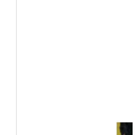
Google Workspace
클래스룸
Drive
Admin SDK
Apps Script
Google 로그인
Google Workspace Marketplace
더 많은 고객에게 도달