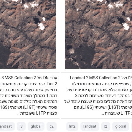
ערכי DN של Landsat 2 MSS Collection 2
ערכי DN של MSS Collection 2
Tier 2, שמייצגים קרינה מותאמת ומכוילת
Tier 2, שמייצגים קרינה מותאמת
. סצנות שלא עומדות בקריטריונים של
בחיישן. סצנות שלא עומדות בקריט
רמה 1 במהלך העיבוד משויכות לרמה 2.
ים האלה כוללים סצנות שעברו עיבוד של
הנתונים האלה כוללים סצנות שעבר
שטח שיטתי (L1GT) ושיטתי (L1GS), וגם
 …
סצנות L1TP שעוברות …
landsat
l3
global
c2
lm2
landsat
l2
global