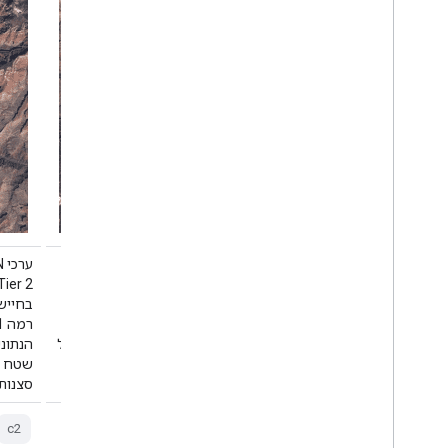
ערכי DN של Landsat 1 MSS Collection 2
Tier 2, שמייצגים קרינה מותאמת ומכוילת
בחיישן. סצנות שלא עומדות בקריטריונים של
בחיישן
רמה 1 במהלך העיבוד משויכות לרמה 2.
הנתונים האלה כוללים סצנות שעברו עיבוד של
הנתונ
שטח שיטתי (L1GT) ושיטתי (L1GS), וגם
סצנות L1TP שעוברות …
סצנות L1TP שעוברות
c2
lm1
landsat
l1
global
c2