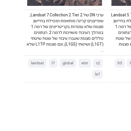
Landsat 5 TM C
ערכי DN של Landsat 7 Collection 2 Tier 2,
לת בחיישן.
שמייצגים קרינה מותאמת ומכוילת בחיישן.
סצנות שלא עומדות בקריטריונים של רמה 1
סצנות שלא עומדות בקריטריונים של רמה 1
העיבוד משויכות לרמה 2. הנתונים
במהלך העיבוד משויכות לרמה 2. הנתונים
 של שטח
כוללים סצנות שעברו עיבוד של שטח שיטתי
שיטתי (L1GS), וגם סצנות
(L1GT) ושיטתי (L1GS), וגם סצנות L1TP שלא
…
landsat
l7
global
etm
c2
lt5
le7