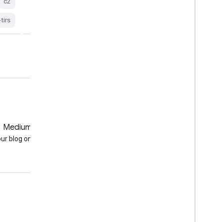
c2
lc8
landsat
l8
global
c2
-tirs
oli-tirs
Medium
GitHub
our blog on Medium
Earth Engine on GitHub
עניין
Google Developer Program