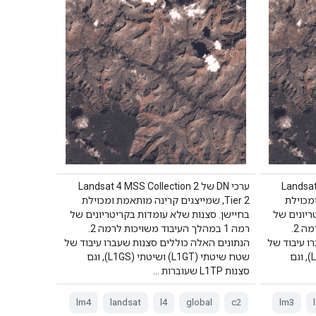
Landsat 3 
ערכי DN של Landsat 4 MSS Collection 2
 ומכוילת
Tier 2, שמייצגים קרינה מותאמת ומכוילת
ריונים של
בחיישן. סצנות שלא עומדות בקריטריונים של
רמה 1 במהלך העיבוד משויכות לרמה 2.
רמה 1 במהלך העיבוד משויכות לרמה 2.
ו עיבוד של
הנתונים האלה כוללים סצנות שעברו עיבוד של
שטח שיטתי (L1GT) ושיטתי (L1GS), וגם
שטח שיטתי (L1GT) ושיטתי (L1GS), וגם
סצנות L1TP שעוברות …
lm4
landsat
l4
global
c2
lm3