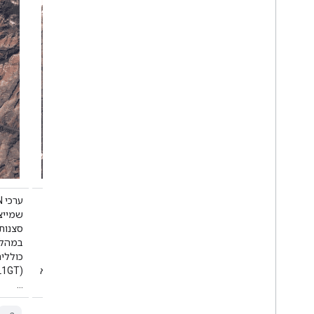
ערכי DN של Landsat 8 Collection 2 Tier 2,
שמייצגים קרינה מותאמת ומכוילת בחיישן.
שמייצ
סצנות שלא עומדות בקריטריונים של רמה 1
במהלך העיבוד משויכות לרמה 2. הנתונים
כוללים סצנות שעברו עיבוד של שטח שיטתי
כוללי
(L1GT) ושיטתי (L1GS), וגם סצנות L1TP שלא
…
…