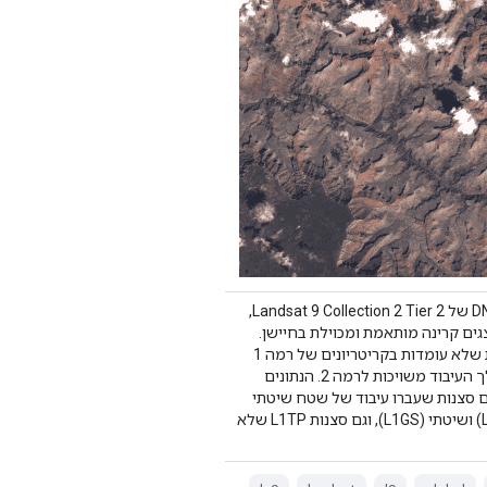
ערכי DN של Landsat 9 Collection 2 Tier 2,
גים קרינה מותאמת ומכוילת בחיישן.
סצנות שלא עומדות בקריטריונים של רמה 1
במהלך העיבוד משויכות לרמה 2. הנתונים
ם סצנות שעברו עיבוד של שטח שיטתי
(L1GT) ושיטתי (L1GS), וגם סצנות L1TP שלא