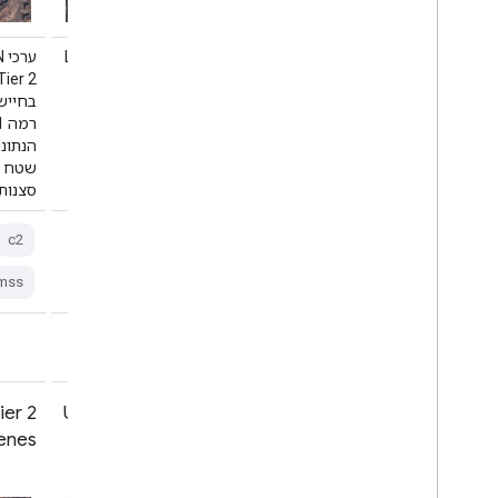
ערכי DN של Landsat 4 TM Collection 2 Tier
2, שמייצגים קרינה מותאמת ומכוילת בחיישן.
סצנות שלא עומדות בקריטריונים של רמה 1
בחיישן
במהלך העיבוד משויכות לרמה 2. הנתונים
האלה כוללים סצנות שעברו עיבוד של שטח
הנתונ
שיטתי (L1GT) ושיטתי (L1GS), וגם סצנות
L1TP שעוברות …
סצנות L1TP שעוברות
c2
lt4
landsat
l4
global
c2
mss
radiance
ier 2
USGS Landsat 8 Collection 2 Tier 2
enes
Raw Scenes