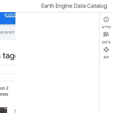
Earth Engine Data Catalog
דף הבית
קטגוריות
כל מערכי הנתונים
כל התגים
מידע
‫Google משתמשת בטכנולוגיית AI כדי לתרגם תוכן לשפה המועדפת עליך. בתרגומים כאלו עשויות להיות שגיאות.
צ'אט
 tagged t2 in Earth Engine
API
on 2
USGS Landsat 1 MSS Collection 2
cenes
Tier 2 Raw Scenes