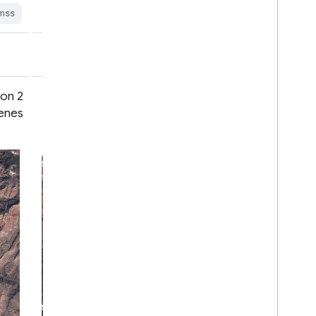
mss
mss
on 2
USGS Landsat 4 TM Collection 2
cenes
Tier 2 Raw Scenes