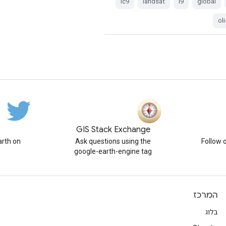
lc9
landsat
l9
global
oli
GIS Stack Exchange
rth on
Ask questions using the
Follow 
google-earth-engine tag
המרכז
בלוג