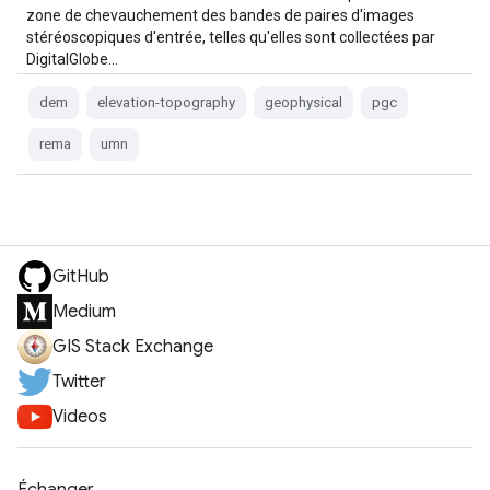
zone de chevauchement des bandes de paires d'images
stéréoscopiques d'entrée, telles qu'elles sont collectées par
DigitalGlobe…
dem
elevation-topography
geophysical
pgc
rema
umn
GitHub
Medium
GIS Stack Exchange
Twitter
Videos