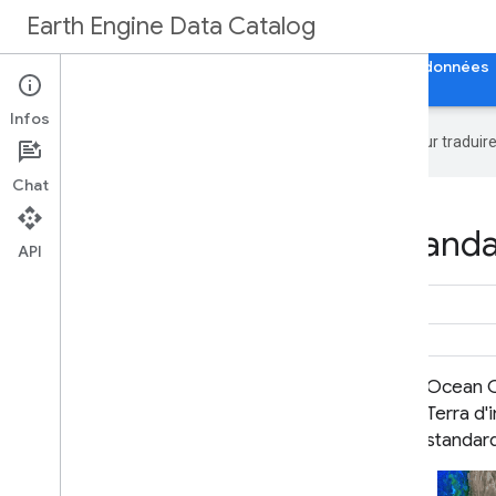
Earth Engine Data Catalog
Accueil
Catégories
Tous les ensembles de données
Infos
Google utilise la technologie IA pour tradui
Chat
Datasets tagged oceandat
API
Ocean Color SMI : données MODIS
Ocean C
Aqua d'images cartographiées
Terra d
standard
standar