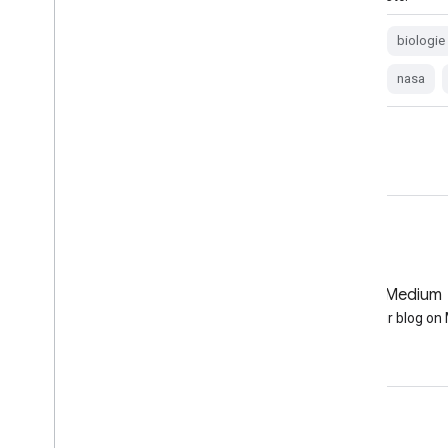
biologie
chlorophylle
modis
biologie
nasa
oceandata
océans
nasa
GitHub
Medium
Earth Engine on GitHub
Follow our blog o
Échanger