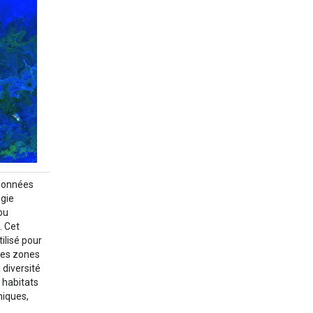
 données
ogie
ou
. Cet
ilisé pour
 des zones
 diversité
 habitats
miques,