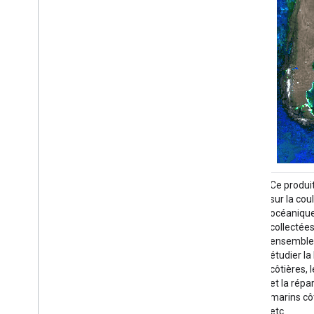
Ce produit de niveau 3 inclut des données
Ce produi
sur la couleur de l'océan et la biologie
sur la cou
océanique par satellite produites ou
océanique 
collectées dans le cadre d'EOSDIS. Cet
collectée
ensemble de données peut être utilisé pour
ensemble 
étudier la biologie et l'hydrologie des zones
étudier la
côtières, les changements dans la diversité
côtières,
et la répartition géographique des habitats
et la répa
marins côtiers, les flux biogéochimiques,
marins côt
etc.
etc.