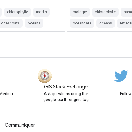
chlorophylle
modis
biologie
chlorophylle
nasa
oceandata
océans
oceandata
océans
réflec
GIS Stack Exchange
n Medium
Ask questions using the
Follo
google-earth-engine tag
Communiquer