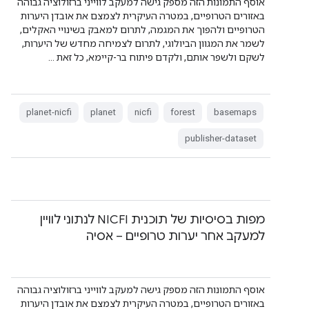
אוסף התמונות הזה מספק גישה למעקב לווייני ברזולוציה גבוהה
באזורים הטרופיים, במטרה העיקרית לצמצם את אובדן היערות
הטרופיים ולהפוך את המגמה, לתרום למאבק בשינויי האקלים,
לשמר את המגוון הביולוגי, לתרום לצמיחה מחדש של היערות,
לשקם ולשפר אותם, ולקדם פיתוח בר-קיימא, כל זאת …
planet-nicfi
planet
nicfi
forest
basemaps
publisher-dataset
מפות בסיסיות של תוכנית NICFI לנתוני לוויין
למעקב אחר יערות טרופיים – אסיה
אוסף התמונות הזה מספק גישה למעקב לווייני ברזולוציה גבוהה
באזורים הטרופיים, במטרה העיקרית לצמצם את אובדן היערות