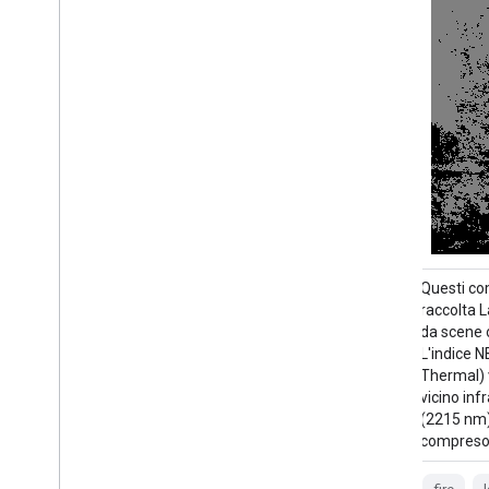
Questi compositi di livello 2 Tier 1 della
Questi com
raccolta Landsat 2 sono realizzati a partire
raccolta L
da scene ortorettificate di livello 2 Tier 1.
da scene or
L'indice NBRT (Normalized Burn Ratio
L'indice 
Thermal) viene generato dalle bande del
Thermal) 
vicino infrarosso, dell'infrarosso medio
vicino inf
(2215 nm) e termiche e ha un intervallo
(2215 nm)
compreso tra -1,0 e 1, 0. Visualizza…
compreso t