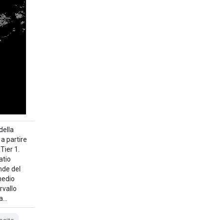
della
a partire
 Tier 1.
atio
nde del
medio
rvallo
za…