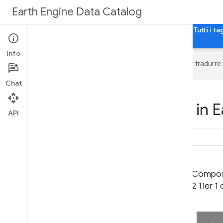
Earth Engine Data Catalog
Home page
Categorie
Tutti i set di dati
Tutti i ta
Info
Google utilizza la tecnologia AI per tradurre
Chat
Datasets tagged nbrt in E
API
Composito NBR di 32 giorni di
Composit
livello 2 Tier 1 della raccolta Landsat
2 Tier 1
2