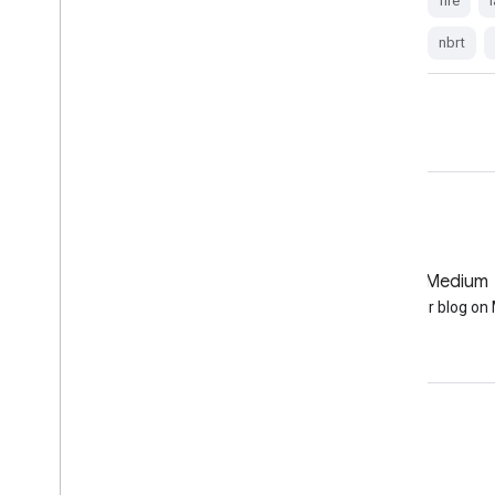
fire
landsat
landsat-composite
fire
nbrt
usgs
vegetation-indices
nbrt
GitHub
Medium
Earth Engine on GitHub
Follow our blog o
Coinvolgi
Google Developer Program