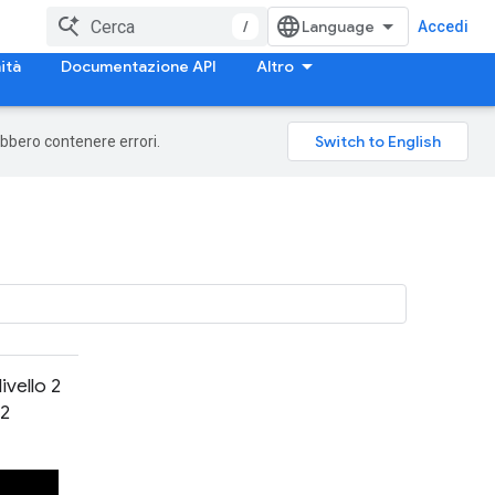
/
Accedi
ità
Documentazione API
Altro
rebbero contenere errori.
vello 2
 2