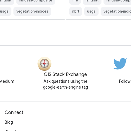
landsat
landsat-composite
fire
landsat
landsat-comp
usgs
vegetation-indices
nbrt
usgs
vegetation-indi
GIS Stack Exchange
n Medium
Ask questions using the
Follo
google-earth-engine tag
Connect
Blog