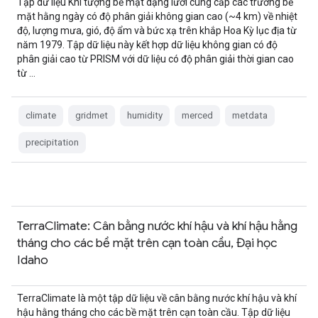
Tập dữ liệu Khí tượng bề mặt dạng lưới cung cấp các trường bề
mặt hằng ngày có độ phân giải không gian cao (~4 km) về nhiệt
độ, lượng mưa, gió, độ ẩm và bức xạ trên khắp Hoa Kỳ lục địa từ
năm 1979. Tập dữ liệu này kết hợp dữ liệu không gian có độ
phân giải cao từ PRISM với dữ liệu có độ phân giải thời gian cao
từ …
climate
gridmet
humidity
merced
metdata
precipitation
TerraClimate: Cân bằng nước khí hậu và khí hậu hằng
tháng cho các bề mặt trên cạn toàn cầu, Đại học
Idaho
TerraClimate là một tập dữ liệu về cân bằng nước khí hậu và khí
hậu hằng tháng cho các bề mặt trên cạn toàn cầu. Tập dữ liệu