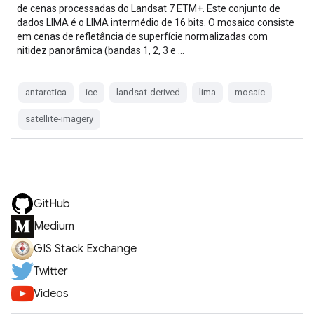
de cenas processadas do Landsat 7 ETM+. Este conjunto de
dados LIMA é o LIMA intermédio de 16 bits. O mosaico consiste
em cenas de refletância de superfície normalizadas com
nitidez panorâmica (bandas 1, 2, 3 e …
antarctica
ice
landsat-derived
lima
mosaic
satellite-imagery
GitHub
Medium
GIS Stack Exchange
Twitter
Videos