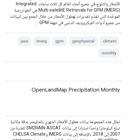
الأمطار والثلوج في جميع أنحاء العالم كل ثلاث ساعات. ‫Integrated
Multi-satellitE Retrievals for GPM (IMERG) هي الخوارزمية
الموحّدة التي تقدّم تقديرات لهطول الأمطار من خلال الجمع بين البيانات
من جميع أدوات الميكروويف السلبي في مهمة GPM …
jaxa
imerg
gpm
geophysical
climate
monthly
OpenLandMap Precipitation Monthly
تمثّل هذه المجموعة بيانات هطول الأمطار الشهري بالملليمتر بدقة مكانية
تبلغ كيلومترًا واحدًا استنادًا إلى بيانات SM2RAIN-ASCAT للفترة من
2007 إلى 2018، بالإضافة إلى بيانات IMERG وCHELSA Climate