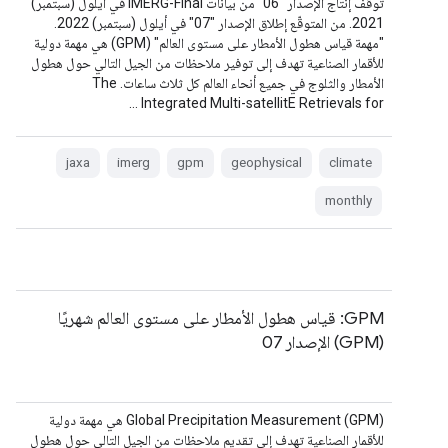
توقّف إنتاج الإصدار "06" من بيانات IMERG-Final في أيلول (سبتمبر)
2021. من المتوقّع إطلاق الإصدار "07" في أيلول (سبتمبر) 2022.
"مهمة قياس هطول الأمطار على مستوى العالم" (GPM) هي مهمة دولية
للأقمار الصناعية تهدف إلى توفير ملاحظات من الجيل التالي حول هطول
الأمطار والثلوج في جميع أنحاء العالم كل ثلاث ساعات. The
Integrated Multi-satellitE Retrievals for …
jaxa
imerg
gpm
geophysical
climate
monthly
GPM: قياس هطول الأمطار على مستوى العالم شهريًا
(GPM) الإصدار 07
‫Global Precipitation Measurement (GPM) هي مهمة دولية
للأقمار الصناعية تهدف إلى تقديم ملاحظات من الجيل التالي حول هطول