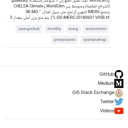
وWorldClim. تمت تقليل دقتها إلى 1 كيلومتر باستخدام gdalwarp
(الشرائح المكعبة) ومتوسط بين WorldClim وCHELSA Climate
ومنتج IMERG الشهري (راجِع، على سبيل المثال، "3B-MO-
L.GIS.IMERG.20180601.V05B.tif"). يتم منح وزن أعلى بمقدار 3
مرات …
opengeohub
monthly
imerg
envirometrix
precipitation
openlandmap
GitHub
Medium
GIS Stack Exchange
Twitter
Videos