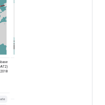
הארכיון הבינלאומי של נתוני מסלולים לניהול
abase
אקלים (IBTrACS) מספק נתונים על מיקום
ועוצמה של ציקלונים טרופיים ברחבי העולם.
2018.
הנתונים מתפרסים משנות ה-40 של המאה
ה-19 ועד היום, ובדרך כלל מספקים נתונים
במרווחי זמן של 3 שעות. הנתונים הטובים
ביותר של המסלול מתמקדים במיקום
ובעוצמה (הרוח המקסימלית המתמשכת…
mate