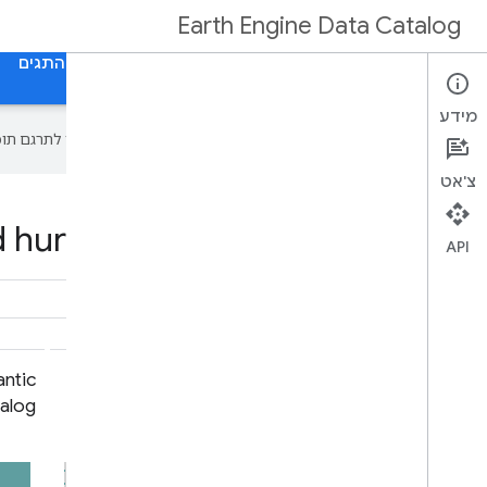
Earth Engine Data Catalog
דף הבית
קטגוריות
כל מערכי הנתונים
כל התגים
מידע
‫Google משתמשת בטכנולוגיית AI כדי לתרגם תוכן לשפה המועדפת עליך. בתרגומים כאלו עשויות להיות שגיאות.
צ'אט
 hurricane in Earth Engine
API
ntic
International Best Track Archive
alog
for Climate Stewardship Project