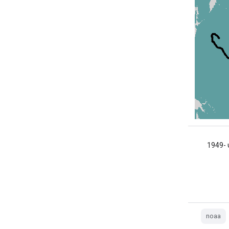
(HURDAT2). אגן האוקיינוס השקט 1949-
noaa