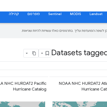
Landsat
MODIS
Sentinel
מפרסם
קהילה
ת
Datasets tagged
AA NHC HURDAT2 Pacific
NOAA NHC HURDAT2 Atla
Hurricane Catalog
Hurricane Cat