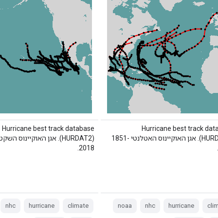
Hurricane best track database
Hurricane best track dat
(HURDAT2). אגן האוקיינוס האטלנטי 1851-
2018.
nhc
hurricane
climate
noaa
nhc
hurricane
cli