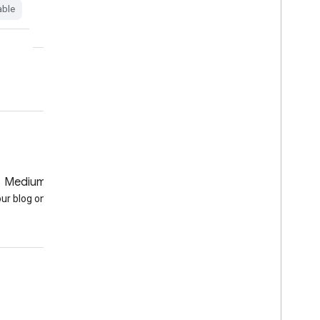
table
noaa
hurricane
climate
able
weather
Medium
GitHub
our blog on Medium
Earth Engine on GitHub
עניין
Google Developer Program