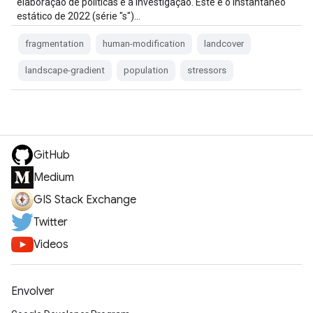
elaboração de políticas e a investigação. Este é o instantâneo
estático de 2022 (série "s")…
fragmentation
human-modification
landcover
landscape-gradient
population
stressors
GitHub
Medium
GIS Stack Exchange
Twitter
Videos
Envolver