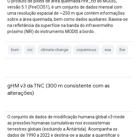
O produto de píxeis de área queimada Fire_cci do MODIS,
versão 5.1 (FireCCI51), é um conjunto de dados mensal com
uma resolução espacial de ~250 m que contém informações
sobre a área queimada, bem como dados auxiliares. Baseia-se
na refletância da superfície na banda do infravermelho
próximo (NIR) do instrumento MODIS a bordo…
burn
cci
climate-change
copernicus
esa
fire
gHM v3 da TNC (300 m consistente com as
alterações)
O conjunto de dados de modificação humana global v3 mede
as pressões humanas cumulativas nos ecossistemas
terrestres globais (excluindo a Antártida). Acompanha os
dados de 1990 a 2022 e destina-se a ajudar a quantificar o