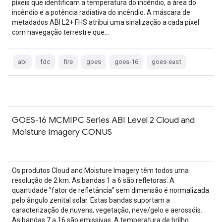
píxeis que identificam a temperatura do incêndio, a área do
incêndio e a potência radiativa do incêndio. A máscara de
metadados ABI L2+ FHS atribui uma sinalização a cada píxel
com navegação terrestre que…
abi
fdc
fire
goes
goes-16
goes-east
GOES-16 MCMIPC Series ABI Level 2 Cloud and
Moisture Imagery CONUS
Os produtos Cloud and Moisture Imagery têm todos uma
resolução de 2 km. As bandas 1 a 6 são refletoras. A
quantidade "fator de refletância" sem dimensão é normalizada
pelo ângulo zenital solar. Estas bandas suportam a
caracterização de nuvens, vegetação, neve/gelo e aerossóis.
As bandas 7 a 16 são emissivas. A temperatura de brilho…