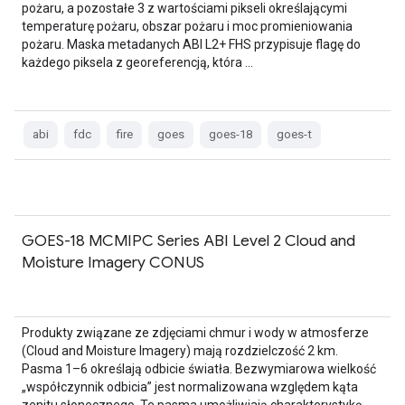
pożaru, a pozostałe 3 z wartościami pikseli określającymi
temperaturę pożaru, obszar pożaru i moc promieniowania
pożaru. Maska metadanych ABI L2+ FHS przypisuje flagę do
każdego piksela z georeferencją, która …
abi
fdc
fire
goes
goes-18
goes-t
GOES-18 MCMIPC Series ABI Level 2 Cloud and
Moisture Imagery CONUS
Produkty związane ze zdjęciami chmur i wody w atmosferze
(Cloud and Moisture Imagery) mają rozdzielczość 2 km.
Pasma 1–6 określają odbicie światła. Bezwymiarowa wielkość
„współczynnik odbicia” jest normalizowana względem kąta