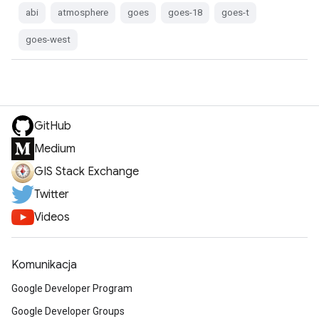
abi
atmosphere
goes
goes-18
goes-t
goes-west
GitHub
Medium
GIS Stack Exchange
Twitter
Videos
Komunikacja
Google Developer Program
Google Developer Groups