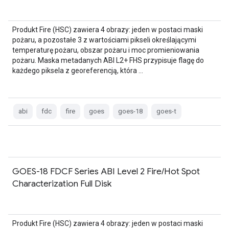
Produkt Fire (HSC) zawiera 4 obrazy: jeden w postaci maski
pożaru, a pozostałe 3 z wartościami pikseli określającymi
temperaturę pożaru, obszar pożaru i moc promieniowania
pożaru. Maska metadanych ABI L2+ FHS przypisuje flagę do
każdego piksela z georeferencją, która …
abi
fdc
fire
goes
goes-18
goes-t
GOES-18 FDCF Series ABI Level 2 Fire/Hot Spot
Characterization Full Disk
Produkt Fire (HSC) zawiera 4 obrazy: jeden w postaci maski