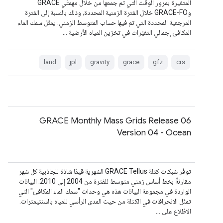
المتغيرة بمرور الوقت التي تم جمعها من خلال مهمتَي GRACE
وGRACE-FO خلال الفترة الزمنية المحددة، وذلك بالنسبة إلى الفترة
المرجعية المحددة التي تم فيها حساب المتوسط الزمني. يمثّل سمك الماء
المكافئ إجمالي التغيّرات في تخزين المياه الأرضية …
land
jpl
gravity
grace
gfz
crs
GRACE Monthly Mass Grids Release 06
Version 04 - Ocean
توفّر شبكات كتلة GRACE Tellus الشهرية قيمًا شاذة للجاذبية كل شهر
مقارنةً بخط أساس زمني متوسط للفترة من 2004 إلى 2010. البيانات
الواردة في مجموعة البيانات هذه هي وحدات "سمك الماء المكافئ" التي
تمثّل الانحرافات في الكتلة من حيث المدى الرأسي للمياه بالسنتيمترات.
الاطّلاع على …