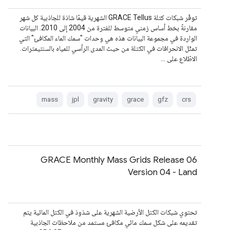
توفّر شبكات كتلة GRACE Tellus الشهرية قيمًا شاذة للجاذبية كل شهر
مقارنةً بخط أساس زمني متوسط للفترة من 2004 إلى 2010. البيانات
الواردة في مجموعة البيانات هذه هي وحدات "سمك الماء المكافئ" التي
تمثّل الانحرافات في الكتلة من حيث المدى الرأسي للمياه بالسنتيمترات.
الاطّلاع على …
mass
jpl
gravity
grace
gfz
crs
GRACE Monthly Mass Grids Release 06
Version 04 - Land
تحتوي شبكات الكتل الأرضية الشهرية على شذوذ في الكتل المائية يتم
تقديمه على شكل سمك مائي مكافئ مستمد من ملاحظات الجاذبية