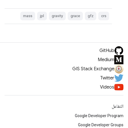
mass
jpl
gravity
grace
gfz
crs
GitHub
Medium
GIS Stack Exchange
Twitter
Videos
التفاعل
Google Developer Program
Google Developer Groups