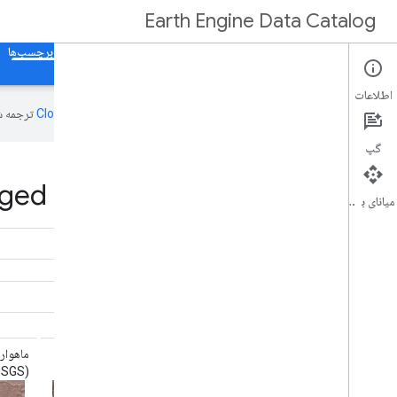
Earth Engine Data Catalog
صفحه اصلی
دسته بندی ها
همه مجموعه داده ها
همه برچسب‌ها
اطلاعات
این صفحه به‌وسیله
ترجمه ش
گپ
ged fmask in Earth Engine
میانای برنامه‌سازی کاربردی
،
ماهواره لندست ۴ سازمان زمین‌شناسی آمریکا
(USGS) سطح ۲، مجموعه ۲، ردیف ۱
(USGS) سطح ۲، مجموعه ۲، ردیف ۲