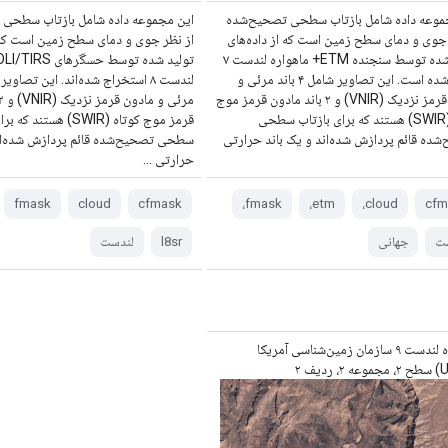
موعه داده شامل بازتاب سطحی تصحیح‌شده
این مجموعه داده شامل بازتاب سطحی
 جوی و دمای سطح زمین است که از داده‌های
از نظر جوی و دمای سطح زمین است که ا
تولید شده توسط سنجنده ETM+ ماهواره لندست ۷
گرفته شده است. این تصاویر شامل ۴ باند مرئی و
مادون قرمز نزدیک (VNIR) و ۲ باند مادون قرمز موج
کوتاه (SWIR) هستند که برای بازتاب سطحی
قرمز موج کوتاه (SWIR) هستند
شده قائم پردازش شده‌اند و یک باند حرارتی
سطحی تصحیح‌شده قائم پردازش شده‌اند
حرارتی ...
fmask
cloud
cfmask
fmask،
etm،
cloud،
cfm
ت
جهانی
l8sr
لندست
ماهواره لندست ۹ سازمان زمین‌شناسی آمریکا