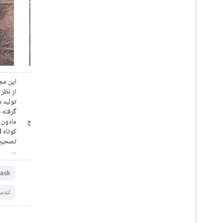
این مجموعه داده شامل بازتاب سطحی تصحیح‌شده
این مج
از نظر جوی و دمای سطح زمین است که از داده‌های
از نظر
تولید شده توسط سنجنده ETM+ ماهواره لندست ۷
گرفته شده است. این تصاویر شامل ۴ باند مرئی و
مادون قرمز نزدیک (VNIR) و ۲ باند مادون قرمز موج
کوتاه (SWIR) هستند که برای بازتاب سطحی
تصحیح‌شده قائم پردازش شده‌اند و یک باند حرارتی
تصحیح‌
...
...
ask
fmask،
etm،
cloud،
cfmask
لندست
جهانی
لندس