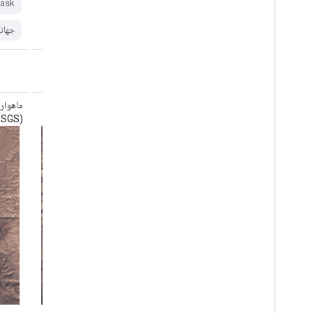
cfmask
cloud
fmask
لندست
ask
جهانی
lasrc
جهان
ماهواره لندست ۷ سازمان زمین‌شناسی آمریکا
(USGS) سطح ۲، مجموعه ۲، ردیف ۱
(USGS) سطح ۲، مجموعه ۲، ردیف ۲