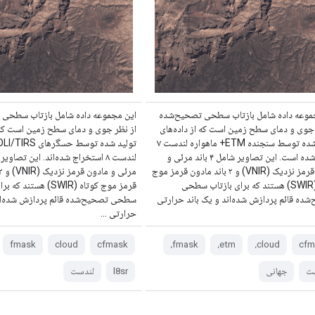
موعه داده شامل بازتاب سطحی تصحیح‌شده
این مجموعه داده شامل بازتاب سطحی
 جوی و دمای سطح زمین است که از داده‌های
از نظر جوی و دمای سطح زمین است که ا
تولید شده توسط سنجنده ETM+ ماهواره لندست ۷
گرفته شده است. این تصاویر شامل ۴ باند مرئی و
مادون قرمز نزدیک (VNIR) و ۲ باند مادون قرمز موج
کوتاه (SWIR) هستند که برای بازتاب سطحی
قرمز موج کوتاه (SWIR) هستند
شده قائم پردازش شده‌اند و یک باند حرارتی
سطحی تصحیح‌شده قائم پردازش شده‌اند
حرارتی ...
fmask
cloud
cfmask
fmask،
etm،
cloud،
cfm
ت
جهانی
l8sr
لندست