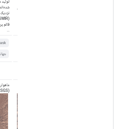
تولید شده توسط سنجنده لندست TM استخراج
شده‌اند. این تصاویر شامل ۴ باند مرئی و مادون قرمز
نزدیک (VNIR) و ۲ باند مادون قرمز موج کوتاه
(SWIR) هستند که برای بازتاب سطحی تصحیح‌شده
قائم پردازش شده‌اند و یک باند مادون قرمز حرارتی
قائم پر
...
...
cfmask
cloud
fmask
لندست
ask
جهانی
lasrc
جهان
ماهواره لندست ۷ سازمان زمین‌شناسی آمریکا
(USGS) سطح ۲، مجموعه ۲، ردیف ۱
(USGS) سطح ۲، مجموعه ۲، ردیف ۲