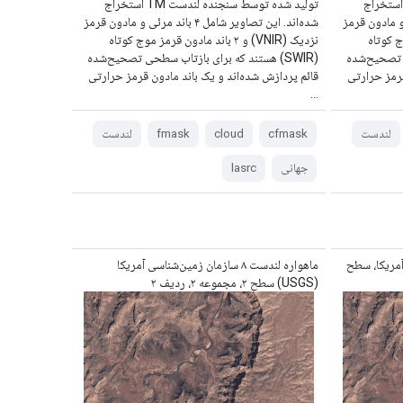
ید شده توسط سنجنده لندست TM استخراج
تولید شده توسط سنجنده لندست TM استخراج
ل ۴ باند مرئی و مادون قرمز
شده‌اند. این تصاویر شامل ۴ باند مرئی و مادون قرمز
ز موج کوتاه
نزدیک (VNIR) و ۲ باند مادون قرمز موج کوتاه
حی تصحیح‌شده
(SWIR) هستند که برای بازتاب سطحی تصحیح‌شده
قرمز حرارتی
قائم پردازش شده‌اند و یک باند مادون قرمز حرارتی
...
لندست
cfmask
cloud
fmask
لندست
جهانی
lasrc
ناسی آمریکا، سطح
ماهواره لندست ۸ سازمان زمین‌شناسی آمریکا
(USGS) سطح ۲، مجموعه ۲، ردیف ۲