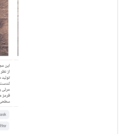
این مجموعه داده شامل بازتاب سطحی تصحیح‌شده
این مج
از نظر جوی و دمای سطح زمین است که از داده‌های
از نظر
تولید شده توسط حسگرهای OLI/TIRS ماهواره
لندست ۹ گرفته شده است. این تصاویر شامل ۵ باند
مرئی و مادون قرمز نزدیک (VNIR) و ۲ باند مادون
قرمز موج کوتاه (SWIR) پردازش‌شده برای بازتاب
سطحی تصحیح‌شده قائم و یک باند حرارتی ...
سطحی ت
ask
global
fmask
cloud
cfmask
l9sr
لندست
l9sr