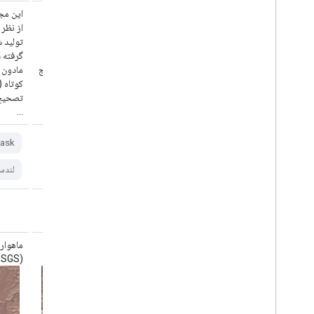
این مجموعه داده شامل بازتاب سطحی تصحیح‌شده
این مج
از نظر جوی و دمای سطح زمین است که از داده‌های
از نظر
تولید شده توسط سنجنده ETM+ ماهواره لندست ۷
گرفته شده است. این تصاویر شامل ۴ باند مرئی و
مادون قرمز نزدیک (VNIR) و ۲ باند مادون قرمز موج
کوتاه (SWIR) هستند که برای بازتاب سطحی
تصحیح‌شده قائم پردازش شده‌اند و یک باند حرارتی
تصحیح‌
...
...
ask
fmask،
etm،
cloud،
cfmask
لندست
جهانی
لندس
ماهواره لندست ۹ سازمان زمین‌شناسی آمریکا، سطح
۲، مجموعه ۲، ردیف ۱
(USGS) سطح ۲، مجموعه ۲، ردیف ۲