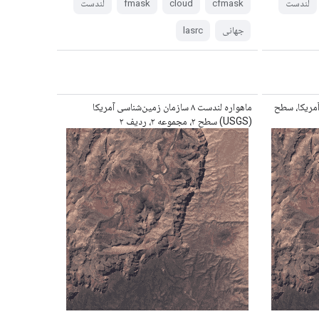
لندست
cfmask
cloud
fmask
لندست
جهانی
lasrc
ناسی آمریکا، سطح
ماهواره لندست ۸ سازمان زمین‌شناسی آمریکا
(USGS) سطح ۲، مجموعه ۲، ردیف ۲