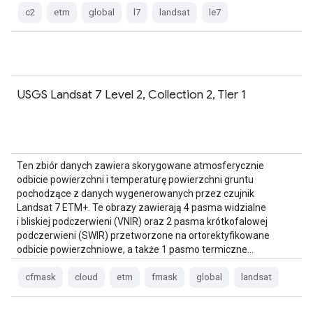
c2
etm
global
l7
landsat
le7
USGS Landsat 7 Level 2, Collection 2, Tier 1
Ten zbiór danych zawiera skorygowane atmosferycznie
odbicie powierzchni i temperaturę powierzchni gruntu
pochodzące z danych wygenerowanych przez czujnik
Landsat 7 ETM+. Te obrazy zawierają 4 pasma widzialne
i bliskiej podczerwieni (VNIR) oraz 2 pasma krótkofalowej
podczerwieni (SWIR) przetworzone na ortorektyfikowane
odbicie powierzchniowe, a także 1 pasmo termiczne…
cfmask
cloud
etm
fmask
global
landsat