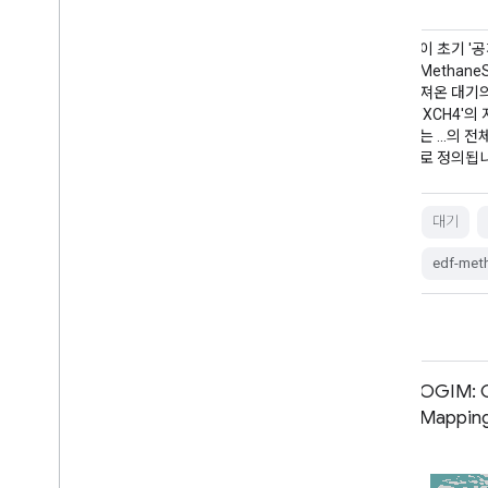
이 데이터 세트는 서쪽의 콜로라도, 뉴멕시코, 텍
이 초기 '
사스에서 동쪽의 펜실베이니아, 오하이오, 웨스
Methan
트버지니아에 이르는 13개 석유 및 가스 또는 석
져온 대기의
탄 추출 지역과 3개 도시 지역(뉴욕시, …
'XCH4'
는 …의 전
로 정의됩
대기
기후
edf
배출
ghg
대기
메탄
edf-met
MethaneSAT L4 포인트 소스 공개 미
OGIM: O
리보기 V1.0.0
Mapping