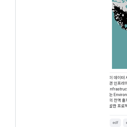
이 초기 '공개 미리보기' 데이터 세트는 개별 점
이 데이터 
소스에서 발생하는 메탄 배출량에 대한 고정밀
련 인프라의 
데이터를 제공합니다. 이러한 메탄 배출량은 …의
Infrastr
높은 공간 해상도, 넓은 공간 범위, 높은 정밀도를
는 Enviro
활용하는 데 특화된 점원 감지 및 배출량 정량화
의 전액 출자
프레임워크를 사용하여 생성되었습니다.
발한 프로젝
대기
기후
edf
edf