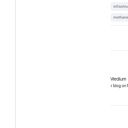
edf-methanesat-ee
배출량
ghg
infrastr
methane
GitHub
Medium
Earth Engine on GitHub
Follow our blog o
참여
Google Developer Program