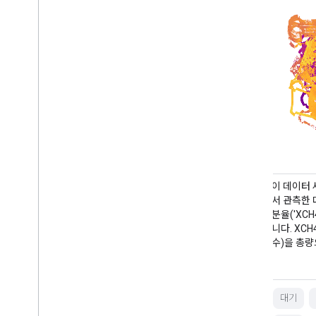
이 데이터 세트는 MethaneAIR 이미징 분광계에
이 데이터 
서 관측한 대기 중 메탄의 전체 기둥 건조 공기 몰
서 관측한 
분율('XCH4')에 관한 지리 공간 데이터를 제공합
분율('XC
니다. XCH4는 메탄('CH4')의 총 기둥 양(분자
니다. XCH
수)을 총량으로 나눈 값으로 정의됩니다.
수)을 총량
대기
기후
edf
대기