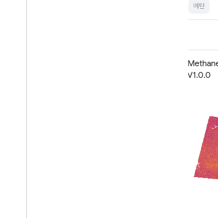
edf-methanesat-ee
배출량
ghg
메탄
MethaneAIR L4 Point Sources v1
Metha
V1.0.0