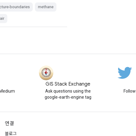
ucture-boundaries
methane
air
GIS Stack Exchange
n Medium
Ask questions using the
Follo
google-earth-engine tag
연결
블로그