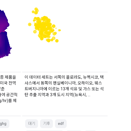
최종 제품을
이 데이터 세트는 서쪽의 콜로라도, 뉴멕시코, 텍
 미국 전역
사스에서 동쪽의 펜실베이니아, 오하이오, 웨스
맞춘
트버지니아에 이르는 13개 석유 및 가스 또는 석
용하여 공간적
탄 추출 지역과 3개 도시 지역(뉴욕시, …
/hr)를 제
ghg
대기
기후
edf