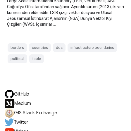
Large Scale International Boundary (LSIB) veri kümesi, ABD
Coğrafya Ofisi tarafından sağlanır. Ayrıntılı sürüm (2013), iki veri
kümesinden elde edilir: LSIB çizgi vektör dosyası ve Ulusal
Jeouzamsal İstihbarat Ajansı'nın (NGA) Dünya Vektör Kıyı
Çizgileri (WVS). İç sınırlar …
borders
countries
dos
infrastructure-boundaries
political
table
GitHub
Medium
GIS Stack Exchange
Twitter