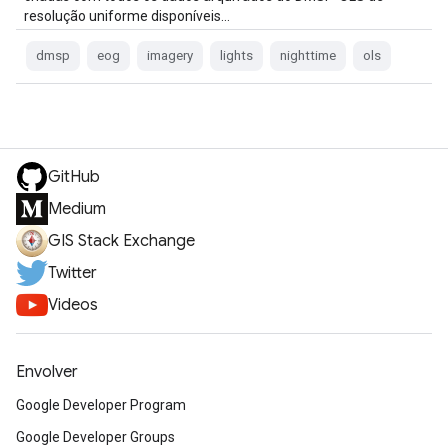
resolução uniforme disponíveis…
dmsp
eog
imagery
lights
nighttime
ols
GitHub
Medium
GIS Stack Exchange
Twitter
Videos
Envolver
Google Developer Program
Google Developer Groups